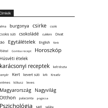
Címkék
csirke
burgonya
alma
csoki
csokoládé
csokis süti
Divat
cukkini
Egytálételek
dió
English
fánk
Horoszkóp
főétel
Gomba recept
Húsvéti ételek
karácsonyi receptek
kelt tészta
Kert
kevert süti
kenyér
kifli
Kreatív
leves
krémes
kókusz
Magyarország
Nagyvilág
Otthon
palacsinta
pogácsa
Pszichológia
sajt
saláta