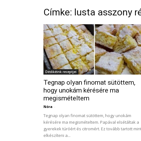
Címke: lusta asszony r
Dédikéink receptjei
Tegnap olyan finomat sütöttem,
hogy unokám kérésére ma
megismételtem
Nóra
-
Tegnap olyan finomat sütöttem, hogy unokám
kérésére ma megismételtem. Papával elsétáltak a
gyerekek túróért és citromért. Ez tovább tartott min
elkészíteni a...