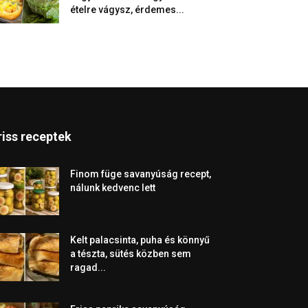
ételre vágysz, érdemes...
riss receptek
Finom füge savanyúság recept,
nálunk kedvenc lett
Kelt palacsinta, puha és könnyű
a tészta, sütés közben sem
ragad...