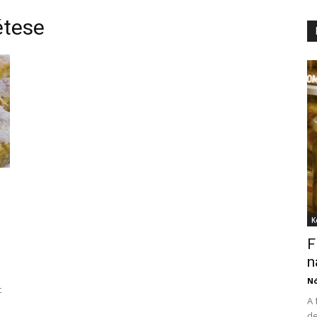
étese
K
F
n
N
t
A 
de