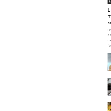
F
L
m
Ke
Le
és
ne
fe