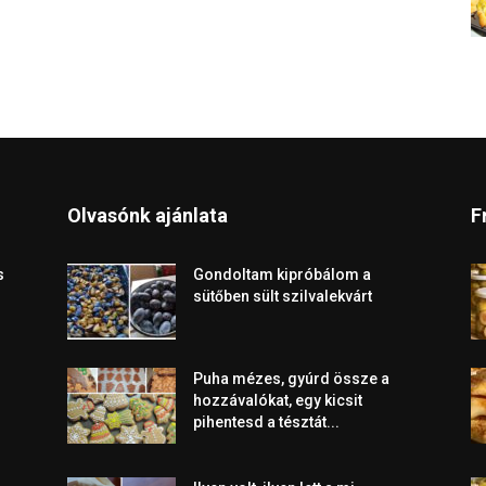
Olvasónk ajánlata
F
s
Gondoltam kipróbálom a
sütőben sült szilvalekvárt
Puha mézes, gyúrd össze a
hozzávalókat, egy kicsit
pihentesd a tésztát...