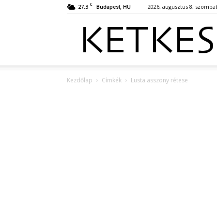
C
27.3
2026, augusztus 8, szomba
Budapest, HU
Kezdőlap
Címkék
Lusta asszony rétese