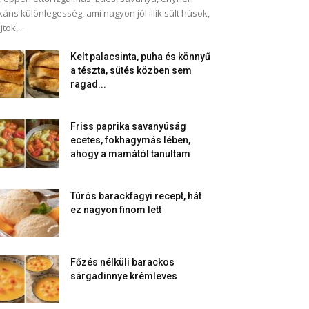
káns különlegesség, ami nagyon jól illik sült húsok,
jtok,...
Kelt palacsinta, puha és könnyű
a tészta, sütés közben sem
ragad...
Friss paprika savanyúság
ecetes, fokhagymás lében,
ahogy a mamától tanultam
Túrós barackfagyi recept, hát
ez nagyon finom lett
Főzés nélküli barackos
sárgadinnye krémleves