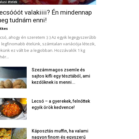
alusi ételek
ecsóóót valakiiii? Én mindennap
eg tudnám enni!
tkes
-
csó, ahogy én szeretem :) :) Az egyik legegyszerűbb
 legfinomabb ételünk, számtalan variációja létezik,
künk ez vált be a legjobban. Hozzávalók 1 kg
hér...
Szezámmagos zsemle és
sajtos kifli egy tésztából, ami
kezdőknek is menni...
Lecsó – a gyerekek, felnőttek
egyik örök kedvence!
Káposztás muffin, ha valami
nagyon finom és egyszerű