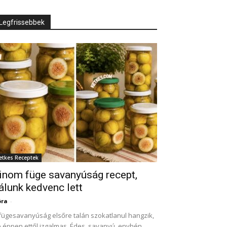
Legfrissebbek
etkes Receptek
inom füge savanyúság recept,
álunk kedvenc lett
óra
-
fügesavanyúság elsőre talán szokatlanul hangzik,
 éppen ettől izgalmas. Édes, savanyú, enyhén