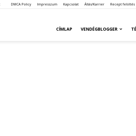
t
DMCA Policy
Impresszum
Kapcsolat
Állás/Karrier
Recept felöltés
Ketkes.com
CÍMLAP
VENDÉGBLOGGER
T