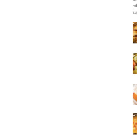
pi
sa