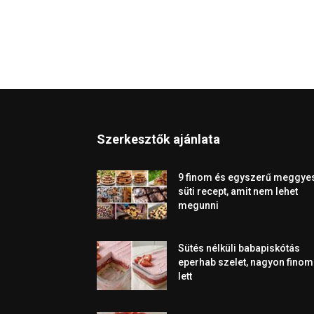
Szerkesztők ajánlata
9 finom és egyszerű meggye
süti recept, amit nem lehet
megunni
Sütés nélküli babapiskótás
eperhab szelet, nagyon finom
lett