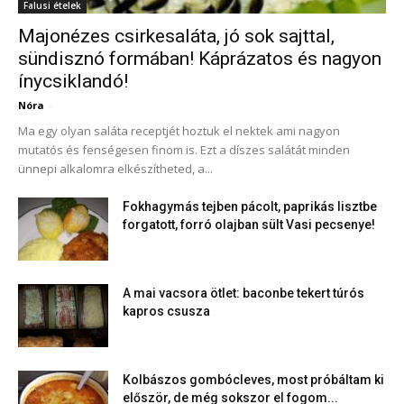
Falusi ételek
Majonézes csirkesaláta, jó sok sajttal,
sündisznó formában! Káprázatos és nagyon
ínycsiklandó!
Nóra
-
Ma egy olyan saláta receptjét hoztuk el nektek ami nagyon
mutatós és fenségesen finom is. Ezt a díszes salátát minden
ünnepi alkalomra elkészítheted, a...
Fokhagymás tejben pácolt, paprikás lisztbe
forgatott, forró olajban sült Vasi pecsenye!
A mai vacsora ötlet: baconbe tekert túrós
kapros csusza
Kolbászos gombócleves, most próbáltam ki
először, de még sokszor el fogom...