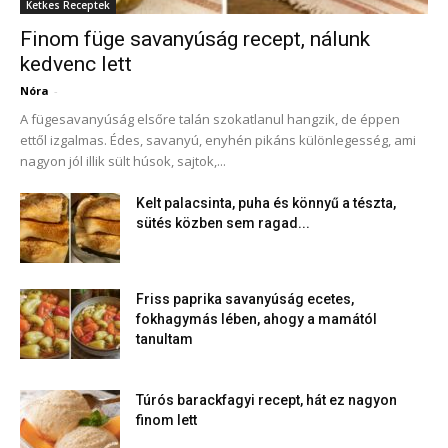
Ketkes Receptek
Finom füge savanyúság recept, nálunk
kedvenc lett
Nóra
-
A fügesavanyúság elsőre talán szokatlanul hangzik, de éppen
ettől izgalmas. Édes, savanyú, enyhén pikáns különlegesség, ami
nagyon jól illik sült húsok, sajtok,...
Kelt palacsinta, puha és könnyű a tészta,
sütés közben sem ragad...
Friss paprika savanyúság ecetes,
fokhagymás lében, ahogy a mamától
tanultam
Túrós barackfagyi recept, hát ez nagyon
finom lett