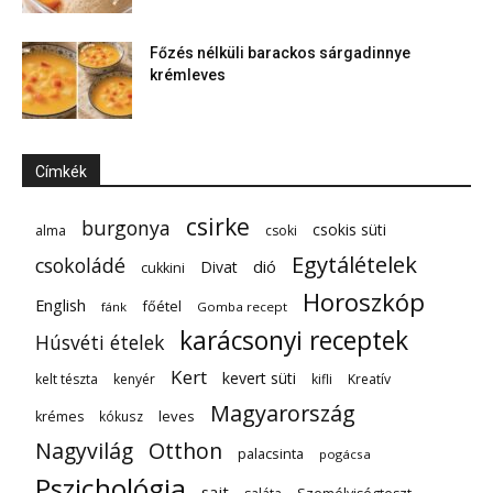
Főzés nélküli barackos sárgadinnye
krémleves
Címkék
csirke
burgonya
csokis süti
alma
csoki
Egytálételek
csokoládé
dió
Divat
cukkini
Horoszkóp
English
főétel
fánk
Gomba recept
karácsonyi receptek
Húsvéti ételek
Kert
kevert süti
kelt tészta
kenyér
kifli
Kreatív
Magyarország
leves
krémes
kókusz
Nagyvilág
Otthon
palacsinta
pogácsa
Pszichológia
sajt