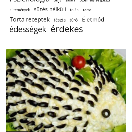
saláta
Személyiségteszt
sütés nélküli
tojás
sütemények
Torna
Torta receptek
Életmód
tészta
túró
érdekes
édességek