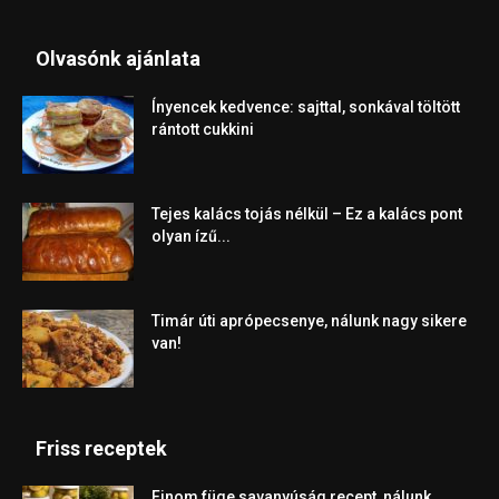
Olvasónk ajánlata
Ínyencek kedvence: sajttal, sonkával töltött
rántott cukkini
Tejes kalács tojás nélkül – Ez a kalács pont
olyan ízű...
Timár úti aprópecsenye, nálunk nagy sikere
van!
Friss receptek
Finom füge savanyúság recept, nálunk