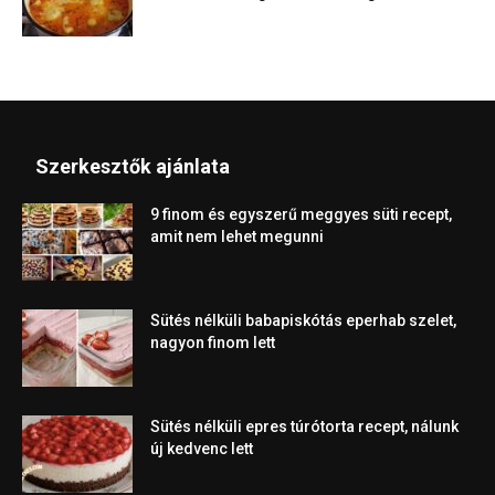
Szerkesztők ajánlata
9 finom és egyszerű meggyes süti recept,
amit nem lehet megunni
Sütés nélküli babapiskótás eperhab szelet,
nagyon finom lett
Sütés nélküli epres túrótorta recept, nálunk
új kedvenc lett