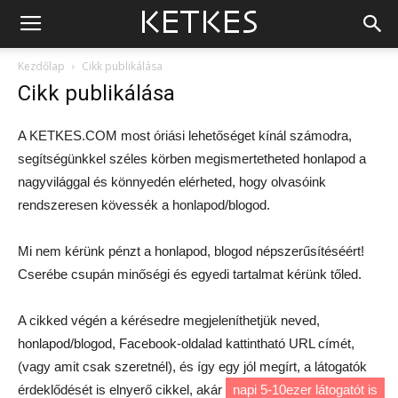
Kezdőlap
Cikk publikálása
Cikk publikálása
A KETKES.COM most óriási lehetőséget kínál számodra,
segítségünkkel széles körben megismertetheted honlapod a
nagyvilággal és könnyedén elérheted, hogy olvasóink
rendszeresen kövessék a honlapod/blogod.
Mi nem kérünk pénzt a honlapod, blogod népszerűsítéséért!
Cserébe csupán minőségi és egyedi tartalmat kérünk tőled.
A cikked végén a kérésedre megjeleníthetjük neved,
honlapod/blogod, Facebook-oldalad kattintható URL címét,
(vagy amit csak szeretnél), és így egy jól megírt, a látogatók
érdeklődését is elnyerő cikkel, akár
napi 5-10ezer látogatót is