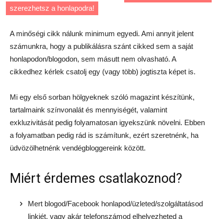
szerezhetsz a honlapodra!
A minőségi cikk nálunk minimum egyedi. Ami annyit jelent
számunkra, hogy a publikálásra szánt cikked sem a saját
honlapodon/blogodon, sem másutt nem olvasható. A
cikkedhez kérlek csatolj egy (vagy több) jogtiszta képet is.
Mi egy első sorban hölgyeknek szóló magazint készítünk,
tartalmaink színvonalát és mennyiségét, valamint
exkluzivitását pedig folyamatosan igyekszünk növelni. Ebben
a folyamatban pedig rád is számítunk, ezért szeretnénk, ha
üdvözölhetnénk vendégbloggereink között.
Miért érdemes csatlakoznod?
Mert blogod/Facebook honlapod/üzleted/szolgáltatásod
linkjét, vagy akár telefonszámod elhelyezheted a