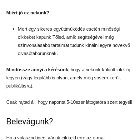
Miért jó ez nekünk?
Mert egy sikeres együttműködés esetén minőségi
cikkeket kapunk Tőled, amik segítségével még
színvonalasabb tartalmat tudunk kínálni egyre növekvő
olvasótáborunknak.
Mindössze annyi a kérésünk
, hogy a nekünk küldött cikk új
legyen (vagy legalább is olyan, amely még sosem került
publikálásra).
Csak rajtad áll, hogy naponta 5-10ezer látogatóra szert tegyél!
Belevágunk?
Ha a válaszod igen, várjuk cikkeid erre az e-mail