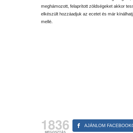
meghámozott, felaprított zöldségeket akkor te
elkészült hozzáadjuk az ecetet és már kínálhatju
mellé.
1836
AJÁNLOM FACEBOOK
MEGOSZTÁS