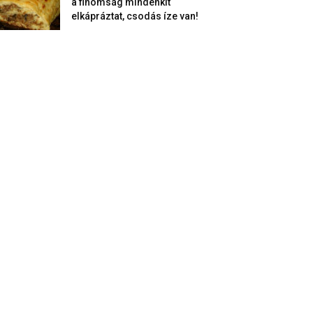
a finomság mindenkit
elkápráztat, csodás íze van!