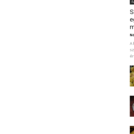
F
S
e
m
N
A 
sz
ér