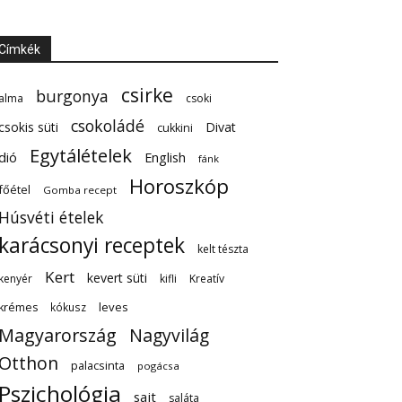
Címkék
csirke
burgonya
alma
csoki
csokoládé
csokis süti
Divat
cukkini
Egytálételek
dió
English
fánk
Horoszkóp
főétel
Gomba recept
Húsvéti ételek
karácsonyi receptek
kelt tészta
Kert
kevert süti
kenyér
kifli
Kreatív
leves
krémes
kókusz
Magyarország
Nagyvilág
Otthon
palacsinta
pogácsa
Pszichológia
sajt
saláta