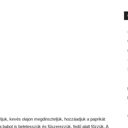
ítjuk, kevés olajon megdinszteljük, hozzáadjuk a paprikát
 a babot is beletesszük és fűszerezzük, fedő alatt főzzük. A