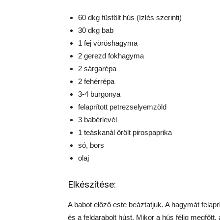
60 dkg füstölt hús (ízlés szerinti)
30 dkg bab
1 fej vöröshagyma
2 gerezd fokhagyma
2 sárgarépa
2 fehérrépa
3-4 burgonya
felaprított petrezselyemzöld
3 babérlevél
1 teáskanál őrölt pirospaprika
só, bors
olaj
Elkészítése:
A babot előző este beáztatjuk. A hagymát felapr
és a feldarabolt húst. Mikor a hús félig megfőtt,