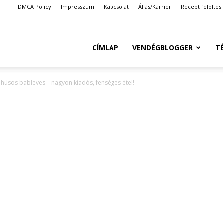
t
DMCA Policy
Impresszum
Kapcsolat
Állás/Karrier
Recept felöltés
Ketkes.com
CÍMLAP
VENDÉGBLOGGER
T
t húsos bableves – nagyon kiadós, fenséges étel!