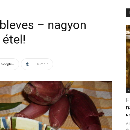
ableves – nagyon
étel!
Google+
Tumblr
K
F
n
N
A 
de