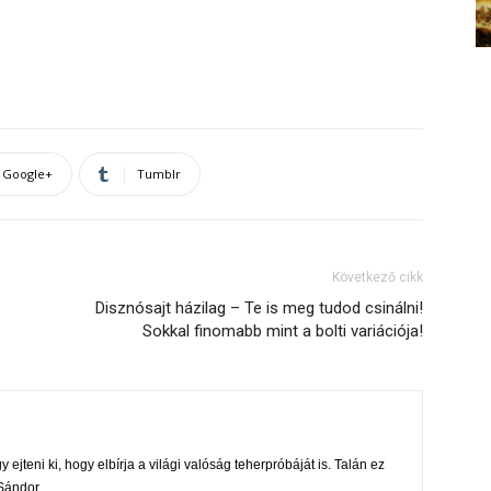
Google+
Tumblr
Következő cikk
Disznósajt házilag – Te is meg tudod csinálni!
Sokkal finomabb mint a bolti variációja!
 ejteni ki, hogy elbírja a világi valóság teherpróbáját is. Talán ez
i Sándor