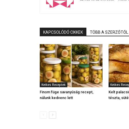
KAPCSOLÓDÓ CIKKEK
TÖBB A SZERZŐTŐL
Ketkes Receptek
Ketkes Rece
Finom füge savanyúság recept,
Kelt palacsi
nálunk kedvenc lett
tészta, süt