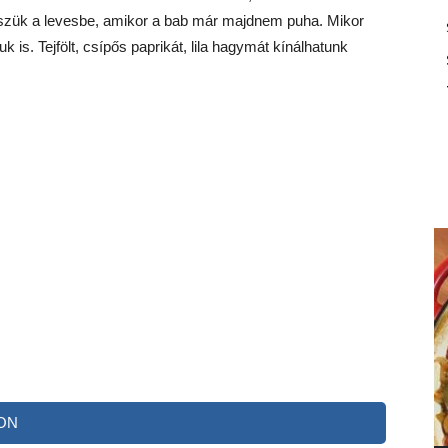
sszük a levesbe, amikor a bab már majdnem puha. Mikor
k is. Tejfölt, csípős paprikát, lila hagymát kínálhatunk
ON