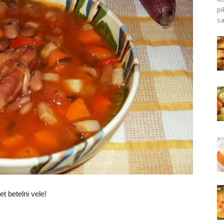
pi
sa
t betelni vele!