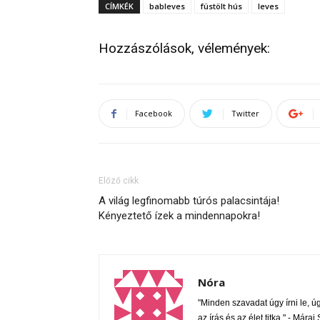
CÍMKÉK
bableves
füstölt hús
leves
Hozzászólások, vélemények:
Facebook
Twitter
Előző cikk
A világ legfinomabb túrós palacsintája!
Kényeztető ízek a mindennapokra!
Nóra
"Minden szavadat úgy írni le, úgy
az írás és az élet titka." - Mára