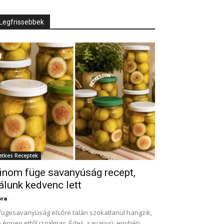
Legfrissebbek
etkes Receptek
inom füge savanyúság recept,
álunk kedvenc lett
óra
-
fügesavanyúság elsőre talán szokatlanul hangzik,
 éppen ettől izgalmas. Édes, savanyú, enyhén