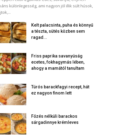
káns különlegesség, ami nagyon jól illik sült húsok,
jtok,...
Kelt palacsinta, puha és könnyű
a tészta, sütés közben sem
ragad...
Friss paprika savanyúság
ecetes, fokhagymás lében,
ahogy a mamától tanultam
Túrós barackfagyi recept, hát
ez nagyon finom lett
Főzés nélküli barackos
sárgadinnye krémleves