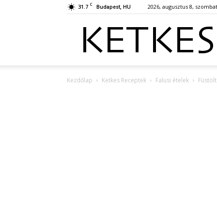
C
31.7
2026, augusztus 8, szomba
Budapest, HU
Kezdőlap
Ketkes Receptek
Falusi ételek
Füstöl