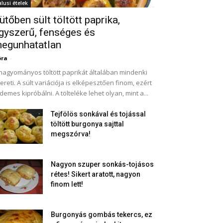
alusi ételek
ütőben sült töltött paprika,
gyszerű, fenséges és
egunhatatlan
óra
-
hagyományos töltött paprikát általában mindenki
ereti. A sült variációja is elképesztően finom, ezért
demes kipróbálni. A tölteléke lehet olyan, mint a...
Tejfölös sonkával és tojással
töltött burgonya sajttal
megszórva!
Nagyon szuper sonkás-tojásos
rétes! Sikert aratott, nagyon
finom lett!
Burgonyás gombás tekercs, ez