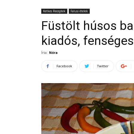
Ketkes Receptek
Falusi ételek
Füstölt húsos b
kiadós, fenséges 
Írta:
Nóra
Facebook
Twitter