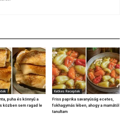
ptek
Ketkes Receptek
nta, puha és könnyű a
Friss paprika savanyúság ecetes,
és közben sem ragad le
fokhagymás lében, ahogy a mamától
tanultam