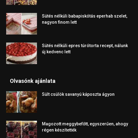
Sütés nélküli babapiskótás eperhab szelet,
nagyon finom lett
Sütés nélküli epres túrótorta recept, nálunk
új kedvenc lett
Olvasónk ajánlata
Sült csülök savanyú káposzta ágyon
Magozott meggybefőtt, egyszerűen, ahogy
régen készítették