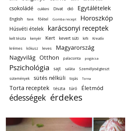
Egytálételek
csokoládé
dió
Divat
cukkini
Horoszkóp
English
főétel
fánk
Gomba recept
karácsonyi receptek
Húsvéti ételek
Kert
kevert süti
kelt tészta
kenyér
kifli
Kreatív
Magyarország
leves
krémes
kókusz
Nagyvilág
Otthon
palacsinta
pogácsa
Pszichológia
sajt
saláta
Személyiségteszt
sütés nélküli
tojás
sütemények
Torna
Torta receptek
Életmód
tészta
túró
érdekes
édességek