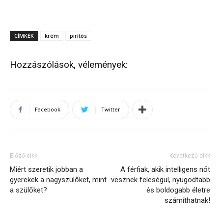
CÍMKÉK
krém
pirítós
Hozzászólások, vélemények:
Facebook
Twitter
Előző cikk
Következő cikk
Miért szeretik jobban a
A férfiak, akik intelligens nőt
gyerekek a nagyszülőket, mint
vesznek feleségül, nyugodtabb
a szülőket?
és boldogabb életre
számíthatnak!