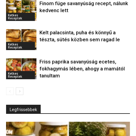
Finom füge savanyúság recept, nálunk
kedvenc lett
Ketkes
Receptek
Kelt palacsinta, puha és könnyű a
tészta, sütés közben sem ragad le
Ketkes
Receptek
Friss paprika savanyúság ecetes,
fokhagymás lében, ahogy a mamától
Ketkes
tanultam
Receptek
Legfrissebbek