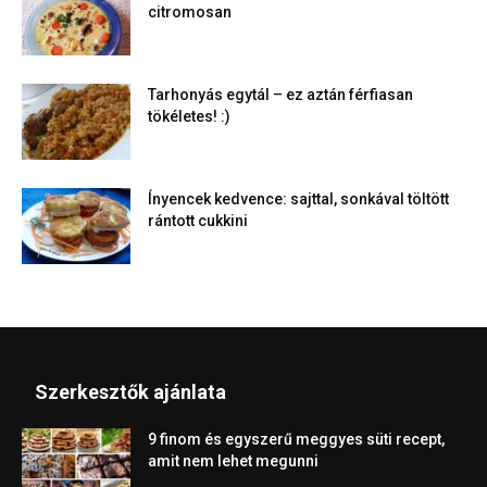
citromosan
Tarhonyás egytál – ez aztán férfiasan
tökéletes! :)
Ínyencek kedvence: sajttal, sonkával töltött
rántott cukkini
Szerkesztők ajánlata
9 finom és egyszerű meggyes süti recept,
amit nem lehet megunni