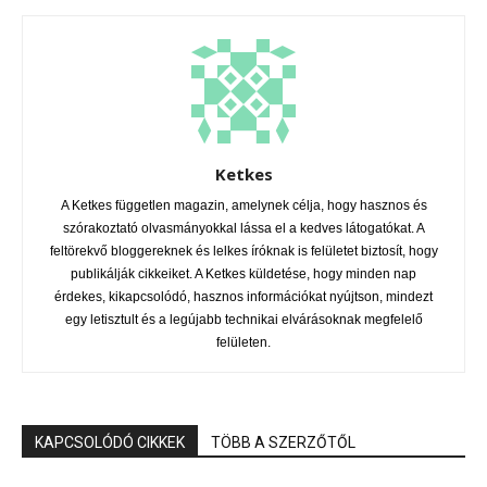
Ketkes
A Ketkes független magazin, amelynek célja, hogy hasznos és
szórakoztató olvasmányokkal lássa el a kedves látogatókat. A
feltörekvő bloggereknek és lelkes íróknak is felületet biztosít, hogy
publikálják cikkeiket. A Ketkes küldetése, hogy minden nap
érdekes, kikapcsolódó, hasznos információkat nyújtson, mindezt
egy letisztult és a legújabb technikai elvárásoknak megfelelő
felületen.
KAPCSOLÓDÓ CIKKEK
TÖBB A SZERZŐTŐL