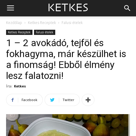
Kezdőlap
Ketkes Receptek
Falusi ételek
Ketkes Receptek
Falusi ételek
1 – 2 avokádó, tejföl és
fokhagyma, már készülhet is
a finomság! Ebből élmény
lesz falatozni!
Írta:
Ketkes
Facebook
Twitter