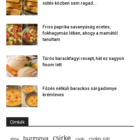
sütés közben sem ragad...
Friss paprika savanyúság ecetes,
fokhagymás lében, ahogy a mamától
tanultam
Túrós barackfagyi recept, hát ez nagyon
finom lett
Főzés nélküli barackos sárgadinnye
krémleves
Címkék
csirke
burgonya
csokis süti
alma
csoki