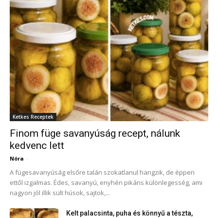
Ketkes Receptek
Finom füge savanyúság recept, nálunk
kedvenc lett
Nóra
-
A fügesavanyúság elsőre talán szokatlanul hangzik, de éppen
ettől izgalmas. Édes, savanyú, enyhén pikáns különlegesség, ami
nagyon jól illik sült húsok, sajtok,...
Kelt palacsinta, puha és könnyű a tészta,