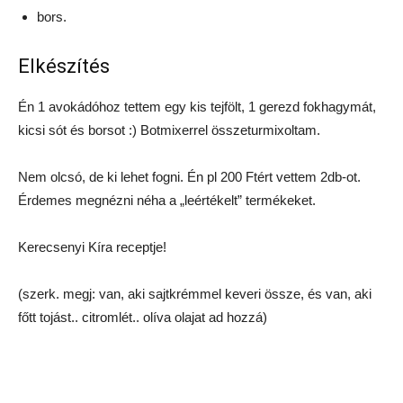
bors.
Elkészítés
Én 1 avokádóhoz tettem egy kis tejfölt, 1 gerezd fokhagymát,
kicsi sót és borsot
:)
Botmixerrel összeturmixoltam.
Nem olcsó, de ki lehet fogni. Én pl 200 Ftért vettem 2db-ot.
Érdemes megnézni néha a „leértékelt” termékeket.
Kerecsenyi Kíra receptje!
(szerk. megj: van, aki sajtkrémmel keveri össze, és van, aki
főtt tojást.. citromlét.. olíva olajat ad hozzá)