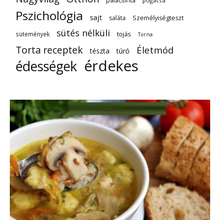
pogácsa
Pszichológia
sajt
saláta
Személyiségteszt
sütés nélküli
tojás
sütemények
Torna
Torta receptek
Életmód
tészta
túró
érdekes
édességek