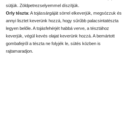
sütjük. Zöldpetrezselyemmel díszítjük.
Orly tészta
: A tojássárgáját sörrel elkeverjük, megsózzuk és
annyi lisztet keverünk hozzá, hogy sűrűbb palacsintatészta
legyen belőle. A tojásfehérjét habbá verve, a tésztához
keverjük, végül kevés olajat keverünk hozzá. A bemártott
gombafejről a tészta ne folyjék le, sütés közben is
rajtamaradjon.