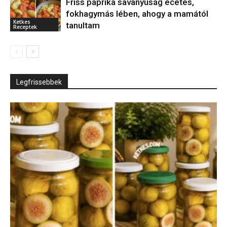
Friss paprika savanyúság ecetes,
fokhagymás lében, ahogy a mamától
Ketkes
tanultam
Receptek
Legfrissebbek