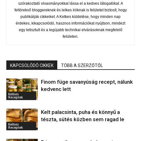
szórakoztató olvasmányokkal lássa el a kedves látogatókat. A
feltörekvő bloggereknek és lelkes íróknak is felületet biztosít, hogy
publikálják cikkeiket. A Ketkes küldetése, hogy minden nap
érdekes, kikapcsolódó, hasznos információkat nyújtson, mindezt
egy letisztult és a legújabb technikai elvárásoknak megfelelő
felületen.
KAPCSOLÓDÓ CIKKEK
TÖBB A SZERZŐTŐL
Finom füge savanyúság recept, nálunk
kedvenc lett
Ketkes
Receptek
Kelt palacsinta, puha és könnyű a
tészta, sütés közben sem ragad le
Ketkes
Receptek