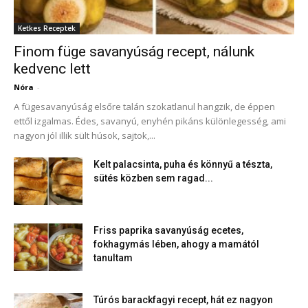
Ketkes Receptek
Finom füge savanyúság recept, nálunk
kedvenc lett
Nóra
-
A fügesavanyúság elsőre talán szokatlanul hangzik, de éppen
ettől izgalmas. Édes, savanyú, enyhén pikáns különlegesség, ami
nagyon jól illik sült húsok, sajtok,...
Kelt palacsinta, puha és könnyű a tészta,
sütés közben sem ragad...
Friss paprika savanyúság ecetes,
fokhagymás lében, ahogy a mamától
tanultam
Túrós barackfagyi recept, hát ez nagyon