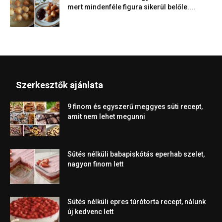
mert mindenféle figura sikerül belőle....
Szerkesztők ajánlata
9 finom és egyszerű meggyes süti recept,
amit nem lehet megunni
Sütés nélküli babapiskótás eperhab szelet,
nagyon finom lett
Sütés nélküli epres túrótorta recept, nálunk
új kedvenc lett