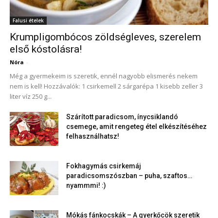
Falusi ételek
Krumpligombócos zöldségleves, szerelem
első kóstolásra!
Nóra
-
Még a gyermekeim is szeretik, ennél nagyobb elismerés nekem
nem is kell! Hozzávalók: 1 csirkemell 2 sárgarépa 1 kisebb zeller 3
liter víz 250 g...
Szárított paradicsom, ínycsiklandó
csemege, amit rengeteg étel elkészítéséhez
felhasználhatsz!
Fokhagymás csirkemáj
paradicsomszószban – puha, szaftos…
nyammmi! :)
Mókás fánkocskák – A gyerkőcök szeretik