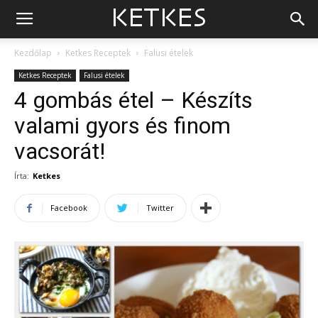
Kezdőlap
Ketkes Receptek
Falusi ételek
Ketkes Receptek
Falusi ételek
4 gombás étel – Készíts
valami gyors és finom
vacsorát!
Írta:
Ketkes
Facebook
Twitter