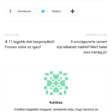
Facebook
Twitter
Előző cikk
Következő cikk
A 11 legjobb étel burgonyából!
4 országszerte ismert
Frissen sülve az igazi!
ínycsiklandó halétel! Mert halat
enni mindig jó!
Ketkes
A Ketkes független magazin, amelynek célja, hogy hasznos és