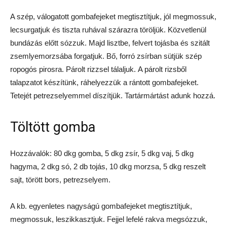
A szép, válogatott gombafejeket megtisztítjuk, jól megmossuk,
lecsurgatjuk és tiszta ruhával szárazra töröljük. Közvetlenül
bundázás előtt sózzuk. Majd lisztbe, felvert tojásba és szitált
zsemlyemorzsába forgatjuk. Bő, forró zsírban sütjük szép
ropogós pirosra. Párolt rizzsel tálaljuk. A párolt rizsből
talapzatot készítünk, ráhelyezzük a rántott gombafejeket.
Tetejét petrezselyemmel díszítjük. Tartármártást adunk hozzá.
Töltött gomba
Hozzávalók: 80 dkg gomba, 5 dkg zsír, 5 dkg vaj, 5 dkg
hagyma, 2 dkg só, 2 db tojás, 10 dkg morzsa, 5 dkg reszelt
sajt, törött bors, petrezselyem.
A kb. egyenletes nagyságú gombafejeket megtisztítjuk,
megmossuk, leszikkasztjuk. Fejjel lefelé rakva megsózzuk,