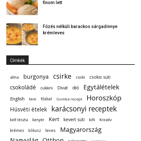
finom lett
Főzés nélküli barackos sárgadinnye
krémleves
Címkék
csirke
burgonya
csokis süti
alma
csoki
Egytálételek
csokoládé
dió
Divat
cukkini
Horoszkóp
English
főétel
fánk
Gomba recept
karácsonyi receptek
Húsvéti ételek
Kert
kevert süti
kelt tészta
kenyér
kifli
Kreatív
Magyarország
leves
krémes
kókusz
Nagyvilág
Otthon
palacsinta