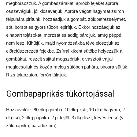
megborsozzuk. A gombaszárakat, apróbb fejeket apróra
összevágjuk, jól kicsavarjuk. Apróra vágott hagymát zsíron
félpuhára pirítunk, hozzáadjuk a gombát, zöldpetrezselymet,
sót, borsot és gyors tűzön lepirítjuk. Ekkor hozzáadjuk az
elhabart tojásokat, morzsát és addig pároljuk, amíg péppé
nem lesz. Kihűtjük, majd nyomózsákba téve elosztjuk az
előrefűszerezett fejekbe. Zsírral kikent sütőbe helyezzük a
gombákat, reszelt sajttal megszórjuk, olvasztott vajjal
meglocsoljuk és közép-meleg sütőben puhára, pirosra sütjük.
Rizs talapzaton, forrón tálaljuk.
Gombapaprikás tükörtojással
Hozzávalók: 80 dkg gomba, 10 dkg zsír, 10 dkg hagyma, 2
dkg só, 2 dkg paprika. 2 p. tejföl, 3 dkg liszt, kevés lecsó (v.
zöldpaprika, paradicsom).