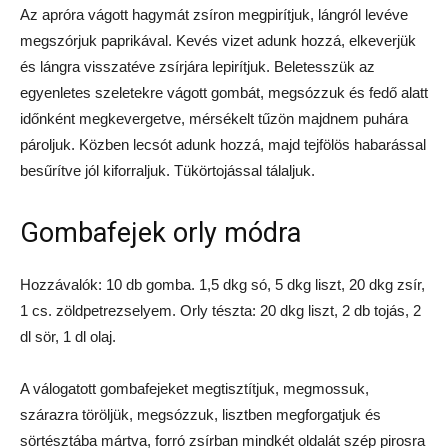
Az apróra vágott hagymát zsíron megpirítjuk, lángról levéve
megszórjuk paprikával. Kevés vizet adunk hozzá, elkeverjük
és lángra visszatéve zsírjára lepirítjuk. Beletesszük az
egyenletes szeletekre vágott gombát, megsózzuk és fedő alatt
időnként megkevergetve, mérsékelt tűzön majdnem puhára
pároljuk. Közben lecsót adunk hozzá, majd tejfölös habarással
besűrítve jól kiforraljuk. Tükörtojással tálaljuk.
Gombafejek orly módra
Hozzávalók: 10 db gomba. 1,5 dkg só, 5 dkg liszt, 20 dkg zsír,
1 cs. zöldpetrezselyem. Orly tészta: 20 dkg liszt, 2 db tojás, 2
dl sör, 1 dl olaj.
A válogatott gombafejeket megtisztítjuk, megmossuk,
szárazra töröljük, megsózzuk, lisztben megforgatjuk és
sörtésztába mártva, forró zsírban mindkét oldalát szép pirosra