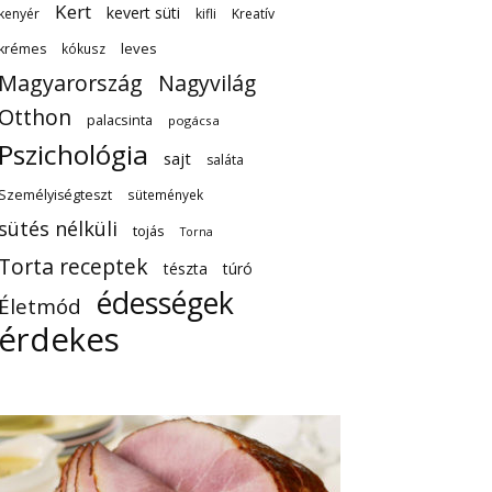
Kert
kevert süti
kenyér
kifli
Kreatív
leves
krémes
kókusz
Magyarország
Nagyvilág
Otthon
palacsinta
pogácsa
Pszichológia
sajt
saláta
Személyiségteszt
sütemények
sütés nélküli
tojás
Torna
Torta receptek
tészta
túró
édességek
Életmód
érdekes