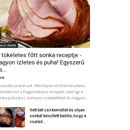
alusi ételek
 tökéletes főtt sonka receptje -
agyon ízletes és puha! Egyszerű
s...
óra
-
húsvéti sonkát sok -féle képen el lehet készíteni,
eretem ezt a hagyományos receptet, mert így a
nka puha lesz, könnyen szeletelhető és nagyon...
Vett két csirkemellet és olyan
sonkát készített belőle, hogy a
család...