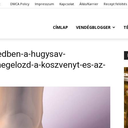
t
DMCA Policy
Impresszum
Kapcsolat
Állás/Karrier
Recept felöltés
Ketkes.com
CÍMLAP
VENDÉGBLOGGER
T
edben-a-hugysav-
megelozd-a-koszvenyt-es-az-