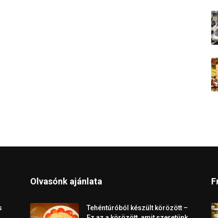
Olvasónk ajánlata
F
s
Tehéntúróból készült körözött –
Ez az a körözött, amit szeretünk