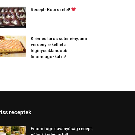
Recept- Boci szelet!
Krémes túrós sütemény, ami
versenyre kelhet a
légínycsiklandóbb
finomságokkal is!
riss receptek
Finom füge savanyúság recept,
nálunk kedvenc lett