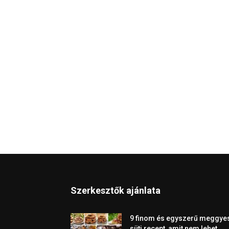
Szerkesztők ajánlata
9 finom és egyszerű meggye
süti recept, amit nem lehet