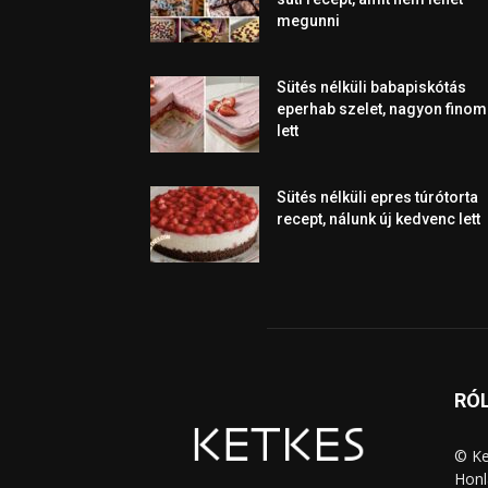
megunni
Sütés nélküli babapiskótás
eperhab szelet, nagyon finom
lett
Sütés nélküli epres túrótorta
recept, nálunk új kedvenc lett
RÓ
© Ke
Honl