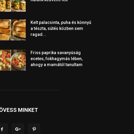
Kelt palacsinta, puha és könnyű
a tészta, sütés közben sem
ragad...
Friss paprika savanyúság
ecetes, fokhagymás lében,
ahogy a mamától tanultam
ÖVESS MINKET