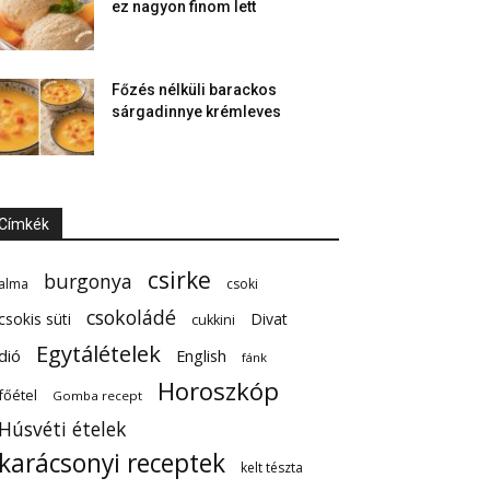
ez nagyon finom lett
Főzés nélküli barackos
sárgadinnye krémleves
Címkék
csirke
burgonya
alma
csoki
csokoládé
csokis süti
Divat
cukkini
Egytálételek
dió
English
fánk
Horoszkóp
főétel
Gomba recept
Húsvéti ételek
karácsonyi receptek
kelt tészta