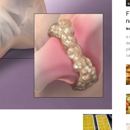
K
F
n
N
A 
de
pi
sa