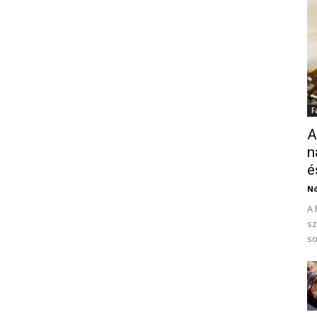
F
A
n
é
N
A 
sz
so