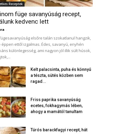
etkes Receptek
inom füge savanyúság recept,
álunk kedvenc lett
óra
-
fügesavanyúság elsőre talán szokatlanul hangzik,
 éppen ettől izgalmas. Édes, savanyú, enyhén
káns különlegesség, ami nagyon jól illik sült húsok,
jtok,...
Kelt palacsinta, puha és könnyű
a tészta, sütés közben sem
ragad...
Friss paprika savanyúság
ecetes, fokhagymás lében,
ahogy a mamától tanultam
Túrós barackfagyi recept, hát