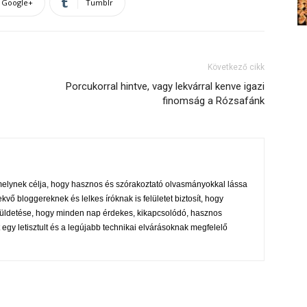
Google+
Tumblr
Következő cikk
Porcukorral hintve, vagy lekvárral kenve igazi
finomság a Rózsafánk
melynek célja, hogy hasznos és szórakoztató olvasmányokkal lássa
ekvő bloggereknek és lelkes íróknak is felületet biztosít, hogy
s küldetése, hogy minden nap érdekes, kikapcsolódó, hasznos
 egy letisztult és a legújabb technikai elvárásoknak megfelelő