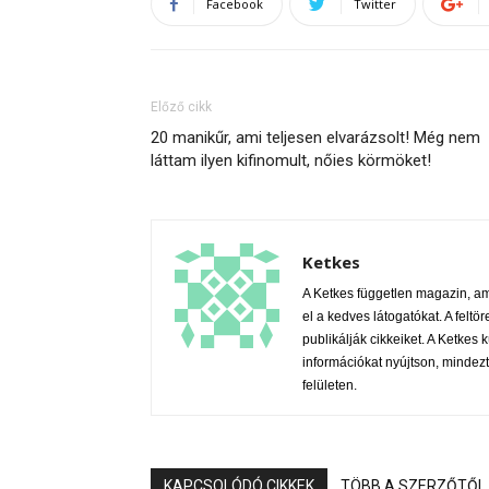
Facebook
Twitter
Előző cikk
20 manikűr, ami teljesen elvarázsolt! Még nem
láttam ilyen kifinomult, nőies körmöket!
Ketkes
A Ketkes független magazin, a
el a kedves látogatókat. A feltör
publikálják cikkeiket. A Ketke
információkat nyújtson, mindezt
felületen.
KAPCSOLÓDÓ CIKKEK
TÖBB A SZERZŐTŐL