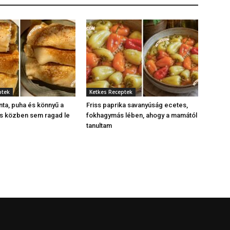
ptek
Ketkes Receptek
nta, puha és könnyű a
Friss paprika savanyúság ecetes,
és közben sem ragad le
fokhagymás lében, ahogy a mamától
tanultam