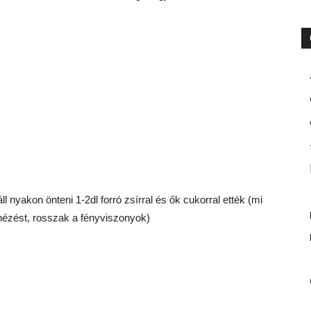
áll nyakon önteni 1-2dl forró zsírral és ők cukorral ették (mi
lnézést, rosszak a fényviszonyok)