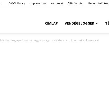
t
DMCA Policy
Impresszum
Kapcsolat
Állás/Karrier
Recept felöltés
Ketkes.com
CÍMLAP
VENDÉGBLOGGER
T
Mama meglepett minket egy kis régimódi sterccel… ki emlékszik még rá?