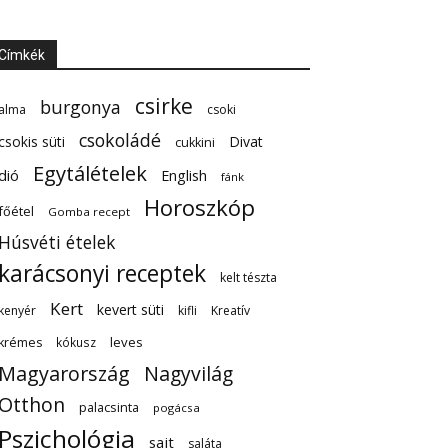
Címkék
csirke
burgonya
alma
csoki
csokoládé
csokis süti
Divat
cukkini
Egytálételek
dió
English
fánk
Horoszkóp
főétel
Gomba recept
Húsvéti ételek
karácsonyi receptek
kelt tészta
Kert
kevert süti
kenyér
kifli
Kreatív
leves
krémes
kókusz
Magyarország
Nagyvilág
Otthon
palacsinta
pogácsa
Pszichológia
sajt
saláta