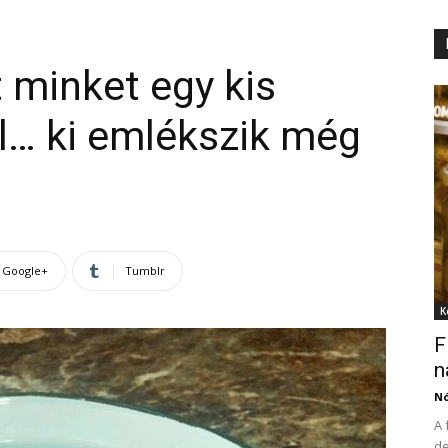
minket egy kis
l… ki emlékszik még
Google+
Tumblr
K
F
n
N
A 
de