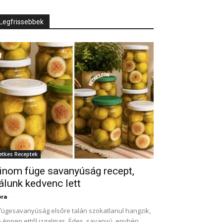
Legfrissebbek
etkes Receptek
inom füge savanyúság recept,
álunk kedvenc lett
óra
-
fügesavanyúság elsőre talán szokatlanul hangzik,
 éppen ettől izgalmas. Édes, savanyú, enyhén