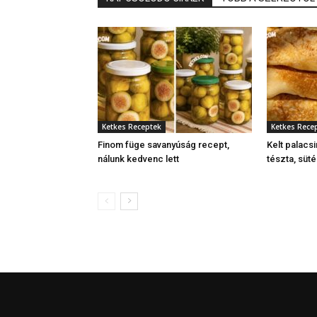
Ketkes Receptek
Ketkes Rece
Finom füge savanyúság recept,
Kelt palacsi
nálunk kedvenc lett
tészta, süt