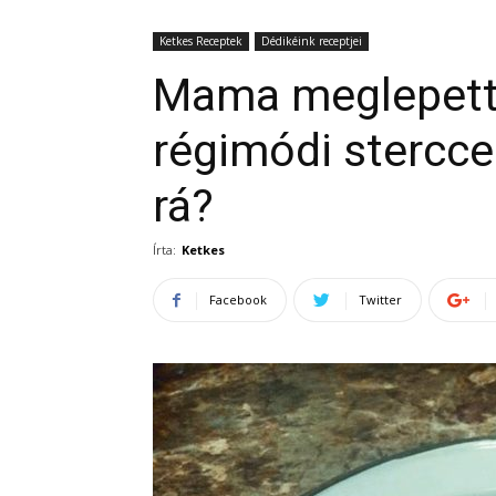
Ketkes Receptek
Dédikéink receptjei
Mama meglepett 
régimódi stercce
rá?
Írta:
Ketkes
Facebook
Twitter