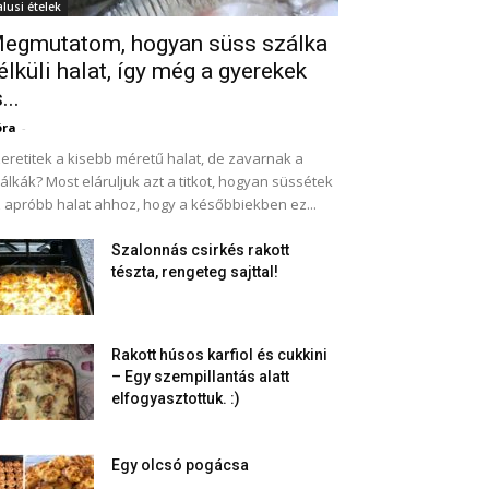
alusi ételek
egmutatom, hogyan süss szálka
élküli halat, így még a gyerekek
...
óra
-
eretitek a kisebb méretű halat, de zavarnak a
álkák? Most eláruljuk azt a titkot, hogyan süssétek
 apróbb halat ahhoz, hogy a későbbiekben ez...
Szalonnás csirkés rakott
tészta, rengeteg sajttal!
Rakott húsos karfiol és cukkini
– Egy szempillantás alatt
elfogyasztottuk. :)
Egy olcsó pogácsa