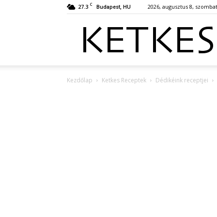
C
27.3
2026, augusztus 8, szomba
Budapest, HU
Kezdőlap
Ketkes Receptek
Dédikéink receptjei