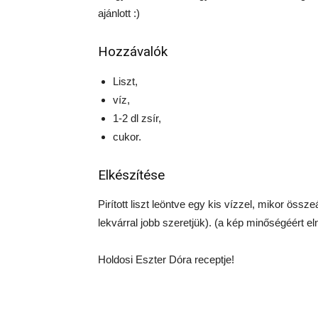
ajánlott :)
Hozzávalók
Liszt,
víz,
1-2 dl zsír,
cukor.
Elkészítése
Pirított liszt leöntve egy kis vízzel, mikor össze
lekvárral jobb szeretjük). (a kép minőségéért e
Holdosi Eszter Dóra receptje!