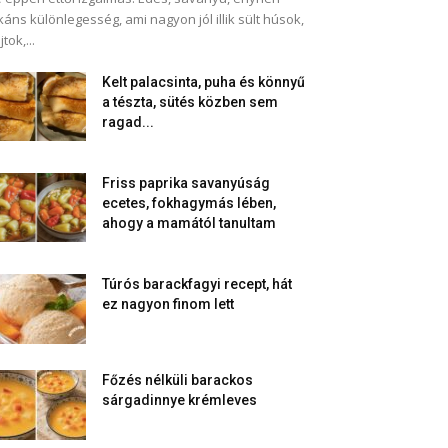
káns különlegesség, ami nagyon jól illik sült húsok,
jtok,...
Kelt palacsinta, puha és könnyű
a tészta, sütés közben sem
ragad...
Friss paprika savanyúság
ecetes, fokhagymás lében,
ahogy a mamától tanultam
Túrós barackfagyi recept, hát
ez nagyon finom lett
Főzés nélküli barackos
sárgadinnye krémleves