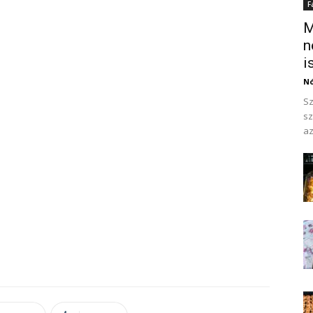
F
M
n
is
N
Sz
sz
az