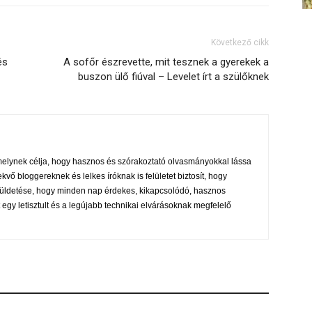
Következő cikk
és
A sofőr észrevette, mit tesznek a gyerekek a
buszon ülő fiúval – Levelet írt a szülőknek
melynek célja, hogy hasznos és szórakoztató olvasmányokkal lássa
ekvő bloggereknek és lelkes íróknak is felületet biztosít, hogy
s küldetése, hogy minden nap érdekes, kikapcsolódó, hasznos
 egy letisztult és a legújabb technikai elvárásoknak megfelelő