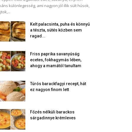
káns különlegesség, ami nagyon jól illik sült húsok,
jtok,...
Kelt palacsinta, puha és könnyű
a tészta, sütés közben sem
ragad...
Friss paprika savanyúság
ecetes, fokhagymás lében,
ahogy a mamától tanultam
Túrós barackfagyi recept, hát
ez nagyon finom lett
Főzés nélküli barackos
sárgadinnye krémleves