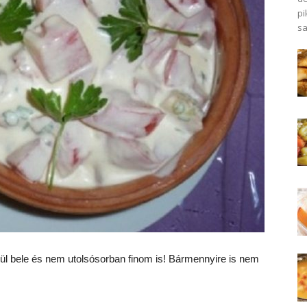
pi
sa
kerül bele és nem utolsósorban finom is! Bármennyire is nem