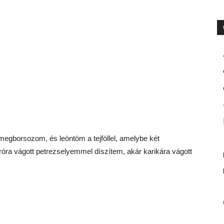
gborsozom, és leöntöm a tejföllel, amelybe két
róra vágott petrezselyemmel díszítem, akár karikára vágott