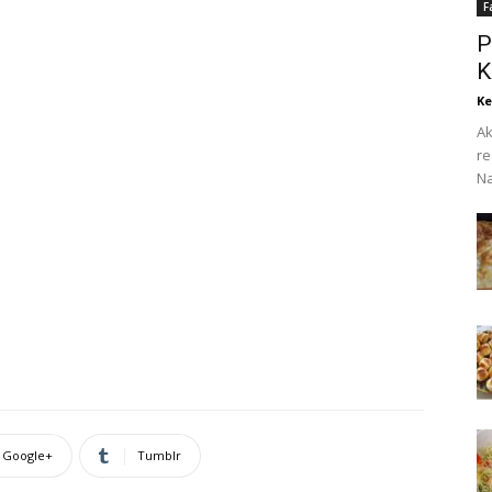
F
P
K
Ke
Ak
re
Na
Google+
Tumblr