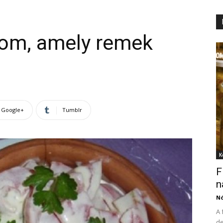
om, amely remek
Google+
Tumblr
K
F
n
N
A 
de