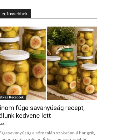
Legfrissebbek
etkes Receptek
inom füge savanyúság recept,
álunk kedvenc lett
óra
-
fügesavanyúság elsőre talán szokatlanul hangzik,
 éppen ettől izgalmas. Édes, savanyú, enyhén