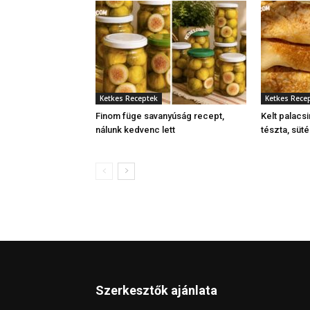
Ketkes Receptek
Ketkes Rece
Finom füge savanyúság recept,
Kelt palacsi
nálunk kedvenc lett
tészta, süt
Szerkesztők ajánlata