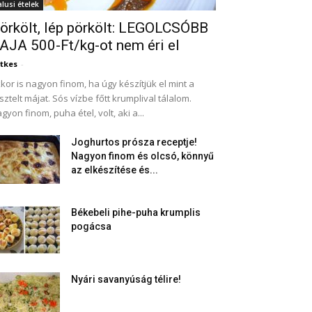
alusi ételek
örkölt, lép pörkölt: LEGOLCSÓBB
AJA 500-Ft/kg-ot nem éri el
tkes
-
kor is nagyon finom, ha úgy készítjük el mint a
sztelt májat. Sós vízbe főtt krumplival tálalom.
gyon finom, puha étel, volt, aki a...
Joghurtos prósza receptje!
Nagyon finom és olcsó, könnyű
az elkészítése és...
Békebeli pihe-puha krumplis
pogácsa
Nyári savanyúság télire!