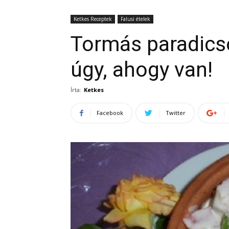
Ketkes Receptek
Falusi ételek
Tormás paradics
úgy, ahogy van!
Írta:
Ketkes
Facebook
Twitter