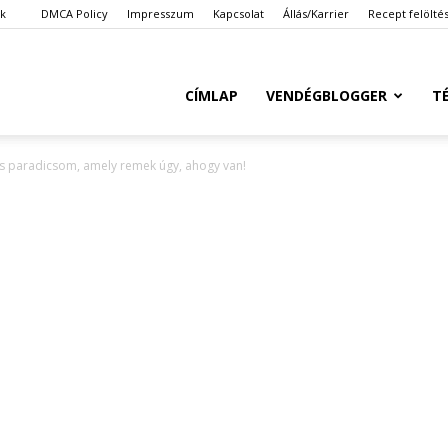
ök
DMCA Policy
Impresszum
Kapcsolat
Állás/Karrier
Recept felölté
Ketkes.com
CÍMLAP
VENDÉGBLOGGER
T
 paradicsom, amely remek úgy, ahogy van!