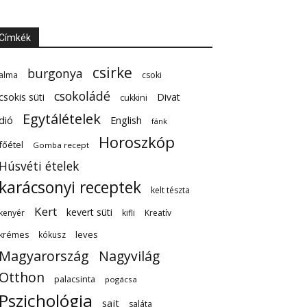
Címkék
csirke
burgonya
alma
csoki
csokoládé
csokis süti
Divat
cukkini
Egytálételek
dió
English
fánk
Horoszkóp
főétel
Gomba recept
Húsvéti ételek
karácsonyi receptek
kelt tészta
Kert
kevert süti
kenyér
kifli
Kreatív
leves
krémes
kókusz
Magyarország
Nagyvilág
Otthon
palacsinta
pogácsa
Pszichológia
sajt
saláta