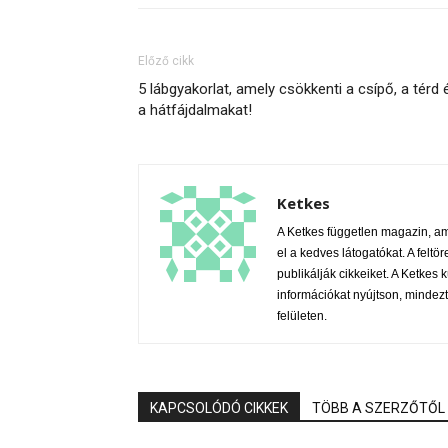
Előző cikk
5 lábgyakorlat, amely csökkenti a csípő, a térd 
a hátfájdalmakat!
Ketkes
A Ketkes független magazin, a
el a kedves látogatókat. A feltör
publikálják cikkeiket. A Ketke
információkat nyújtson, mindezt
felületen.
KAPCSOLÓDÓ CIKKEK
TÖBB A SZERZŐTŐL