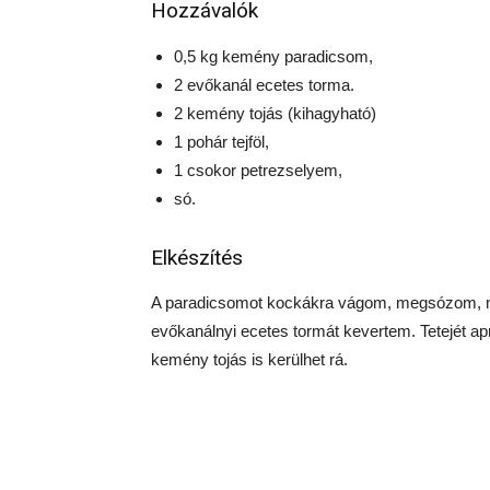
Hozzávalók
0,5 kg kemény paradicsom,
2 evőkanál ecetes torma.
2 kemény tojás (kihagyható)
1 pohár tejföl,
1 csokor petrezselyem,
só.
Elkészítés
A paradicsomot kockákra vágom, megsózom, me
evőkanálnyi ecetes tormát kevertem. Tetejét ap
kemény tojás is kerülhet rá.