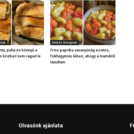
ptek
Ketkes Receptek
nta, puha és könnyű a
Friss paprika savanyúság ecetes,
és közben sem ragad le
fokhagymás lében, ahogy a mamától
tanultam
Olvasónk ajánlata
F