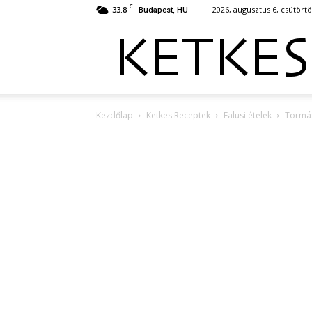
C
33.8
2026, augusztus 6, csütört
Budapest, HU
Kezdőlap
Ketkes Receptek
Falusi ételek
Tormás