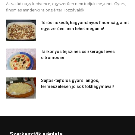
A család nagy kedvence, egyszerűen nem tudjuk megunni. Gyors,
finom és mindenki rajong érte! Hozzávalók
Túrós nokedli, hagyományos finomság, amit
egyszerűen nem lehet megunni!
Tárkonyos tejszínes csirkeragu leves
citromosan
Sajtos-tejfölös gyors lángos,
természetesen jó sok fokhagymával!
Szerkesztők ajánlata