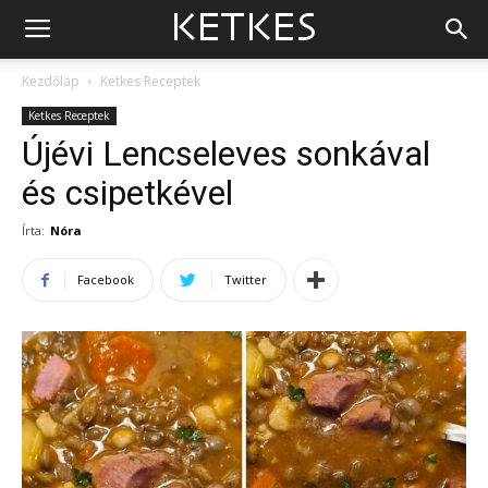
Kezdőlap
Ketkes Receptek
Ketkes Receptek
Újévi Lencseleves sonkával
és csipetkével
Írta:
Nóra
Facebook
Twitter