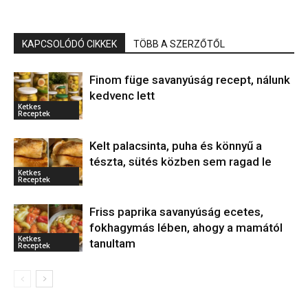
KAPCSOLÓDÓ CIKKEK
TÖBB A SZERZŐTŐL
Finom füge savanyúság recept, nálunk
kedvenc lett
Ketkes
Receptek
Kelt palacsinta, puha és könnyű a
tészta, sütés közben sem ragad le
Ketkes
Receptek
Friss paprika savanyúság ecetes,
fokhagymás lében, ahogy a mamától
Ketkes
tanultam
Receptek