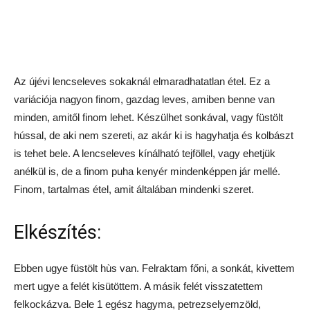
Az újévi lencseleves sokaknál elmaradhatatlan étel. Ez a
variációja nagyon finom, gazdag leves, amiben benne van
minden, amitől finom lehet. Készülhet sonkával, vagy füstölt
hússal, de aki nem szereti, az akár ki is hagyhatja és kolbászt
is tehet bele. A lencseleves kínálható tejföllel, vagy ehetjük
anélkül is, de a finom puha kenyér mindenképpen jár mellé.
Finom, tartalmas étel, amit általában mindenki szeret.
Elkészítés:
Ebben ugye füstölt hùs van. Felraktam főni, a sonkát, kivettem
mert ugye a felét kisütöttem. A másik felét visszatettem
felkockázva. Bele 1 egész hagyma, petrezselyemzöld,