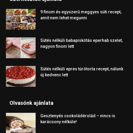
9 finom és egyszerű meggyes süti recept,
amit nem lehet megunni
Sütés nélküli babapiskótás eperhab szelet,
nagyon finom lett
Sütés nélküli epres túrótorta recept, nálunk
új kedvenc lett
Olvasónk ajánlata
Gesztenyés csokoládérolád – nincs is
karácsony nélküle!