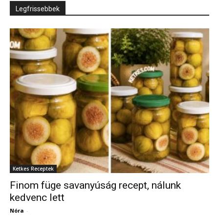
Legfrissebbek
Ketkes Receptek
Finom füge savanyúság recept, nálunk
kedvenc lett
Nóra
-