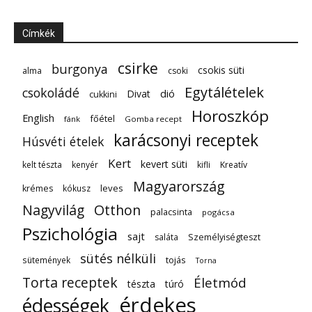
Címkék
csirke
burgonya
csokis süti
alma
csoki
Egytálételek
csokoládé
dió
Divat
cukkini
Horoszkóp
English
főétel
fánk
Gomba recept
karácsonyi receptek
Húsvéti ételek
Kert
kevert süti
kelt tészta
kenyér
kifli
Kreatív
Magyarország
leves
krémes
kókusz
Nagyvilág
Otthon
palacsinta
pogácsa
Pszichológia
sajt
saláta
Személyiségteszt
sütés nélküli
tojás
sütemények
Torna
Torta receptek
Életmód
tészta
túró
érdekes
édességek