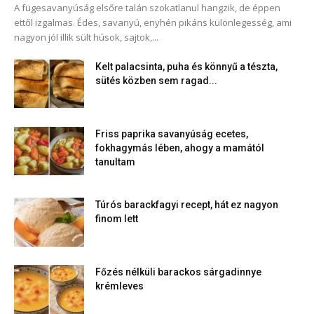
A fügesavanyúság elsőre talán szokatlanul hangzik, de éppen
ettől izgalmas. Édes, savanyú, enyhén pikáns különlegesség, ami
nagyon jól illik sült húsok, sajtok,...
Kelt palacsinta, puha és könnyű a tészta,
sütés közben sem ragad...
Friss paprika savanyúság ecetes,
fokhagymás lében, ahogy a mamától
tanultam
Túrós barackfagyi recept, hát ez nagyon
finom lett
Főzés nélküli barackos sárgadinnye
krémleves