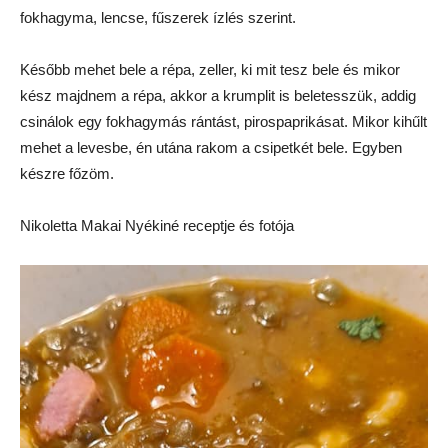
fokhagyma, lencse, fűszerek ízlés szerint.
Később mehet bele a répa, zeller, ki mit tesz bele és mikor
kész majdnem a répa, akkor a krumplit is beletesszük, addig
csinálok egy fokhagymás rántást, pirospaprikásat. Mikor kihűlt
mehet a levesbe, én utána rakom a csipetkét bele. Egyben
készre főzöm.
Nikoletta Makai Nyékiné receptje és fotója