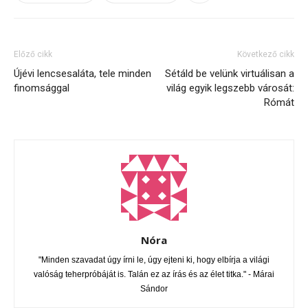
Előző cikk
Következő cikk
Újévi lencsesaláta, tele minden
Sétáld be velünk virtuálisan a
finomsággal
világ egyik legszebb városát:
Rómát
Nóra
"Minden szavadat úgy írni le, úgy ejteni ki, hogy elbírja a világi
valóság teherpróbáját is. Talán ez az írás és az élet titka." - Márai
Sándor