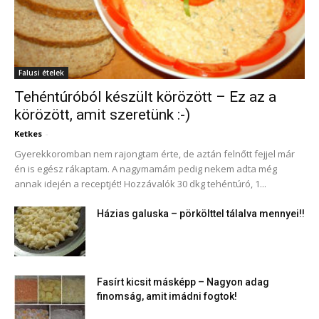
Falusi ételek
Tehéntúróból készült körözött – Ez az a
körözött, amit szeretünk :-)
Ketkes
-
Gyerekkoromban nem rajongtam érte, de aztán felnőtt fejjel már
én is egész rákaptam. A nagymamám pedig nekem adta még
annak idején a receptjét! Hozzávalók 30 dkg tehéntúró, 1...
Házias galuska – pörkölttel tálalva mennyei!!
Fasírt kicsit másképp – Nagyon adag
finomság, amit imádni fogtok!