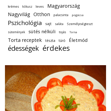
Magyarország
leves
krémes
kókusz
Nagyvilág
Otthon
palacsinta
pogácsa
Pszichológia
sajt
saláta
Személyiségteszt
sütés nélküli
tojás
sütemények
Torna
Torta receptek
Életmód
tészta
túró
érdekes
édességek