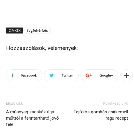
CÍMKÉK
fogfehérítés
Hozzászólások, vélemények:
Facebook
Twitter
Google+
Előző cikk
Következő cikk
A műanyag zacskók útja:
Tejfölös gombás csirkemell
múlttól a fenntartható jövő
ragu recept
felé