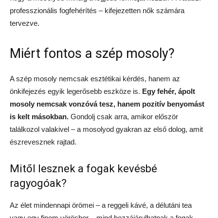
professzionális fogfehérítés – kifejezetten nők számára
tervezve.
Miért fontos a szép mosoly?
A szép mosoly nemcsak esztétikai kérdés, hanem az
önkifejezés egyik legerősebb eszköze is.
Egy fehér, ápolt
mosoly nemcsak vonzóvá tesz, hanem pozitív benyomást
is kelt másokban.
Gondolj csak arra, amikor először
találkozol valakivel – a mosolyod gyakran az első dolog, amit
észrevesznek rajtad.
Mitől lesznek a fogak kevésbé
ragyogóak?
Az élet mindennapi örömei – a reggeli kávé, a délutáni tea
vagy egy finom vörösbor – mind hozzájárulhatnak a fogak