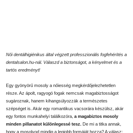
Női dentálhigiénikus által végzett professzionális fogfehérítés a
dentalsalon.hu-nál. Válaszd a biztonságot, a kényelmet és a
tartós eredményt!
Egy gyönyörű mosoly a nőiesség megkérdőjelezhetetlen
része. Az ápolt, ragyogó fogak nemcsak magabiztosságot
sugároznak, hanem kihangsúlyozzák a természetes
szépséget is. Akár egy romantikus vacsorára készülsz, akár
egy fontos munkahelyi találkozóra,
a magabiztos mosoly
minden pillanatot különlegessé tesz.
De mi a titka annak,
hogy a mosolyod mindig a legjobb formáját hozza? A válasz: