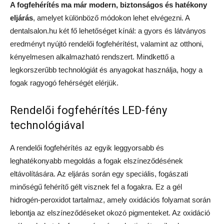
A fogfehérítés ma már modern, biztonságos és hatékony
eljárás
, amelyet különböző módokon lehet elvégezni. A
dentalsalon.hu két fő lehetőséget kínál: a gyors és látványos
eredményt nyújtó rendelői fogfehérítést, valamint az otthoni,
kényelmesen alkalmazható rendszert. Mindkettő a
legkorszerűbb technológiát és anyagokat használja, hogy a
fogak ragyogó fehérségét elérjük.
Rendelői fogfehérítés LED-fény
technológiával
A rendelői fogfehérítés az egyik leggyorsabb és
leghatékonyabb megoldás a fogak elszíneződésének
eltávolítására. Az eljárás során egy speciális, fogászati
minőségű fehérítő gélt visznek fel a fogakra. Ez a gél
hidrogén-peroxidot tartalmaz, amely oxidációs folyamat során
lebontja az elszíneződéseket okozó pigmenteket. Az oxidáció