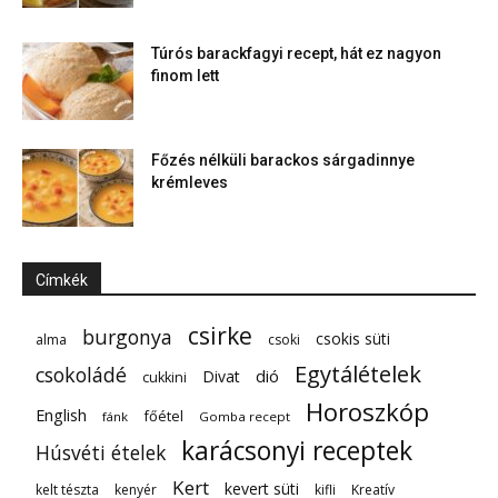
Túrós barackfagyi recept, hát ez nagyon
finom lett
Főzés nélküli barackos sárgadinnye
krémleves
Címkék
csirke
burgonya
csokis süti
alma
csoki
Egytálételek
csokoládé
dió
Divat
cukkini
Horoszkóp
English
főétel
fánk
Gomba recept
karácsonyi receptek
Húsvéti ételek
Kert
kevert süti
kelt tészta
kenyér
kifli
Kreatív