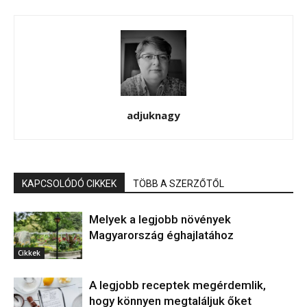
adjuknagy
KAPCSOLÓDÓ CIKKEK
TÖBB A SZERZŐTŐL
Melyek a legjobb növények
Magyarország éghajlatához
Cikkek
A legjobb receptek megérdemlik,
hogy könnyen megtaláljuk őket