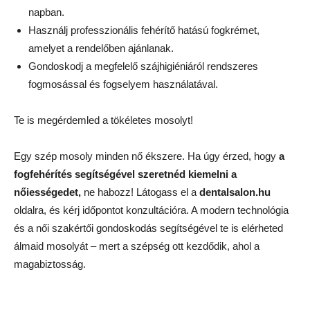
napban.
Használj professzionális fehérítő hatású fogkrémet,
amelyet a rendelőben ajánlanak.
Gondoskodj a megfelelő szájhigiéniáról rendszeres
fogmosással és fogselyem használatával.
Te is megérdemled a tökéletes mosolyt!
Egy szép mosoly minden nő ékszere. Ha úgy érzed, hogy
a
fogfehérítés segítségével szeretnéd kiemelni a
nőiességedet,
ne habozz! Látogass el a
dentalsalon.hu
oldalra, és kérj időpontot konzultációra. A modern technológia
és a női szakértői gondoskodás segítségével te is elérheted
álmaid mosolyát – mert a szépség ott kezdődik, ahol a
magabiztosság.