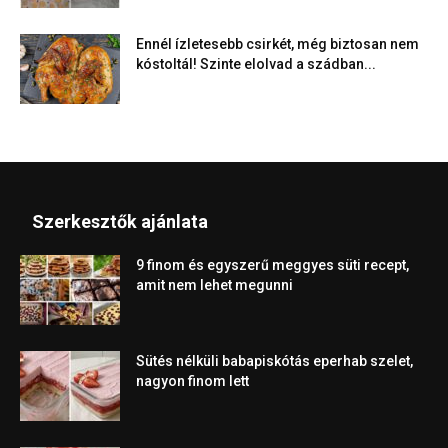
Ennél ízletesebb csirkét, még biztosan nem
kóstoltál! Szinte elolvad a szádban...
Szerkesztők ajánlata
9 finom és egyszerű meggyes süti recept,
amit nem lehet megunni
Sütés nélküli babapiskótás eperhab szelet,
nagyon finom lett