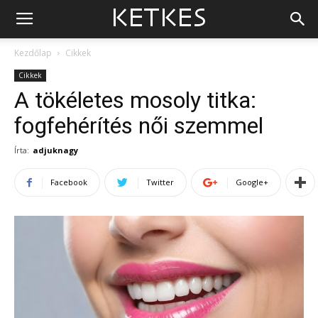
Kezdőlap
Cikkek
Cikkek
A tökéletes mosoly titka:
fogfehérítés női szemmel
Írta:
adjuknagy
Facebook
Twitter
Google+