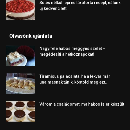
Sütés nélküli epres túrótorta recept, nálunk
új kedvenc lett
Olvasónk ajánlata
Nagyiféle habos meggyes szelet –
megédesíti a hétköznapokat!
Tiramisus palacsinta, ha a lekvár már
unalmasnak tűnik, kóstold meg ezt...
Várom a családomat, ma habos isler készült