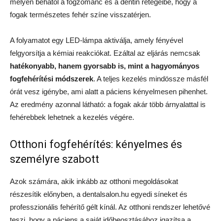
mélyen behatol a fogzománc és a dentin rétegeibe, hogy a
fogak természetes fehér színe visszatérjen.
A folyamatot egy LED-lámpa aktiválja, amely fényével
felgyorsítja a kémiai reakciókat. Ezáltal az eljárás nemcsak
hatékonyabb, hanem gyorsabb is, mint a hagyományos
fogfehérítési módszerek
. A teljes kezelés mindössze másfél
órát vesz igénybe, ami alatt a páciens kényelmesen pihenhet.
Az eredmény azonnal látható: a fogak akár több árnyalattal is
fehérebbek lehetnek a kezelés végére.
Otthoni fogfehérítés: kényelmes és
személyre szabott
Azok számára, akik inkább az otthoni megoldásokat
részesítik előnyben, a dentalsalon.hu egyedi síneket és
professzionális fehérítő gélt kínál. Az otthoni rendszer lehetővé
teszi, hogy a páciens a saját időbeosztásához igazítsa a