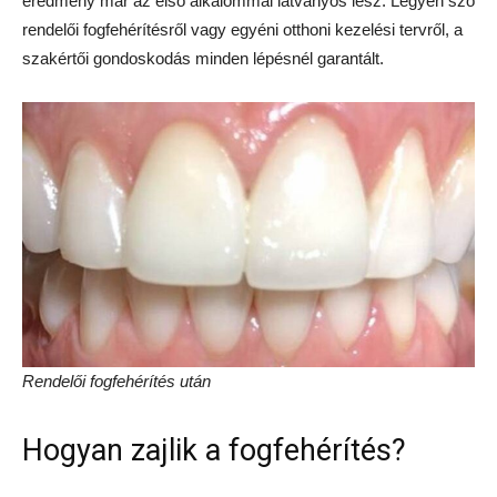
eredmény már az első alkalommal látványos lesz. Legyen szó
rendelői fogfehérítésről vagy egyéni otthoni kezelési tervről, a
szakértői gondoskodás minden lépésnél garantált.
Rendelői fogfehérítés után
Hogyan zajlik a fogfehérítés?