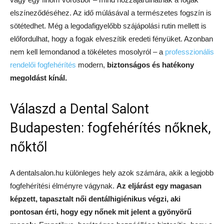
elszíneződéséhez. Az idő múlásával a természetes fogszín is
sötétedhet. Még a legodafigyelőbb szájápolási rutin mellett is
előfordulhat, hogy a fogak elveszítik eredeti fényüket. Azonban
nem kell lemondanod a tökéletes mosolyról – a
professzionális
rendelői fogfehérítés
modern,
biztonságos és hatékony
megoldást kínál.
Válaszd a Dental Salont
Budapesten: fogfehérítés nőknek,
nőktől
A dentalsalon.hu különleges hely azok számára, akik a legjobb
fogfehérítési élményre vágynak.
Az eljárást egy magasan
képzett, tapasztalt női dentálhigiénikus végzi, aki
pontosan érti, hogy egy nőnek mit jelent a gyönyörű