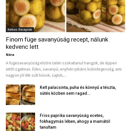
Ketkes Receptek
Finom füge savanyúság recept, nálunk
kedvenc lett
Nóra
-
A fügesavanyúság elsőre talán szokatlanul hangzik, de éppen
ettől izgalmas. Édes, savanyú, enyhén pikáns különlegesség, ami
nagyon jól illik sült húsok, sajtok,...
Kelt palacsinta, puha és könnyű a tészta,
sütés közben sem ragad...
Friss paprika savanyúság ecetes,
fokhagymás lében, ahogy a mamától
tanultam