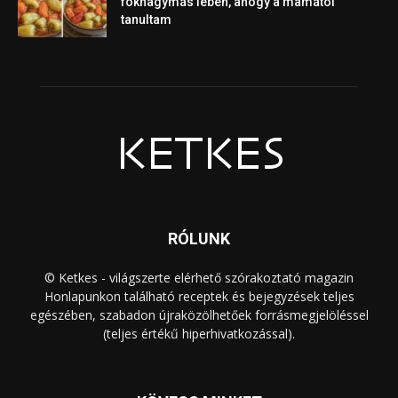
fokhagymás lében, ahogy a mamától
tanultam
RÓLUNK
© Ketkes - világszerte elérhető szórakoztató magazin
Honlapunkon található receptek és bejegyzések teljes
egészében, szabadon újraközölhetőek forrásmegjelöléssel
(teljes értékű hiperhivatkozással).