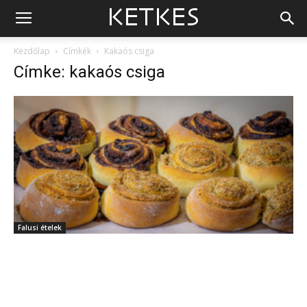
Kezdőlap
Címkék
Kakaós csiga
Címke: kakaós csiga
Falusi ételek