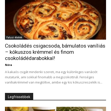
Falusi ételek
Csokoládés csigacsoda, bámulatos vaníliás
– kókuszos krémmel és finom
csokoládédarabokkal!
Nóra
-
A kakaós csigát mindenki szereti, ma egy különleges variációt
mutatunk, ami sokkal finomabb a megszokottnál. Fenséges
vaníliakrémmel van megtöltve, amibe egy kis kókuszreszelék is...
Legfrissebbek