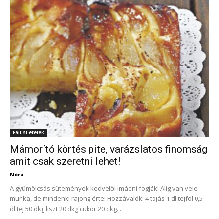
Falusi ételek
Mámorító körtés pite, varázslatos finomság
amit csak szeretni lehet!
Nóra
-
A gyümölcsös sütemények kedvelői imádni fogják! Alig van vele
munka, de mindenki rajong érte! Hozzávalók: 4 tojás 1 dl tejföl 0,5
dl tej 50 dkg liszt 20 dkg cukor 20 dkg...