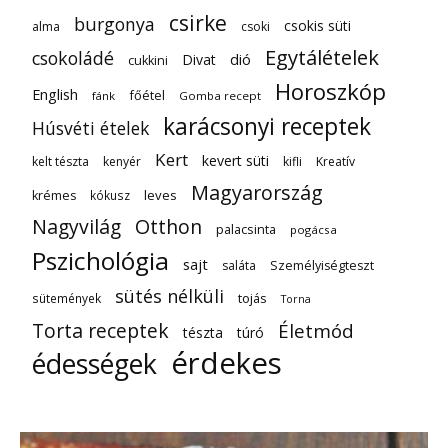
csirke
burgonya
csokis süti
alma
csoki
Egytálételek
csokoládé
dió
Divat
cukkini
Horoszkóp
English
főétel
fánk
Gomba recept
karácsonyi receptek
Húsvéti ételek
Kert
kevert süti
kelt tészta
kenyér
kifli
Kreatív
Magyarország
leves
krémes
kókusz
Nagyvilág
Otthon
palacsinta
pogácsa
Pszichológia
sajt
saláta
Személyiségteszt
sütés nélküli
tojás
sütemények
Torna
Torta receptek
Életmód
tészta
túró
érdekes
édességek