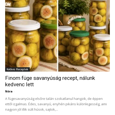
Ketkes Receptek
Finom füge savanyúság recept, nálunk
kedvenc lett
Nóra
-
A fügesavanyúság elsőre talán szokatlanul hangzik, de éppen
ettől izgalmas. Édes, savanyú, enyhén pikáns különlegesség, ami
nagyon jól illik sült húsok, sajtok,...