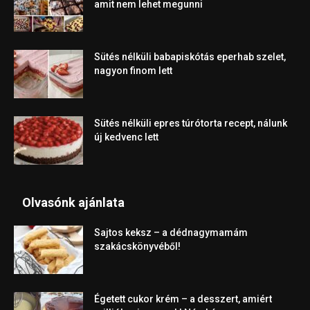
amit nem lehet megunni
Sütés nélküli babapiskótás eperhab szelet,
nagyon finom lett
Sütés nélküli epres túrótorta recept, nálunk
új kedvenc lett
Olvasónk ajánlata
Sajtos keksz – a dédnagymamám
szakácskönyvéből!
Égetett cukor krém – a desszert, amiért