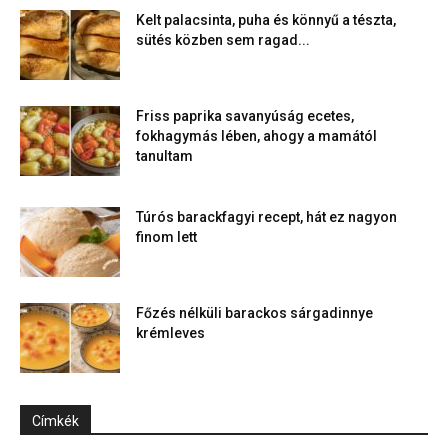
Kelt palacsinta, puha és könnyű a tészta,
sütés közben sem ragad...
Friss paprika savanyúság ecetes,
fokhagymás lében, ahogy a mamától
tanultam
Túrós barackfagyi recept, hát ez nagyon
finom lett
Főzés nélküli barackos sárgadinnye
krémleves
Címkék