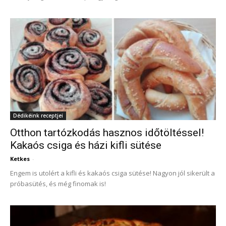
Dédikéink receptjei
Otthon tartózkodás hasznos időtöltéssel!
Kakaós csiga és házi kifli sütése
Ketkes
-
Engem is utolért a kifli és kakaós csiga sütése! Nagyon jól sikerült a
próbasütés, és még finomak is!