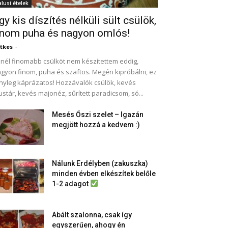
alusi ételek
gy kis díszítés nélküli sült csülök,
inom puha és nagyon omlós!
tkes
-
nél finomabb csülköt nem készítettem eddig,
gyon finom, puha és szaftos. Megéri kipróbálni, ez
nyleg káprázatos! Hozzávalók csülök, kevés
stár, kevés majonéz, sűrített paradicsom, só...
Mesés Őszi szelet – Igazán
megjött hozzá a kedvem :)
Nálunk Erdélyben (zakuszka)
minden évben elkészítek belőle
1-2 adagot
Abált szalonna, csak így
egyszerűen, ahogy én