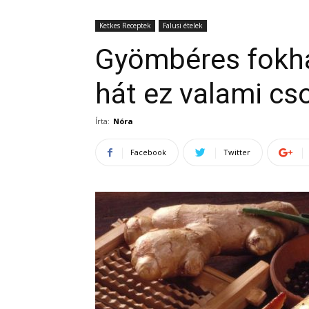
Ketkes Receptek
Falusi ételek
Gyömbéres fokha
hát ez valami cs
Írta:
Nóra
Facebook
Twitter