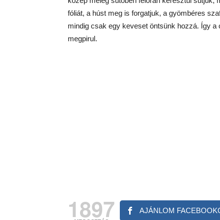
közép meleg sütőben félórán keresztül sütjük, m
fóliát, a húst meg is forgatjuk, a gyömbéres szaft
mindig csak egy keveset öntsünk hozzá. Így a 
megpirul.
1897
AJÁNLOM FACEBOOK