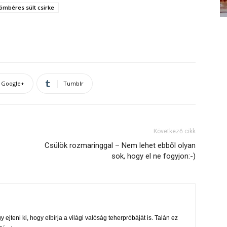
yömbéres sült csirke
Google+
Tumblr
Következő cikk
Csülök rozmaringgal – Nem lehet ebből olyan
sok, hogy el ne fogyjon:-)
 ejteni ki, hogy elbírja a világi valóság teherpróbáját is. Talán ez