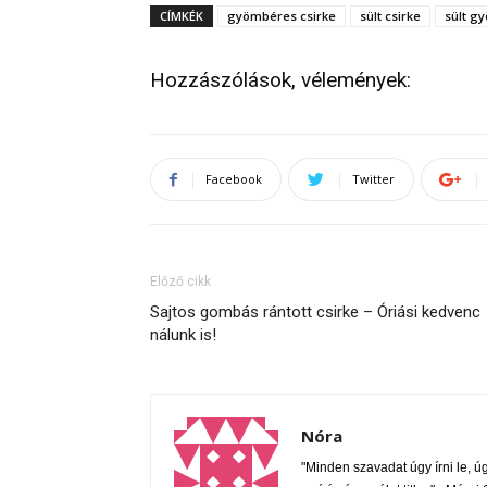
CÍMKÉK
gyömbéres csirke
sült csirke
sült g
Hozzászólások, vélemények:
Facebook
Twitter
Előző cikk
Sajtos gombás rántott csirke – Óriási kedvenc
nálunk is!
Nóra
"Minden szavadat úgy írni le, úgy