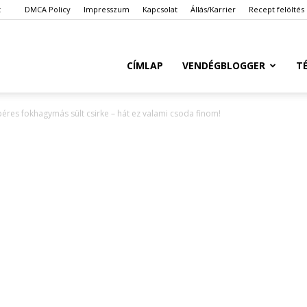
t
DMCA Policy
Impresszum
Kapcsolat
Állás/Karrier
Recept felöltés
Ketkes.com
CÍMLAP
VENDÉGBLOGGER
T
res fokhagymás sült csirke – hát ez valami csoda finom!