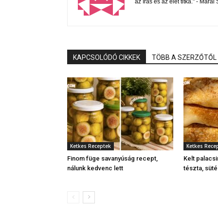
az írás és az élet titka." - Mára
KAPCSOLÓDÓ CIKKEK
TÖBB A SZERZŐTŐL
Ketkes Receptek
Ketkes Rece
Finom füge savanyúság recept,
Kelt palacsi
nálunk kedvenc lett
tészta, süt