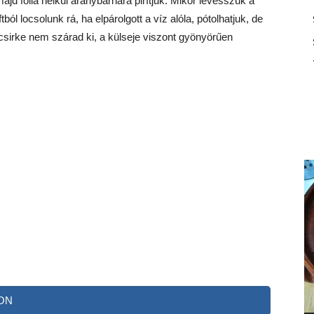
ajd fólia nélkül aranybarnára pirítjuk. Mikor levesszük a
ból locsolunk rá, ha elpárolgott a víz alóla, pótolhatjuk, de
csirke nem szárad ki, a külseje viszont gyönyörűen
ON