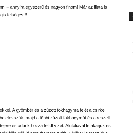
nni – annyira egyszerű és nagyon finom! Már az illata is
is felséges!!!
ekkel. A gyömbér és a zúzott fokhagyma felét a csirke
s beletesszük, majd a többi zúzott fokhagymát és a reszelt
ejére és adunk hozzá fél dl vizet. Alufóliával letakarjuk és