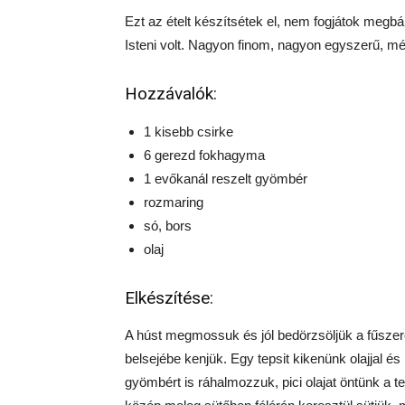
Ezt az ételt készítsétek el, nem fogjátok megbá
Isteni volt. Nagyon finom, nagyon egyszerű, még
Hozzávalók:
1 kisebb csirke
6 gerezd fokhagyma
1 evőkanál reszelt gyömbér
rozmaring
só, bors
olaj
Elkészítése:
A húst megmossuk és jól bedörzsöljük a fűszer
belsejébe kenjük. Egy tepsit kikenünk olajjal é
gyömbért is ráhalmozzuk, pici olajat öntünk a tet