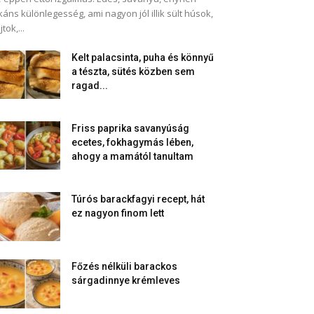
káns különlegesség, ami nagyon jól illik sült húsok,
jtok,...
Kelt palacsinta, puha és könnyű
a tészta, sütés közben sem
ragad...
Friss paprika savanyúság
ecetes, fokhagymás lében,
ahogy a mamától tanultam
Túrós barackfagyi recept, hát
ez nagyon finom lett
Főzés nélküli barackos
sárgadinnye krémleves