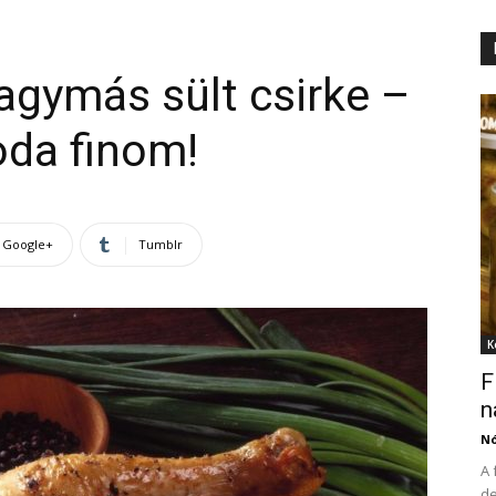
gymás sült csirke –
oda finom!
Google+
Tumblr
K
F
n
N
A 
de