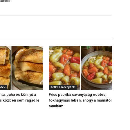
i Sándor
ptek
Ketkes Receptek
nta, puha és könnyű a
Friss paprika savanyúság ecetes,
és közben sem ragad le
fokhagymás lében, ahogy a mamától
tanultam