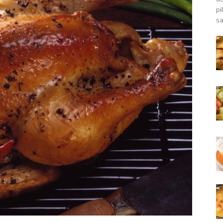
pi
sa