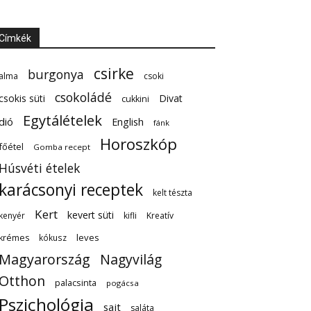
Címkék
csirke
burgonya
alma
csoki
csokoládé
csokis süti
Divat
cukkini
Egytálételek
dió
English
fánk
Horoszkóp
főétel
Gomba recept
Húsvéti ételek
karácsonyi receptek
kelt tészta
Kert
kevert süti
kenyér
kifli
Kreatív
leves
krémes
kókusz
Magyarország
Nagyvilág
Otthon
palacsinta
pogácsa
Pszichológia
sajt
saláta