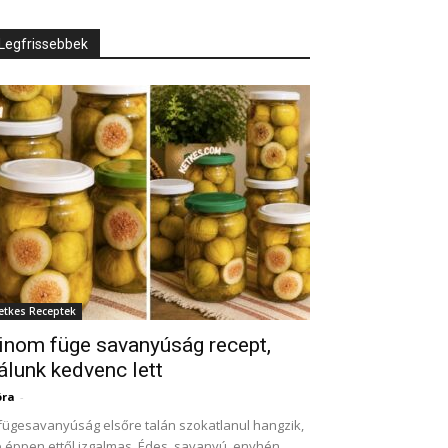
Legfrissebbek
etkes Receptek
inom füge savanyúság recept,
álunk kedvenc lett
óra
-
fügesavanyúság elsőre talán szokatlanul hangzik,
 éppen ettől izgalmas. Édes, savanyú, enyhén