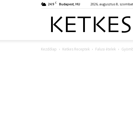
C
24.9
2026, augusztus 8, szomba
Budapest, HU
Kezdőlap
Ketkes Receptek
Falusi ételek
Gyömbé