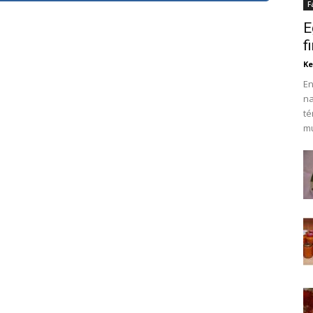
F
E
f
Ke
En
na
té
mu