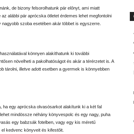
nk, de bizony felsorolhatunk pár előnyt, ami miatt
 az alábbi pár aprócska ötletet érdemes lehet megfontolni
gy nagyobb szoba esetében akár többet is egyszerre.
használatával könnyen alakíthatunk ki további
tősen növelheti a pakolhatóságot és akár a térérzetet is. A
bb tárolni, illetve adott esetben a gyermek is könnyebben
 ha egy aprócska olvasósarkot alakítunk ki a két fal
ő lehet mindössze néhány könyvespolc és egy nagy, puha
olvasás egy babzsák fotelben, vagy egy kis méretű
el kedvenc könyveit és kifestőit.