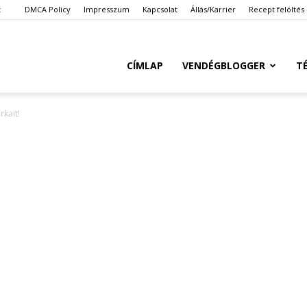
t
DMCA Policy
Impresszum
Kapcsolat
Állás/Karrier
Recept felöltés
Ketkes.com
CÍMLAP
VENDÉGBLOGGER
T
rkait!