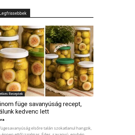
Legfrissebbek
etkes Receptek
inom füge savanyúság recept,
álunk kedvenc lett
óra
-
fügesavanyúság elsőre talán szokatlanul hangzik,
 éppen ettől izgalmas. Édes, savanyú, enyhén