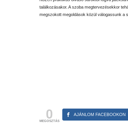
találkozásakor. A szoba megtervezésekkor tehá
megszokott megoldások közül válogassunk a sz
0
AJÁNLOM FACEBOOKON
MEGOSZTÁS