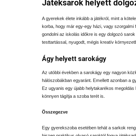
Játéksarok helyett dolgo
A gyerekek élete inkább a játékról, mint a köte
korba, hogy már egy-egy házi, vagy szorgalmi 
gondolni az iskolás időkre is egy dolgozó sarok
testtartással, nyugodt, mégis kreatív környezet
Ágy helyett sarokágy
Az utóbbi években a sarokágy egy nagyon köz
hálószobákban egyaránt. Emellett azonban a g
Ez ugyanis egy újabb helytakarékos megoldás 
könnyen tágítja a szoba terét is.
Összegezve
Egy gyerekszoba esetében tehát a sarkok reng
hiszen praktikus olvasó saroktól fogva játéksar