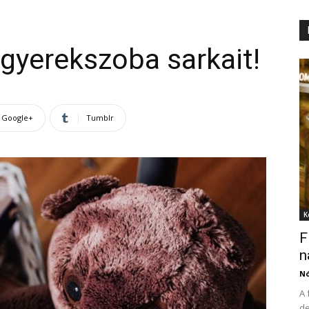
 gyerekszoba sarkait!
Google+
Tumblr
K
F
n
N
A 
de