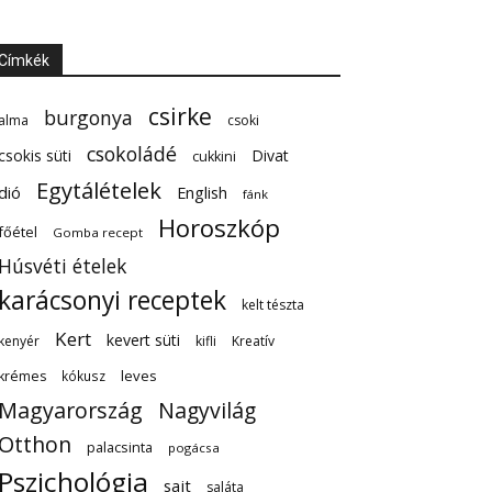
Címkék
csirke
burgonya
alma
csoki
csokoládé
csokis süti
Divat
cukkini
Egytálételek
dió
English
fánk
Horoszkóp
főétel
Gomba recept
Húsvéti ételek
karácsonyi receptek
kelt tészta
Kert
kevert süti
kenyér
kifli
Kreatív
leves
krémes
kókusz
Magyarország
Nagyvilág
Otthon
palacsinta
pogácsa
Pszichológia
sajt
saláta