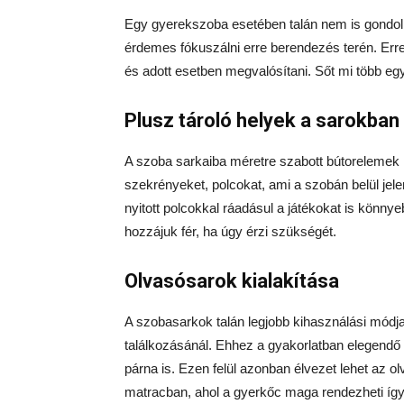
Egy gyerekszoba esetében talán nem is gondolná
érdemes fókuszálni erre berendezés terén. Erre
és adott esetben megvalósítani. Sőt mi több e
Plusz tároló helyek a sarokban
A szoba sarkaiba méretre szabott bútorelemek 
szekrényeket, polcokat, ami a szobán belül jelen
nyitott polcokkal ráadásul a játékokat is könnye
hozzájuk fér, ha úgy érzi szükségét.
Olvasósarok kialakítása
A szobasarkok talán legjobb kihasználási módja,
találkozásánál. Ehhez a gyakorlatban elegend
párna is. Ezen felül azonban élvezet lehet az 
matracban, ahol a gyerkőc maga rendezheti így 