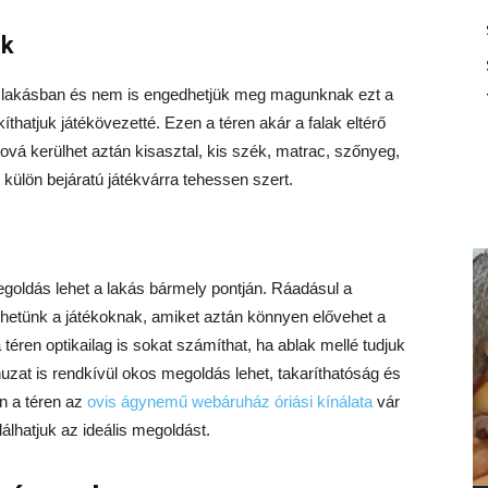
ok
a lakásban és nem is engedhetjük meg magunknak ezt a
íthatjuk játékövezetté. Ezen a téren akár a falak eltérő
hová kerülhet aztán kisasztal, kis szék, matrac, szőnyeg,
ülön bejáratú játékvárra tehessen szert.
goldás lehet a lakás bármely pontján. Ráadásul a
 tehetünk a játékoknak, amiket aztán könnyen elővehet a
 téren optikailag is sokat számíthat, ha ablak mellé tudjuk
huzat is rendkívül okos megoldás lehet, takaríthatóság és
n a téren az
ovis ágynemű webáruház óriási kínálata
vár
álhatjuk az ideális megoldást.