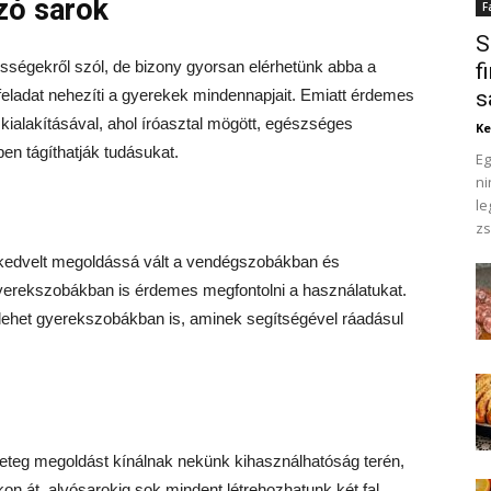
zó sarok
F
S
lességekről szól, de bizony gyorsan elérhetünk abba a
f
feladat nehezíti a gyerekek mindennapjait. Emiatt érdemes
s
 kialakításával, ahol íróasztal mögött, egészséges
Ke
ben tágíthatják tudásukat.
Eg
ni
le
zs
kedvelt megoldássá vált a vendégszobákban és
yerekszobákban is érdemes megfontolni a használatukat.
lehet gyerekszobákban is, aminek segítségével ráadásul
eteg megoldást kínálnak nekünk kihasználhatóság terén,
kon át, alvósarokig sok mindent létrehozhatunk két fal