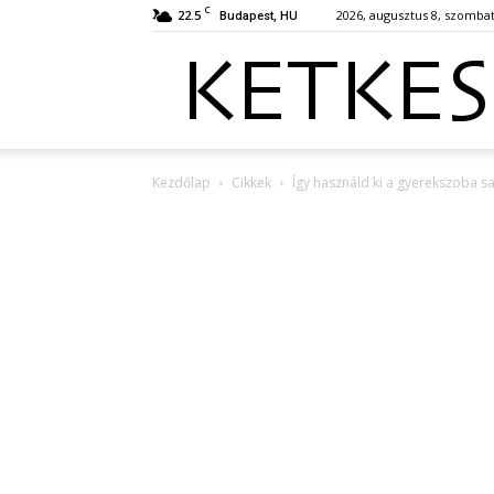
C
22.5
2026, augusztus 8, szomba
Budapest, HU
Kezdőlap
Cikkek
Így használd ki a gyerekszoba sa