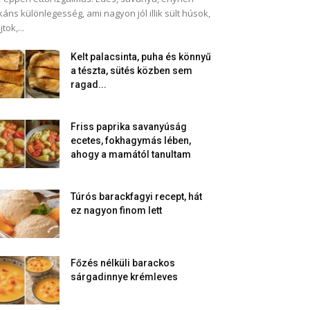
káns különlegesség, ami nagyon jól illik sült húsok,
jtok,...
Kelt palacsinta, puha és könnyű
a tészta, sütés közben sem
ragad...
Friss paprika savanyúság
ecetes, fokhagymás lében,
ahogy a mamától tanultam
Túrós barackfagyi recept, hát
ez nagyon finom lett
Főzés nélküli barackos
sárgadinnye krémleves