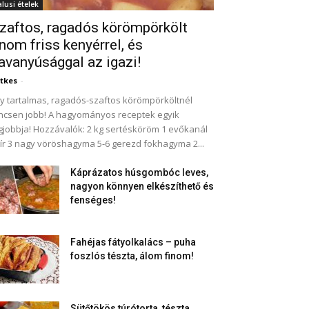
alusi ételek
zaftos, ragadós körömpörkölt
inom friss kenyérrel, és
avanyúsággal az igazi!
tkes
-
y tartalmas, ragadós-szaftos körömpörköltnél
ncsen jobb! A hagyományos receptek egyik
gjobbja! Hozzávalók: 2 kg sertésköröm 1 evőkanál
ír 3 nagy vöröshagyma 5-6 gerezd fokhagyma 2...
Káprázatos húsgombóc leves,
nagyon könnyen elkészíthető és
fenséges!
Fahéjas fátyolkalács – puha
foszlós tészta, álom finom!
Sütőtökös túrótorta, tészta