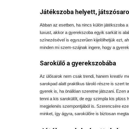
Játékszoba helyett, játszósar
Abban az esetben, ha nincs külön játékszoba 
luxust, akkor a gyerekszoba egyik sarkát is alak
színezésével is egyszerűen kijelölhetjük ezt, a
minden mi szem-szájnak ingere, hogy a gyerek k
Sarokülő a gyerekszobába
Az ülősarok nem csak trendi, hanem kreatív me
sarokpad alatt praktikus tároló részre is szert
gyerek is, ha önállóan szeretne játszani. Ezen a
tenni a kis sarokülőt, de egy szimpla kis plüss 
megjelenés szempontjából is. Szerencsére eze
minket, így ágyra, sarokülőre is biztosan megtal