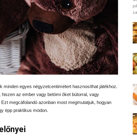
pi
sa
ek minden egyes négyzetcentimétert hasznosíthat játékhoz.
 hiszen az ember vagy betömi őket bútorral, vagy
i. Ezt megcáfolandó azonban most megmutatjuk, hogyan
agy épp praktikus módon.
előnyei