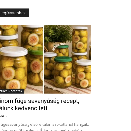
Legfrissebbek
etkes Receptek
inom füge savanyúság recept,
álunk kedvenc lett
óra
-
fügesavanyúság elsőre talán szokatlanul hangzik,
 éppen ettől izgalmas. Édes, savanyú, enyhén