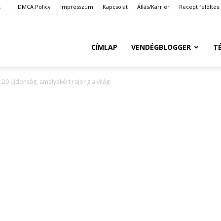
t
DMCA Policy
Impresszum
Kapcsolat
Állás/Karrier
Recept felöltés
Ketkes.com
CÍMLAP
VENDÉGBLOGGER
T
8: 20 újdonság, amelyekért rajong a világ