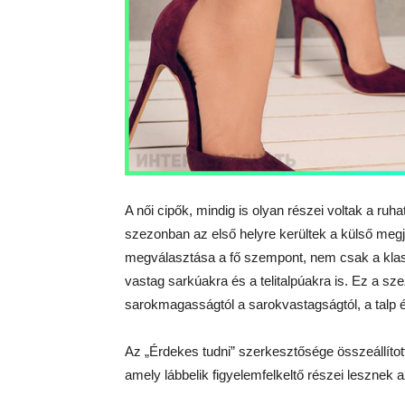
A női cipők, mindig is olyan részei voltak a ru
szezonban az első helyre kerültek a külső megjel
megválasztása a fő szempont, nem csak a klass
vastag sarkúakra és a telitalpúakra is. Ez a sz
sarokmagasságtól a sarokvastagságtól, a talp é
Az „Érdekes tudni” szerkesztősége összeállítot
amely lábbelik figyelemfelkeltő részei lesznek 