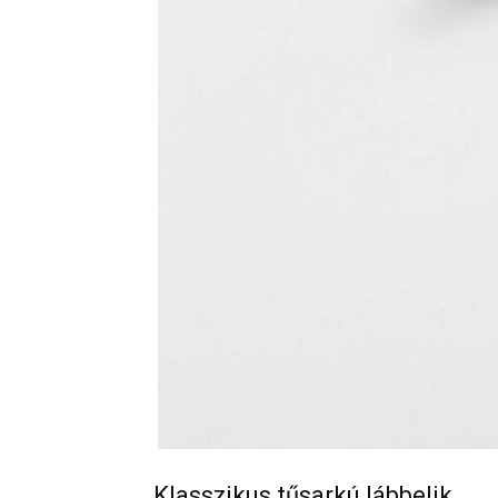
Klasszikus tűsarkú lábbelik