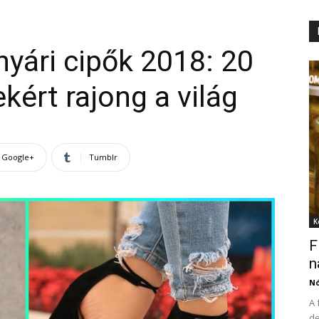
nyári cipők 2018: 20
kért rajong a világ
Google+
Tumblr
K
F
n
N
A 
de