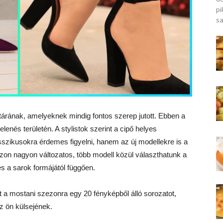
pi
sa
határának, amelyeknek mindig fontos szerep jutott. Ebben a
enés területén. A stylistok szerint a cipő helyes
zikusokra érdemes figyelni, hanem az új modellekre is a
ezon nagyon változatos, több modell közül választhatunk a
s a sarok formájától függően.
t a mostani szezonra egy 20 fényképből álló sorozatot,
az ön külsejének.