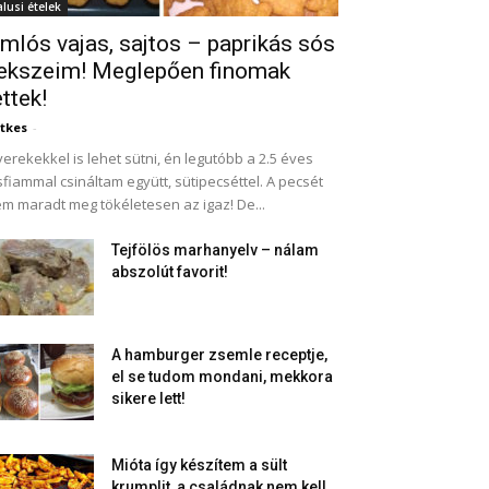
alusi ételek
mlós vajas, sajtos – paprikás sós
ekszeim! Meglepően finomak
ettek!
tkes
-
erekekkel is lehet sütni, én legutóbb a 2.5 éves
sfiammal csináltam együtt, sütipecséttel. A pecsét
m maradt meg tökéletesen az igaz! De...
Tejfölös marhanyelv – nálam
abszolút favorit!
A hamburger zsemle receptje,
el se tudom mondani, mekkora
sikere lett!
Mióta így készítem a sült
krumplit, a családnak nem kell