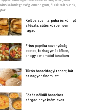
káns különlegesség, ami nagyon jól illik sült húsok,
jtok,...
Kelt palacsinta, puha és könnyű
a tészta, sütés közben sem
ragad...
Friss paprika savanyúság
ecetes, fokhagymás lében,
ahogy a mamától tanultam
Túrós barackfagyi recept, hát
ez nagyon finom lett
Főzés nélküli barackos
sárgadinnye krémleves