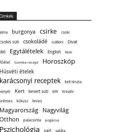
Címkék
csirke
burgonya
alma
csoki
csokoládé
csokis süti
Divat
cukkini
Egytálételek
dió
English
fánk
Horoszkóp
főétel
Gomba recept
Húsvéti ételek
karácsonyi receptek
kelt tészta
Kert
kevert süti
kenyér
kifli
Kreatív
leves
krémes
kókusz
Magyarország
Nagyvilág
Otthon
palacsinta
pogácsa
Pszichológia
sajt
saláta