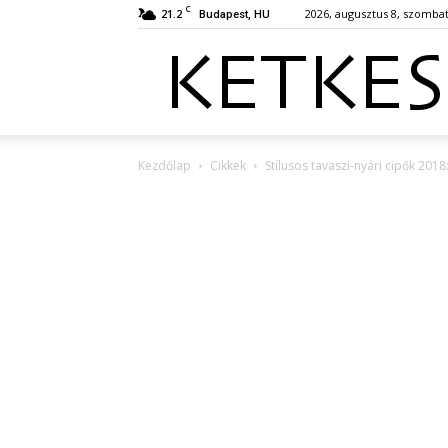
C
21.2
2026, augusztus 8, szomba
Budapest, HU
Kezdőlap
Cikkek
Stílusos tavaszi-nyári cipők 201