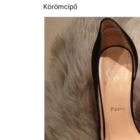
Körömcipő