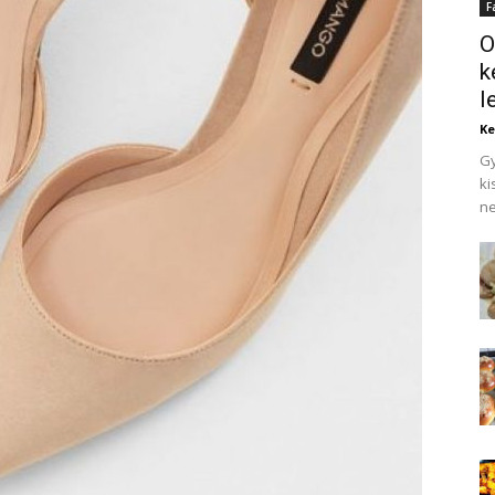
F
O
k
l
Ke
Gy
ki
ne