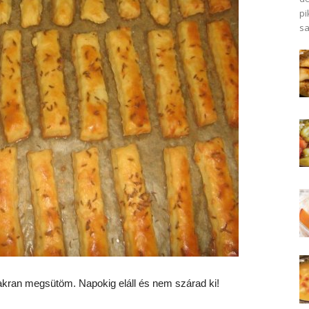
pi
sa
akran megsütöm. Napokig eláll és nem szárad ki!