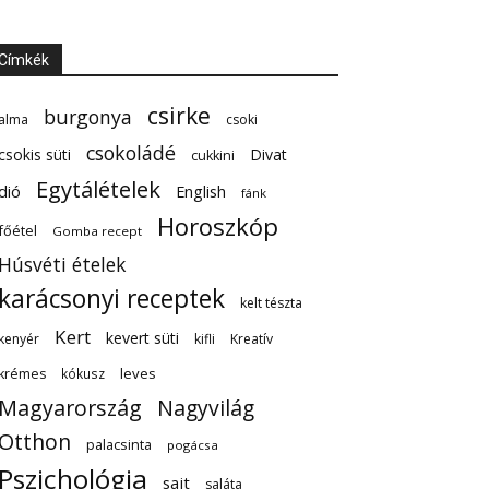
Címkék
csirke
burgonya
alma
csoki
csokoládé
csokis süti
Divat
cukkini
Egytálételek
dió
English
fánk
Horoszkóp
főétel
Gomba recept
Húsvéti ételek
karácsonyi receptek
kelt tészta
Kert
kevert süti
kenyér
kifli
Kreatív
leves
krémes
kókusz
Magyarország
Nagyvilág
Otthon
palacsinta
pogácsa
Pszichológia
sajt
saláta