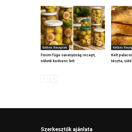
Ketkes Receptek
Ketkes Rece
Finom füge savanyúság recept,
Kelt palacsi
nálunk kedvenc lett
tészta, süt
Szerkesztők ajánlata