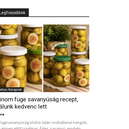
Legfrissebbek
etkes Receptek
inom füge savanyúság recept,
álunk kedvenc lett
óra
-
fügesavanyúság elsőre talán szokatlanul hangzik,
 éppen ettől izgalmas. Édes, savanyú, enyhén