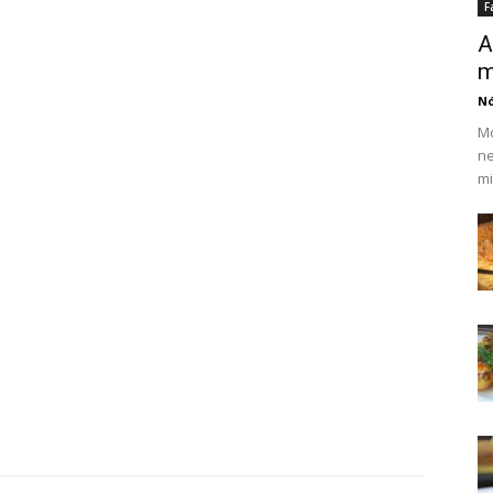
F
A
m
N
Mo
ne
mi