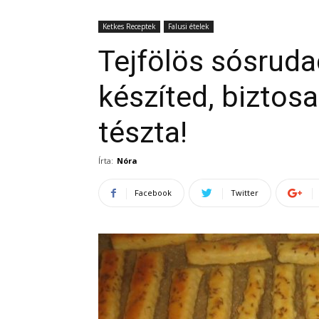
Ketkes Receptek
Falusi ételek
Tejfölös sósruda
készíted, biztos
tészta!
Írta:
Nóra
Facebook
Twitter