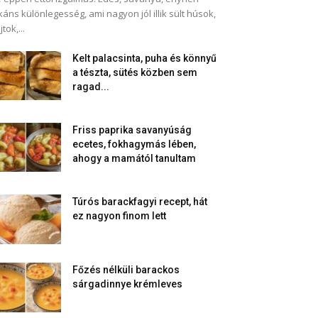
káns különlegesség, ami nagyon jól illik sült húsok,
jtok,...
Kelt palacsinta, puha és könnyű
a tészta, sütés közben sem
ragad...
Friss paprika savanyúság
ecetes, fokhagymás lében,
ahogy a mamától tanultam
Túrós barackfagyi recept, hát
ez nagyon finom lett
Főzés nélküli barackos
sárgadinnye krémleves