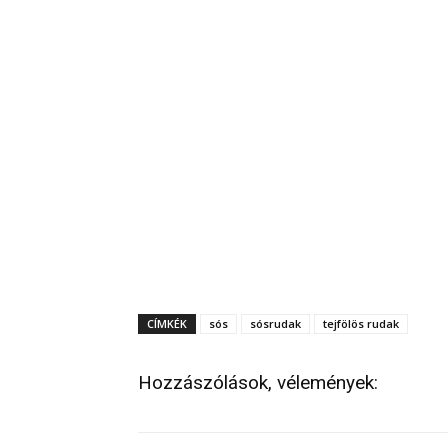
CÍMKÉK
sós
sósrudak
tejfölös rudak
Hozzászólások, vélemények: