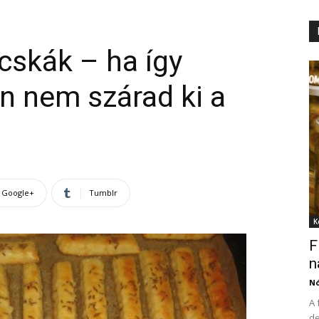
cskák – ha így
an nem szárad ki a
Google+
Tumblr
K
F
n
N
A 
de