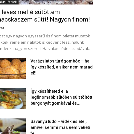
alusi ételek
 leves mellé sütöttem
acskaszem sütit! Nagyon finom!
óra
-
st egy nagyon egyszerű és finom ötletet mutatok
ktek, remélem nálatok is kedvenc lesz, nálunk
ndenki nagyon szereti. Ha valami édes csodával...
Varázslatos túrógombóc – ha
így készíted, a siker nem marad
el!!
Így készítheted el a
legfinomabb sütőben sült töltött
burgonyát gombával és...
Savanyú tüdő – vidékies étel,
amivel semmi más nem veheti
fel...