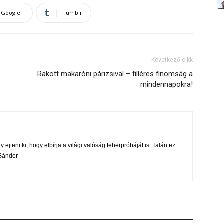
Google+
Tumblr
Következő cikk
Rakott makaróni párizsival – filléres finomság a
mindennapokra!
 ejteni ki, hogy elbírja a világi valóság teherpróbáját is. Talán ez
i Sándor