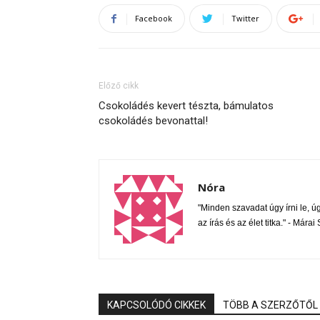
Facebook
Twitter
Előző cikk
Csokoládés kevert tészta, bámulatos
csokoládés bevonattal!
Nóra
"Minden szavadat úgy írni le, úgy
az írás és az élet titka." - Mára
KAPCSOLÓDÓ CIKKEK
TÖBB A SZERZŐTŐL