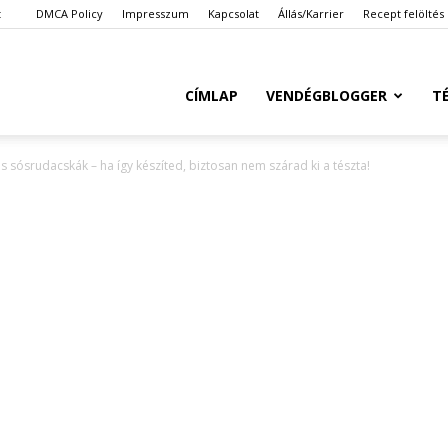
t
DMCA Policy
Impresszum
Kapcsolat
Állás/Karrier
Recept felöltés
Ketkes.com
CÍMLAP
VENDÉGBLOGGER
T
ös sósrudacskák – ha így készíted, biztosan nem szárad ki a tészta!