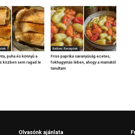
ptek
Ketkes Receptek
nta, puha és könnyű a
Friss paprika savanyúság ecetes,
és közben sem ragad le
fokhagymás lében, ahogy a mamától
tanultam
Olvasónk ajánlata
F