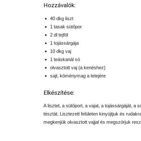
Hozzávalók:
40 dkg liszt
1 tasak sütőpor
2 dl tejföl
1 tojássárgája
10 dkg vaj
1 teáskanál só
olvasztott vaj (a kenéshez)
sajt, köménymag a tetejére
Elkészítése:
A lisztet, a sütőport, a vajat, a tojássárgáját, a
tésztát. Lisztezett felületen kinyújtjuk és rudakr
megkenjük olvasztott vajjal és megszórjuk resz