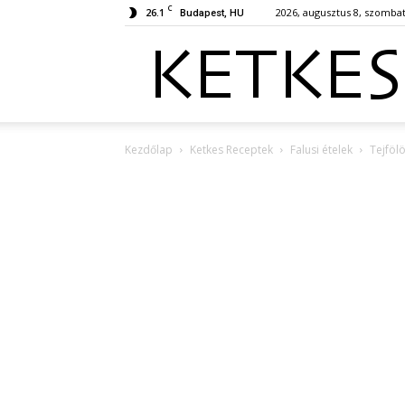
C
26.1
2026, augusztus 8, szomba
Budapest, HU
Kezdőlap
Ketkes Receptek
Falusi ételek
Tejföl