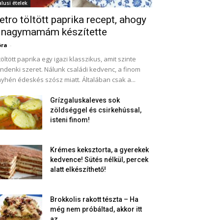
alusi ételek
etro töltött paprika recept, ahogy
 nagymamám készítette
óra
-
töltött paprika egy igazi klasszikus, amit szinte
ndenki szeret. Nálunk családi kedvenc, a finom
yhén édeskés szósz miatt. Általában csak a...
Grízgaluskaleves sok
zöldséggel és csirkehússal,
isteni finom!
Krémes keksztorta, a gyerekek
kedvence! Sütés nélkül, percek
alatt elkészíthető!
Brokkolis rakott tészta – Ha
még nem próbáltad, akkor itt
az...