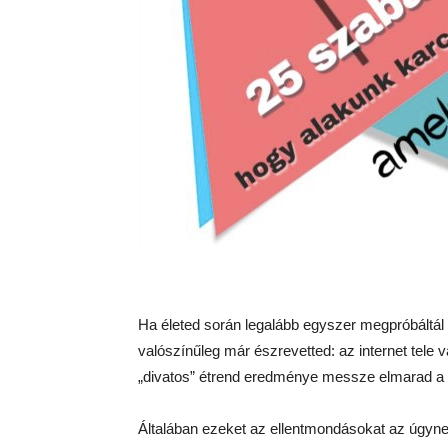
Ha életed során legalább egyszer megpróbáltál m
valószínűleg már észrevetted: az internet tel
„divatos” étrend eredménye messze elmarad a 
Általában ezeket az ellentmondásokat az úgyne