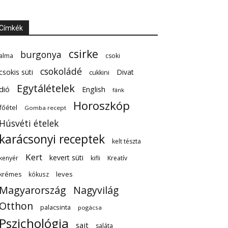
Címkék
csirke
burgonya
alma
csoki
csokoládé
csokis süti
Divat
cukkini
Egytálételek
dió
English
fánk
Horoszkóp
főétel
Gomba recept
Húsvéti ételek
karácsonyi receptek
kelt tészta
Kert
kevert süti
kenyér
kifli
Kreatív
leves
krémes
kókusz
Magyarország
Nagyvilág
Otthon
palacsinta
pogácsa
Pszichológia
sajt
saláta