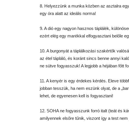
8. Helyezzünk a munka közben az asztalra egy 
egy óra alatt az ideális norma!
9. A dió egy nagyon hasznos táplálék, különös
ezért elég egy marékkal elfogyasztani belőle e
10. A burgonyát a táplálkozási szakértők valósá
az étel tápláló, és koránt sincs benne annyi kaló
ne sütve fogyasszuk! A legjobb a héjában főtt 
11. A kenyér is egy érdekes kérdés. Eleve többf
jobban tesszük, ha nem eszünk olyat, de a „ba
lehet, de egyenesen kell is fogyasztani!
12. SOHA ne fogyasszunk forró italt (teát és k
amilyennek elsőre tűnik, viszont így a test nem j