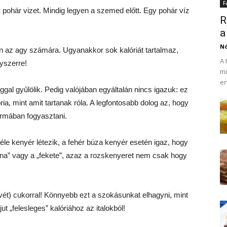
F
pohár vizet. Mindig legyen a szemed előtt. Egy pohár víz
R
a
N
en az agy számára. Ugyanakkor sok kalóriát tartalmaz,
A 
gyszerre!
mi
en
ggal gyűlölik. Pedig valójában egyáltalán nincs igazuk: ez
ria, mint amit tartanak róla. A legfontosabb dolog az, hogy
formában fogyasztani.
éle kenyér létezik, a fehér búza kenyér esetén igaz, hogy
rna” vagy a „fekete”, azaz a rozskenyeret nem csak hogy
ávét) cukorral! Könnyebb ezt a szokásunkat elhagyni, mint
ut „felesleges” kalóriához az italokból!