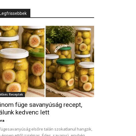
Legfrissebbek
etkes Receptek
inom füge savanyúság recept,
álunk kedvenc lett
óra
-
fügesavanyúság elsőre talán szokatlanul hangzik,
 éppen ettől izgalmas. Édes, savanyú, enyhén