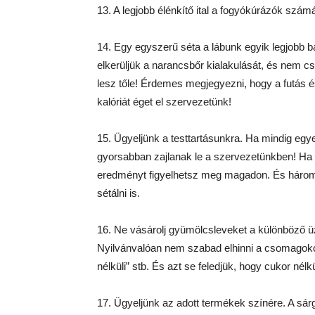
13. A legjobb élénkítő ital a fogyókúrázók szám
14. Egy egyszerű séta a lábunk egyik legjobb b
elkerüljük a narancsbőr kialakulását, és nem c
lesz tőle! Érdemes megjegyezni, hogy a futás 
kalóriát éget el szervezetünk!
15. Ügyeljünk a testtartásunkra. Ha mindig egy
gyorsabban zajlanak le a szervezetünkben! Ha
eredményt figyelhetsz meg magadon. És három
sétálni is.
16. Ne vásárolj gyümölcsleveket a különböző üz
Nyilvánvalóan nem szabad elhinni a csomagokon 
nélküli” stb. És azt se feledjük, hogy cukor nélk
17. Ügyeljünk az adott termékek színére. A sárga