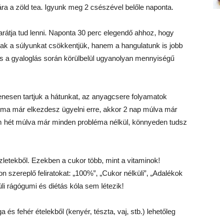
ára a zöld tea. Igyunk meg 2 csészével belőle naponta.
arátja tud lenni. Naponta 30 perc elegendő ahhoz, hogy
sak a súlyunkat csökkentjük, hanem a hangulatunk is jobb
és a gyaloglás során körülbelül ugyanolyan mennyiségű
enesen tartjuk a hátunkat, az anyagcsere folyamatok
 ma már elkezdesz ügyelni erre, akkor 2 nap múlva már
 hét múlva már minden probléma nélkül, könnyeden tudsz
letekből. Ezekben a cukor több, mint a vitaminok!
szereplő feliratokat: „100%”, „Cukor nélküli”, „Adalékok
üli rágógumi és diétás kóla sem létezik!
 és fehér ételekből (kenyér, tészta, vaj, stb.) lehetőleg