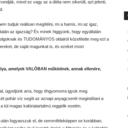
ják, mivel ez vagy az a diéta nem sikerült, azt jelenti,
d.
em tudjuk reálisan megítélni, mi a hamis, mi az igaz,
talán az igazság? És minek higgyünk, hogy egyáltalán
 dolgoknak és TUDOMÁNYOS oldalról közelítette meg ezt a
reket, de saját magunkat is, és ezeket most
abálya, amelyek VALÓBAN működnek, annak ellenére,
val, ügyeljünk arra, hogy éhgyomorra igyuk meg.
ét pohár víz segíti az aznapi anyagcserét megindítani a
 túl magas kalóriatartalmú reggelik esetén.
sa után fogyasszuk el, de semmiféleképpen se korábban,