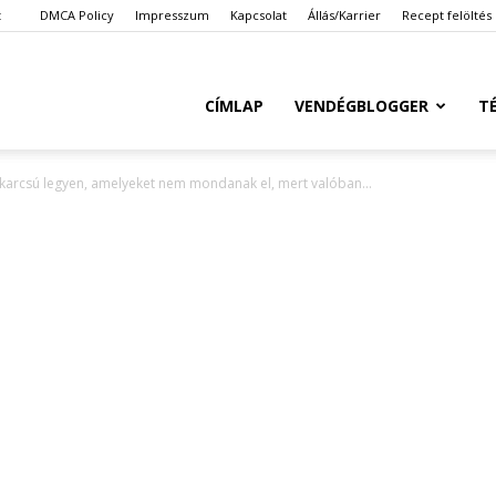
t
DMCA Policy
Impresszum
Kapcsolat
Állás/Karrier
Recept felöltés
Ketkes.com
CÍMLAP
VENDÉGBLOGGER
T
 karcsú legyen, amelyeket nem mondanak el, mert valóban...