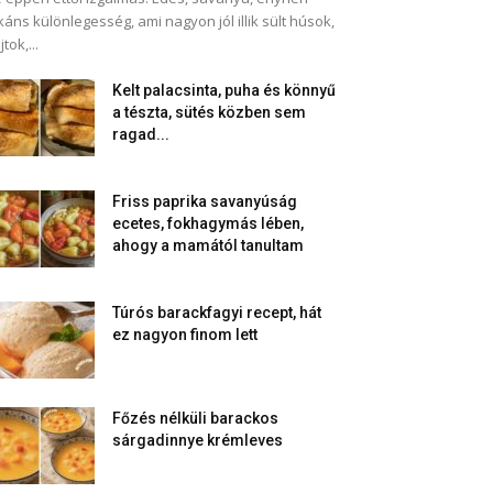
káns különlegesség, ami nagyon jól illik sült húsok,
jtok,...
Kelt palacsinta, puha és könnyű
a tészta, sütés közben sem
ragad...
Friss paprika savanyúság
ecetes, fokhagymás lében,
ahogy a mamától tanultam
Túrós barackfagyi recept, hát
ez nagyon finom lett
Főzés nélküli barackos
sárgadinnye krémleves