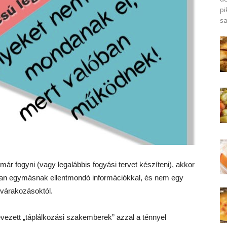
pi
sa
ár fogyni (vagy legalábbis fogyási tervet készíteni), akkor
e van egymásnak ellentmondó információkkal, és nem egy
várakozásoktól.
vezett „táplálkozási szakemberek” azzal a ténnyel