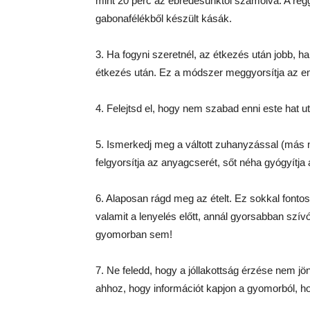
mint 20 perc az ébredésünktől számolva. A reggel
gabonafélékből készült kásák.
3. Ha fogyni szeretnél, az étkezés után jobb, h
étkezés után. Ez a módszer meggyorsítja az e
4. Felejtsd el, hogy nem szabad enni este hat utá
5. Ismerkedj meg a váltott zuhanyzással (más n
felgyorsítja az anyagcserét, sőt néha gyógyítja a
6. Alaposan rágd meg az ételt. Ez sokkal fonto
valamit a lenyelés előtt, annál gyorsabban szívó
gyomorban sem!
7. Ne feledd, hogy a jóllakottság érzése nem j
ahhoz, hogy információt kapjon a gyomorból, h