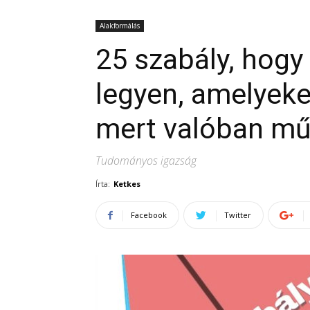
Alakformálás
25 szabály, hogy
legyen, amelyek
mert valóban m
Tudományos igazság
Írta:
Ketkes
Facebook
Twitter