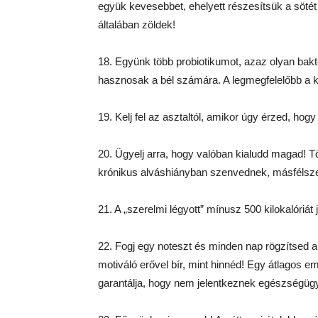
együk kevesebbet, ehelyett részesítsük a sötét 
általában zöldek!
18. Együnk több probiotikumot, azaz olyan bakt
hasznosak a bél számára. A legmegfelelőbb a ke
19. Kelj fel az asztaltól, amikor úgy érzed, ho
20. Ügyelj arra, hogy valóban kialudd magad! T
krónikus alváshiányban szenvednek, másfélsze
21. A „szerelmi légyott” mínusz 500 kilokalóriát 
22. Fogj egy noteszt és minden nap rögzítsed 
motiváló erővel bír, mint hinnéd! Egy átlagos 
garantálja, hogy nem jelentkeznek egészségüg