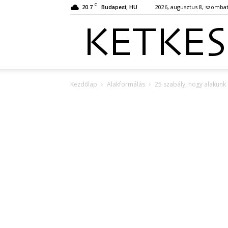
C
20.7
2026, augusztus 8, szomba
Budapest, HU
Kezdőlap
Alakformálás
25 szabály, hogy alakunk