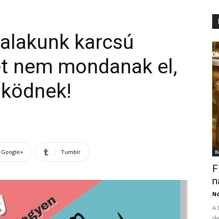
 alakunk karcsú
et nem mondanak el,
űködnek!
Google+
Tumblr
K
F
n
N
A 
de