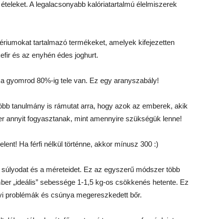
ételeket. A legalacsonyabb kalóriatartalmú élelmiszerek
ériumokat tartalmazó termékeket, amelyek kifejezetten
fir és az enyhén édes joghurt.
gy a gyomrod 80%-ig tele van. Ez egy aranyszabály!
öbb tanulmány is rámutat arra, hogy azok az emberek, akik
r annyit fogyasztanak, mint amennyire szükségük lenne!
jelent! Ha férfi nélkül történne, akkor mínusz 300 :)
a súlyodat és a méreteidet. Ez az egyszerű módszer több
ember „ideális” sebessége 1-1,5 kg-os csökkenés hetente. Ez
yi problémák és csúnya megereszkedett bőr.