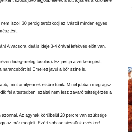
iként szóba jövő legjobb ételek a főtt tojás és a különféle
a nem iszol. 30 percig tartózkodj az ivástól minden egyes
mésztést.
n! A vacsora ideális ideje 3-4 órával lefekvés előtt van.
éven hideg-meleg tusolás). Ez javítja a vérkeringést,
 narancsbőrt is! Emellett javul a bőr színe is.
sabb, mint amilyennek elsőre tűnik. Minél jobban megrágsz
dik fel a testedben, ezáltal nem lesz zavaró teltségérzés a
ön azonnal. Az agynak körülbelül 20 percre van szüksége
ogy az már megtelt. Ezért sohase siessünk evéskor!