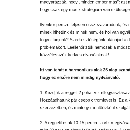
magyarázzák, hogy „minden ember más”: azt mond
hogy csak egy másik stratégiára van szüksége
Ilyenkor persze teljesen összezavarodunk, és n
minek hihetünk és minek nem, és hol van egyál
fogyni tudjunk? Szerkesztőségünk utánajárt a
problémakört. Leellenőriztük nemcsak a módsze
közzétesszük kedves olvasóinknak!
Itt van tehát a harmonikus alak 25 alap sz
hogy ez elsőre nem mindig nyilvánvaló.
1. Kezdjük a reggelt 2 pohár víz elfogyasztásá
Hozzáadhatunk pár csepp citromlevet is. Ez a k
szervezetben, és mintegy mentőövként szolgál a
2. A reggelit csak 10-15 perccel a víz megivá