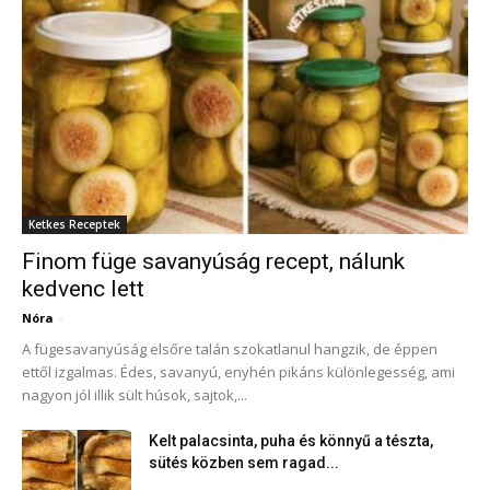
Ketkes Receptek
Finom füge savanyúság recept, nálunk
kedvenc lett
Nóra
-
A fügesavanyúság elsőre talán szokatlanul hangzik, de éppen
ettől izgalmas. Édes, savanyú, enyhén pikáns különlegesség, ami
nagyon jól illik sült húsok, sajtok,...
Kelt palacsinta, puha és könnyű a tészta,
sütés közben sem ragad...