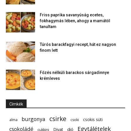
Friss paprika savanyúság ecetes,
fokhagymás lében, ahogy a mamától
tanultam
Túrós barackfagyi recept, hát ez nagyon
finom lett
Főzés nélküli barackos sárgadinnye
krémleves
Címkék
csirke
burgonya
csokis süti
alma
csoki
Egytálételek
csokoládé
dió
Divat
cukkini