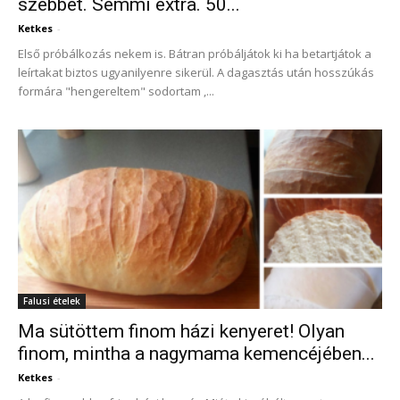
szebbet. Semmi extra. 50...
Ketkes
-
Első próbálkozás nekem is. Bátran próbáljátok ki ha betartjátok a
leírtakat biztos ugyanilyenre sikerül. A dagasztás után hosszúkás
formára "hengereltem" sodortam ,...
Falusi ételek
Ma sütöttem finom házi kenyeret! Olyan
finom, mintha a nagymama kemencéjében...
Ketkes
-