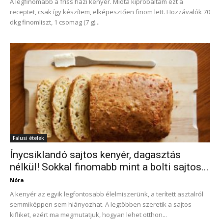
A legfinomabb a friss házi kenyér. Mióta kipróbáltam ezt a
receptet, csak így készítem, elképesztően finom lett. Hozzávalók 70
dkg finomliszt, 1 csomag (7 g)...
Falusi ételek
Ínycsiklandó sajtos kenyér, dagasztás
nélkül! Sokkal finomabb mint a bolti sajtos...
Nóra
-
A kenyér az egyik legfontosabb élelmiszerünk, a terített asztalról
semmiképpen sem hiányozhat. A legtöbben szeretik a sajtos
kifliket, ezért ma megmutatjuk, hogyan lehet otthon...