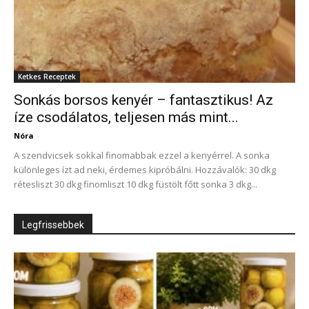
Ketkes Receptek
Sonkás borsos kenyér – fantasztikus! Az
íze csodálatos, teljesen más mint...
Nóra
-
A szendvicsek sokkal finomabbak ezzel a kenyérrel. A sonka
különleges ízt ad neki, érdemes kipróbálni. Hozzávalók: 30 dkg
rétesliszt 30 dkg finomliszt 10 dkg füstölt főtt sonka 3 dkg...
Legfrissebbek