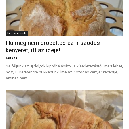
Falusi ételek
Ha még nem próbáltad az ír szódás
kenyeret, itt az ideje!
Ketkes
-
Ne féljünk az új dolgok kipróbálásától, a kísérletezéstől, mert lehet,
hogy új kedvencre bukkanunk! Íme az ír szódás kenyér receptje,
amihez nem...