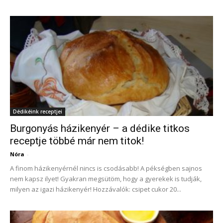
Dédikéink receptjei
Burgonyás házikenyér – a dédike titkos
receptje többé már nem titok!
Nóra
-
A finom házikenyérnél nincs is csodásabb! A pékségben sajnos
nem kapsz ilyet! Gyakran megsütöm, hogy a gyerekek is tudják,
milyen az igazi házikenyér! Hozzávalók: csipet cukor 20...