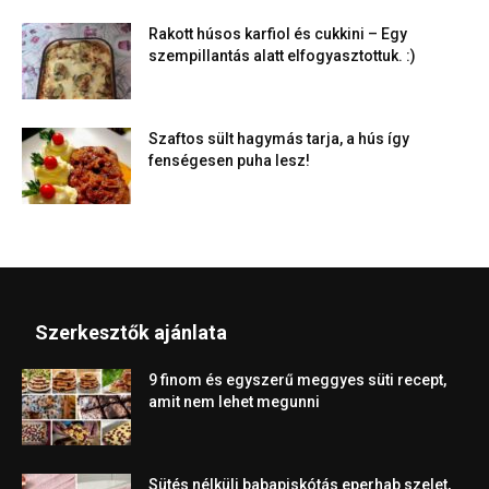
Rakott húsos karfiol és cukkini – Egy
szempillantás alatt elfogyasztottuk. :)
Szaftos sült hagymás tarja, a hús így
fenségesen puha lesz!
Szerkesztők ajánlata
9 finom és egyszerű meggyes süti recept,
amit nem lehet megunni
Sütés nélküli babapiskótás eperhab szelet,