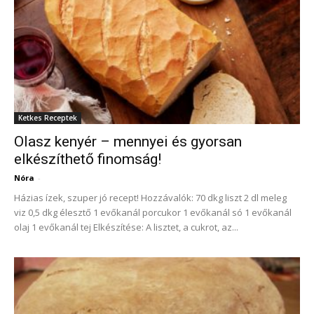
Ketkes Receptek
Olasz kenyér – mennyei és gyorsan
elkészíthető finomság!
Nóra
-
Házias ízek, szuper jó recept! Hozzávalók: 70 dkg liszt 2 dl meleg
viz 0,5 dkg élesztő 1 evőkanál porcukor 1 evőkanál só 1 evőkanál
olaj 1 evőkanál tej Elkészítése: A lisztet, a cukrot, az...