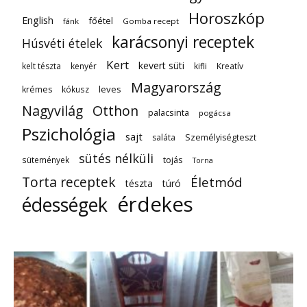
Horoszkóp
English
főétel
fánk
Gomba recept
karácsonyi receptek
Húsvéti ételek
Kert
kevert süti
kelt tészta
kenyér
kifli
Kreatív
Magyarország
leves
krémes
kókusz
Nagyvilág
Otthon
palacsinta
pogácsa
Pszichológia
sajt
saláta
Személyiségteszt
sütés nélküli
tojás
sütemények
Torna
Torta receptek
Életmód
tészta
túró
érdekes
édességek