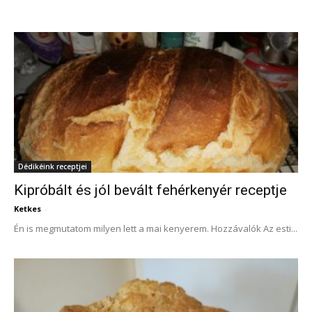
Dédikéink receptjei
Kipróbált és jól bevált fehérkenyér receptje
Ketkes
-
Én is megmutatom milyen lett a mai kenyerem. Hozzávalók Az esti...