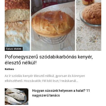
Falusi ételek
Pofonegyszerű szódabikarbónás kenyér,
élesztő nélkül!
Ketkes
-
Az ír szódás kenyér élesztő nélkül, gyorsan és könnyen
elkészíthető. Hozzávalók: Fél kiló liszt,1 teáskanál...
Hogyan süssünk helyesen a halat? 11
nagyszerű tanács