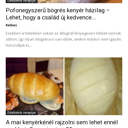
Dédikéink receptjei
Pofonegyszerű bögrés kenyér házilag –
Lehet, hogy a család új kedvence...
Ketkes
-
Ezekben a hetekben sokan az átlagnál lényegesen többet vannak
otthon, így olyan dolgokra is van időnk, amikre máskor nem igazán.
Használjuk ki,...
Dédikéink receptjei
A mai kenyérkénél rajzolni sem lehet ennél