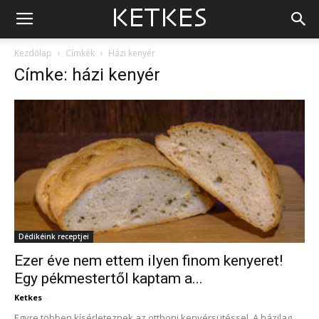
Kezdőlap
Címkék
Házi kenyér
Címke: házi kenyér
Dédikéink receptjei
Ezer éve nem ettem ilyen finom kenyeret!
Egy pékmestertől kaptam a...
Ketkes
-
Egyre többen kísérleteznek az otthoni kenyérsütéssel. A házilag