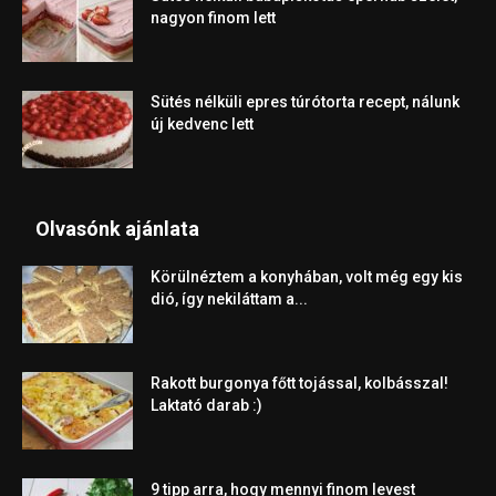
nagyon finom lett
Sütés nélküli epres túrótorta recept, nálunk
új kedvenc lett
Olvasónk ajánlata
Körülnéztem a konyhában, volt még egy kis
dió, így nekiláttam a...
Rakott burgonya főtt tojással, kolbásszal!
Laktató darab :)
9 tipp arra, hogy mennyi finom levest