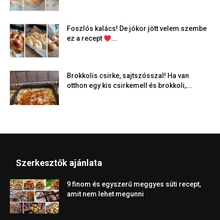
Foszlós kalács! De jókor jött velem szembe
ez a recept
...
Brokkolis csirke, sajtszósszal! Ha van
otthon egy kis csirkemell és brokkoli,...
Szerkesztők ajánlata
9 finom és egyszerű meggyes süti recept,
amit nem lehet megunni