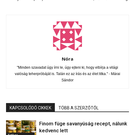
Nóra
"Minden szavadat úgy írni le, úgy ejteni ki, hogy elbírja a világi
valóság teherpróbáját is. Talán ez az írás és az élet titka." - Márai
Sándor
KAPCSOLÓDÓ CIKKEK
TÖBB A SZERZŐTŐL
Finom füge savanyúság recept, nálunk
kedvenc lett