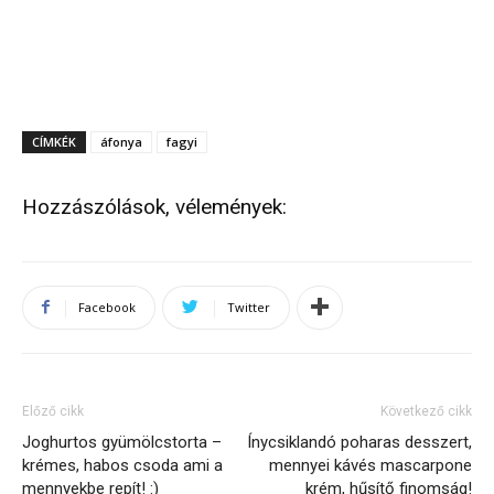
CÍMKÉK
áfonya
fagyi
Hozzászólások, vélemények:
Facebook
Twitter
Előző cikk
Következő cikk
Joghurtos gyümölcstorta –
Ínycsiklandó poharas desszert,
krémes, habos csoda ami a
mennyei kávés mascarpone
mennyekbe repít! :)
krém, hűsítő finomság!