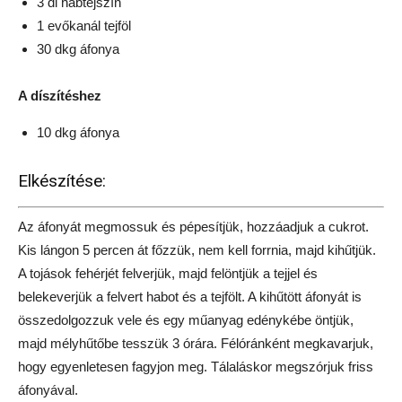
3 dl habtejszín
1 evőkanál tejföl
30 dkg áfonya
A díszítéshez
10 dkg áfonya
Elkészítése:
Az áfonyát megmossuk és pépesítjük, hozzáadjuk a cukrot.
Kis lángon 5 percen át főzzük, nem kell forrnia, majd kihűtjük.
A tojások fehérjét felverjük, majd felöntjük a tejjel és
belekeverjük a felvert habot és a tejfölt. A kihűtött áfonyát is
összedolgozzuk vele és egy műanyag edénykébe öntjük,
majd mélyhűtőbe tesszük 3 órára. Félóránként megkavarjuk,
hogy egyenletesen fagyjon meg. Tálaláskor megszórjuk friss
áfonyával.