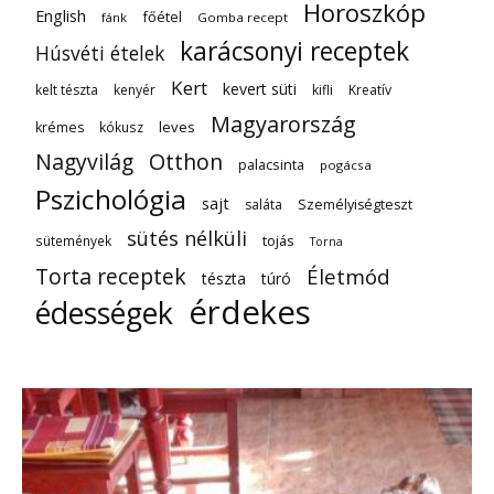
Horoszkóp
English
főétel
fánk
Gomba recept
karácsonyi receptek
Húsvéti ételek
Kert
kevert süti
kelt tészta
kenyér
kifli
Kreatív
Magyarország
leves
krémes
kókusz
Nagyvilág
Otthon
palacsinta
pogácsa
Pszichológia
sajt
saláta
Személyiségteszt
sütés nélküli
tojás
sütemények
Torna
Torta receptek
Életmód
tészta
túró
érdekes
édességek