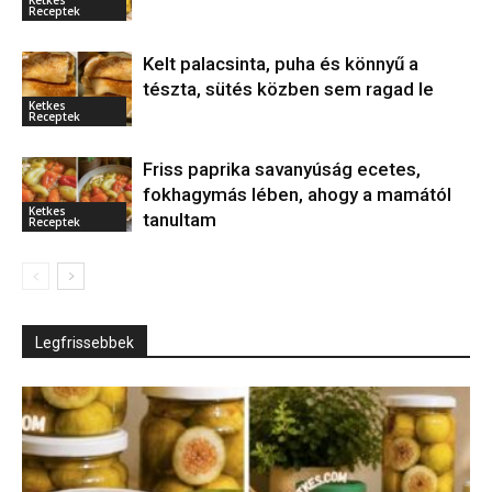
Ketkes
Receptek
Kelt palacsinta, puha és könnyű a
tészta, sütés közben sem ragad le
Ketkes
Receptek
Friss paprika savanyúság ecetes,
fokhagymás lében, ahogy a mamától
Ketkes
tanultam
Receptek
Legfrissebbek