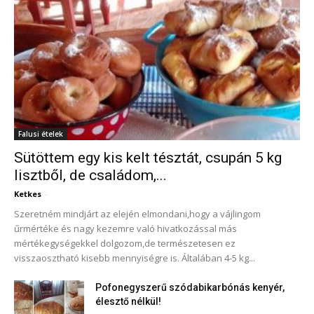
Falusi ételek
Sütöttem egy kis kelt tésztát, csupán 5 kg
lisztből, de családom,...
Ketkes
-
Szeretném mindjárt az elején elmondani,hogy a vájlingom
űrmértéke és nagy kezemre való hivatkozással más
mértékegységekkel dolgozom,de természetesen ez
visszaosztható kisebb mennyiségre is. Általában 4-5 kg...
Pofonegyszerű szódabikarbónás kenyér,
élesztő nélkül!