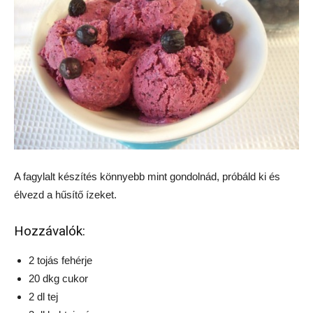
A fagylalt készítés könnyebb mint gondolnád, próbáld ki és
élvezd a hűsítő ízeket.
Hozzávalók:
2 tojás fehérje
20 dkg cukor
2 dl tej