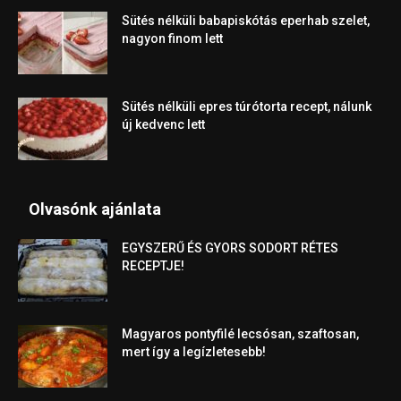
Sütés nélküli babapiskótás eperhab szelet,
nagyon finom lett
Sütés nélküli epres túrótorta recept, nálunk
új kedvenc lett
Olvasónk ajánlata
EGYSZERŰ ÉS GYORS SODORT RÉTES
RECEPTJE!
Magyaros pontyfilé lecsósan, szaftosan,
mert így a legízletesebb!