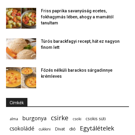
Friss paprika savanyúság ecetes,
fokhagymás lében, ahogy a mamától
tanultam
Túrós barackfagyi recept, hát ez nagyon
finom lett
Főzés nélküli barackos sárgadinnye
krémleves
Címkék
csirke
burgonya
csokis süti
alma
csoki
Egytálételek
csokoládé
dió
Divat
cukkini