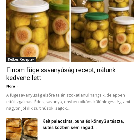
Ketkes Receptek
Finom füge savanyúság recept, nálunk
kedvenc lett
Nóra
-
A fügesavanyúság elsőre talán szokatlanul hangzik, de éppen
ettől izgalmas. Édes, savanyú, enyhén pikáns különlegesség, ami
nagyon jól illik sült húsok, sajtok,...
Kelt palacsinta, puha és könnyű a tészta,
sütés közben sem ragad...