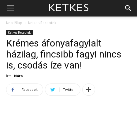
Kezdőlap
Ketkes Receptek
Ketkes Receptek
Krémes áfonyafagylalt
házilag, fincsibb fagyi nincs
is, csodás íze van!
Írta:
Nóra
Facebook
Twitter