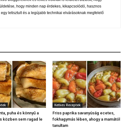
s küldetése, hogy minden nap érdekes, kikapcsolódó, hasznos
 egy letisztult és a legújabb technikai elvárásoknak megfelelő
ptek
Ketkes Receptek
nta, puha és könnyű a
Friss paprika savanyúság ecetes,
és közben sem ragad le
fokhagymás lében, ahogy a mamától
tanultam