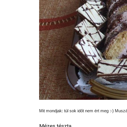
Mit mondjak: túl sok időt nem ért meg :-) Muszáj
Mézes tészta