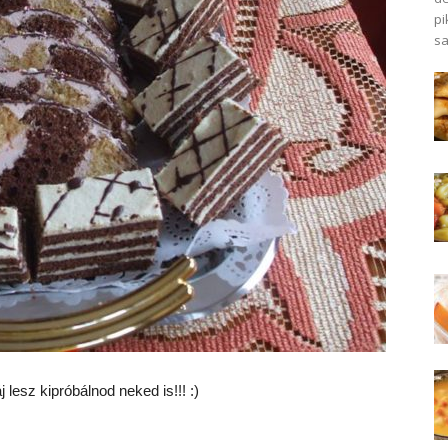
pi
sa
 lesz kipróbálnod neked is!!! :)