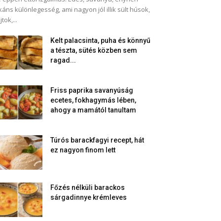
káns különlegesség, ami nagyon jól illik sült húsok,
jtok,...
Kelt palacsinta, puha és könnyű
a tészta, sütés közben sem
ragad...
Friss paprika savanyúság
ecetes, fokhagymás lében,
ahogy a mamától tanultam
Túrós barackfagyi recept, hát
ez nagyon finom lett
Főzés nélküli barackos
sárgadinnye krémleves