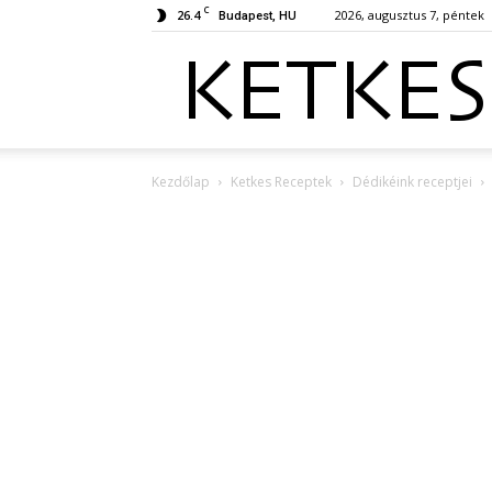
C
26.4
2026, augusztus 7, péntek
Budapest, HU
Kezdőlap
Ketkes Receptek
Dédikéink receptjei