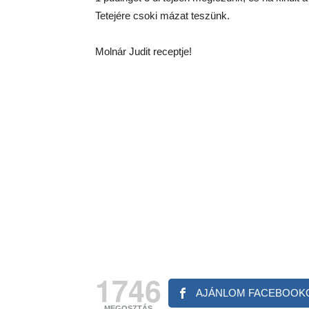
Tetejére csoki mázat teszünk.
Molnár Judit receptje!
1746
AJÁNLOM FACEBOOK
MEGOSZTÁS