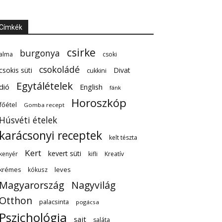
Címkék
csirke
burgonya
alma
csoki
csokoládé
csokis süti
Divat
cukkini
Egytálételek
dió
English
fánk
Horoszkóp
főétel
Gomba recept
Húsvéti ételek
karácsonyi receptek
kelt tészta
Kert
kevert süti
kenyér
kifli
Kreatív
leves
krémes
kókusz
Magyarország
Nagyvilág
Otthon
palacsinta
pogácsa
Pszichológia
sajt
saláta