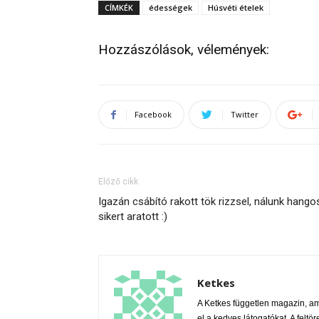
CÍMKÉK
édességek
Húsvéti ételek
Hozzászólások, vélemények:
Facebook
Twitter
Előző cikk
Igazán csábító rakott tök rizzsel, nálunk hango
sikert aratott :)
Ketkes
A Ketkes független magazin, a
el a kedves látogatókat. A feltör