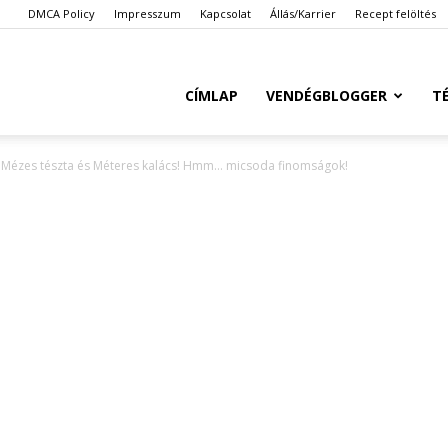
DMCA Policy
Impresszum
Kapcsolat
Állás/Karrier
Recept felöltés
Ketkes.com
CÍMLAP
VENDÉGBLOGGER
T
Mézes tészta és Méteres kalács! Hmm… micsoda finomságok!