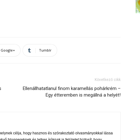
Google+
Tumblr
Következő cikk
s
Ellenállhatatlanul finom karamellás pohárkrém –
Egy étteremben is megállná a helyét!
melynek célja, hogy hasznos és szórakoztató olvasmányokkal lássa
ekvő bloggereknek és lelkes íróknak is felületet biztosít, hogy