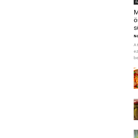
F
M
ö
s
N
A 
ez
be