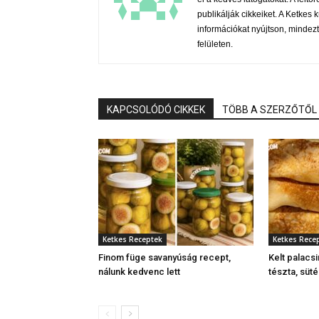
publikálják cikkeiket. A Ketke
információkat nyújtson, mindezt
felületen.
KAPCSOLÓDÓ CIKKEK
TÖBB A SZERZŐTŐL
Ketkes Receptek
Ketkes Rece
Finom füge savanyúság recept,
Kelt palacsi
nálunk kedvenc lett
tészta, süt