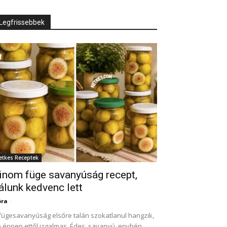
Legfrissebbek
etkes Receptek
inom füge savanyúság recept,
álunk kedvenc lett
óra
-
fügesavanyúság elsőre talán szokatlanul hangzik,
 éppen ettől izgalmas. Édes, savanyú, enyhén