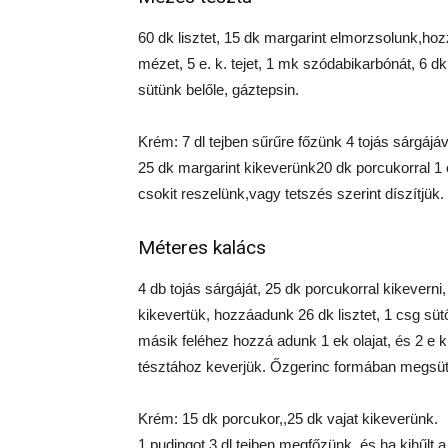
60 dk lisztet, 15 dk margarint elmorzsolunk,hoz
mézet, 5 e. k. tejet, 1 mk szódabikarbónát, 6 dk 
sütünk belőle, gáztepsin.
Krém: 7 dl tejben sűrűre főzünk 4 tojás sárgájáva
25 dk margarint kikeverünk20 dk porcukorral 1 c
csokit reszelünk,vagy tetszés szerint díszítjük.
Méteres kalács
4 db tojás sárgáját, 25 dk porcukorral kikeverni
kikevertük, hozzáadunk 26 dk lisztet, 1 csg sütő
másik feléhez hozzá adunk 1 ek olajat, és 2 e k k
tésztához keverjük. Őzgerinc formában megsüt
Krém: 15 dk porcukor,,25 dk vajat kikeverünk.
1 pudingot 3 dl tejben megfőzünk, és ha kihűlt a