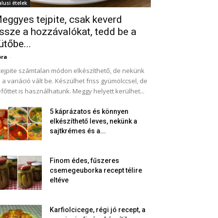
alusi ételek
eggyes tejpite, csak keverd
ssze a hozzávalókat, tedd be a
ütőbe...
óra
-
tejpite számtalan módon elkészíthető, de nekünk
 a variáció vált be. Készülhet friss gyümölccsel, de
főttet is használhatunk. Meggy helyett kerülhet...
5 káprázatos és könnyen
elkészíthető leves, nekünk a
sajtkrémes és a...
Finom édes, fűszeres
csemegeuborka recept télire
eltéve
Karfiolcicege, régi jó recept, a