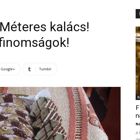
Méteres kalács!
finomságok!
Google+
Tumblr
K
F
n
N
A 
de