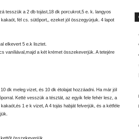
zá tesszük a 2 db tojást,18 dk porcukrot,5 e. k. langyos
kakaót, fél cs. sütőport,, ezeket jól összegyúrjuk. 4 lapot
l elkevert 5 e.k lisztet.
s vaníliával,majd a két krémet összekeverjük. A tetejére
, 10 dk meleg vizet, és 10 dk étolajat hozzáadni. Ha már jól
porral. Ketté vesszük a tésztát, az egyik fele fehér lesz, a
akaót,és 1 e k vizet, A 4 tojás habját felverjük, és a kétféle
jük.
 kettőt összekeverjük.