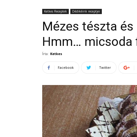
Ketkes Receptek
Dédikéink receptjei
Mézes tészta és 
Hmm… micsoda 
Írta:
Ketkes
Facebook
Twitter