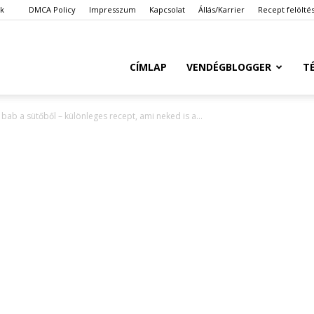
ök
DMCA Policy
Impresszum
Kapcsolat
Állás/Karrier
Recept felölté
Ketkes.com
CÍMLAP
VENDÉGBLOGGER
T
ab a sütőből – különleges recept, ami neked is a...