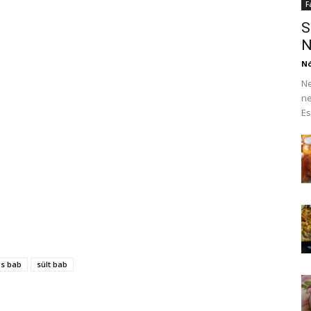
F
S
N
N
Ne
ne
Es
s bab
sült bab