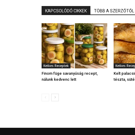
KAPCSOLÓDÓ CIKKEK
TÖBB A SZERZŐTŐL
Ketkes Receptek
Ketkes Rece
Finom füge savanyúság recept,
Kelt palacsi
nálunk kedvenc lett
tészta, süt