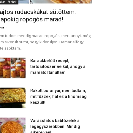
alusi ételek
ajtos rudacskákat sütöttem.
apokig ropogós marad!
óra
-
m tudom meddig marad ropogós, mert annyit még
m sikerült sütni, hogy kiderüljön. Hamar elfogy …..
te szoktam...
Barackbefőtt recept,
tartósítószer nélkül, ahogy a
mamától tanultam
Rakott bolonyai, nem tudtam,
mit főzzek, hát ez a finomság
készült!
Varázslatos babfőzelék a
legegyszerűbben! Mindig
sikere van!