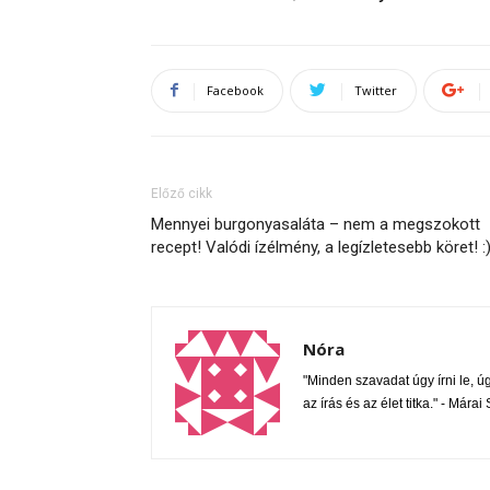
Facebook
Twitter
Előző cikk
Mennyei burgonyasaláta – nem a megszokott
recept! Valódi ízélmény, a legízletesebb köret! :
Nóra
"Minden szavadat úgy írni le, úgy
az írás és az élet titka." - Mára