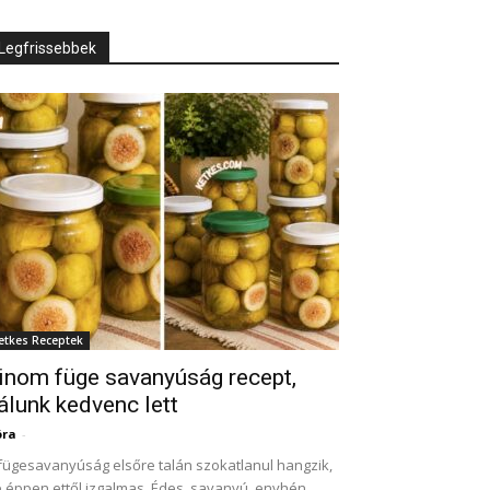
Legfrissebbek
etkes Receptek
inom füge savanyúság recept,
álunk kedvenc lett
óra
-
fügesavanyúság elsőre talán szokatlanul hangzik,
 éppen ettől izgalmas. Édes, savanyú, enyhén