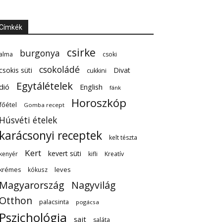
Címkék
csirke
burgonya
alma
csoki
csokoládé
csokis süti
Divat
cukkini
Egytálételek
dió
English
fánk
Horoszkóp
főétel
Gomba recept
Húsvéti ételek
karácsonyi receptek
kelt tészta
Kert
kevert süti
kenyér
kifli
Kreatív
leves
krémes
kókusz
Magyarország
Nagyvilág
Otthon
palacsinta
pogácsa
Pszichológia
sajt
saláta