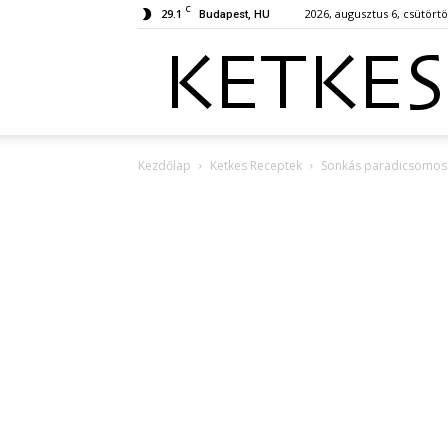
C
29.1
2026, augusztus 6, csütört
Budapest, HU
Kezdőlap
Ketkes Receptek
Sonkás paradicsomos b