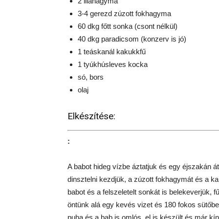
2 lilahagyma
3-4 gerezd zúzott fokhagyma
60 dkg főtt sonka (csont nélkül)
40 dkg paradicsom (konzerv is jó)
1 teáskanál kakukkfű
1 tyúkhúsleves kocka
só, bors
olaj
Elkészítése:
:
A babot hideg vízbe áztatjuk és egy éjszakán át
dinsztelni kezdjük, a zúzott fokhagymát és a ka
babot és a felszeletelt sonkát is belekeverjük, 
öntünk alá egy kevés vizet és 180 fokos sütőbe
puha és a bab is omlós, el is készült és már kíná