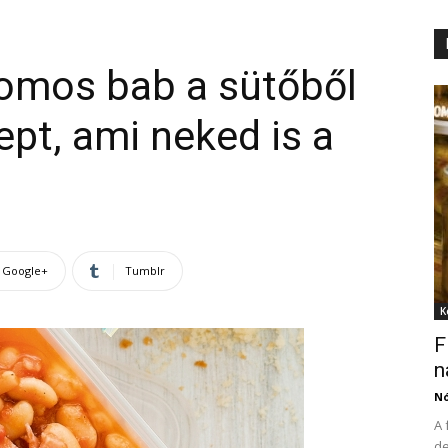
omos bab a sütőből
ept, ami neked is a
Google+
Tumblr
K
F
n
N
A 
de