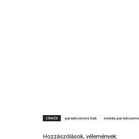
CÍMKÉK
paradicsomos bab
sonkás paradicsomo
Hozzászólások, vélemények: