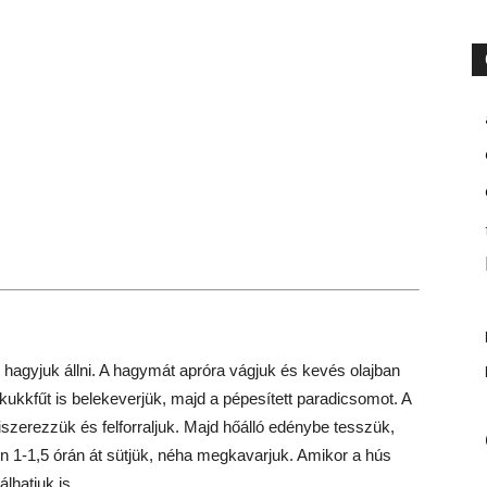
 hagyjuk állni. A hagymát apróra vágjuk és kevés olajban
kukkfűt is belekeverjük, majd a pépesített paradicsomot. A
fűszerezzük és felforraljuk. Majd hőálló edénybe tesszük,
n 1-1,5 órán át sütjük, néha megkavarjuk. Amikor a hús
lhatjuk is.