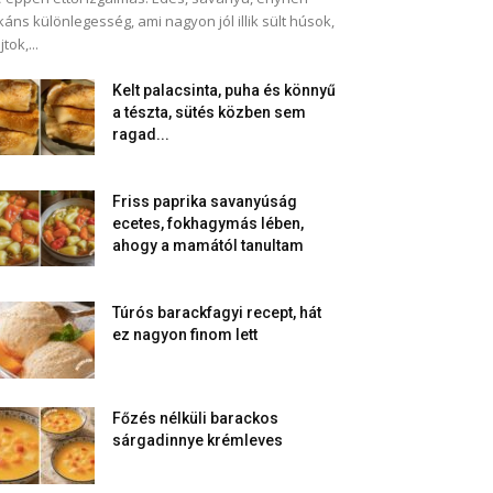
káns különlegesség, ami nagyon jól illik sült húsok,
jtok,...
Kelt palacsinta, puha és könnyű
a tészta, sütés közben sem
ragad...
Friss paprika savanyúság
ecetes, fokhagymás lében,
ahogy a mamától tanultam
Túrós barackfagyi recept, hát
ez nagyon finom lett
Főzés nélküli barackos
sárgadinnye krémleves