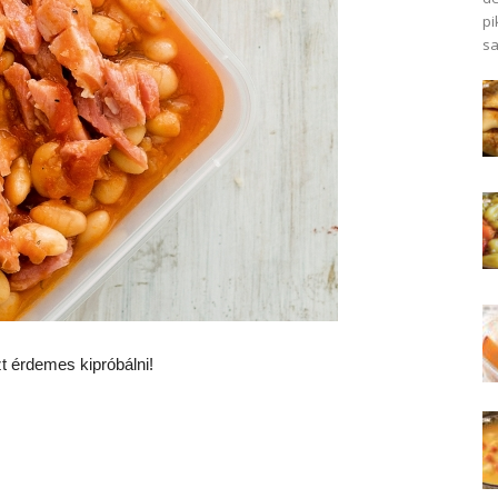
pi
sa
zt érdemes kipróbálni!