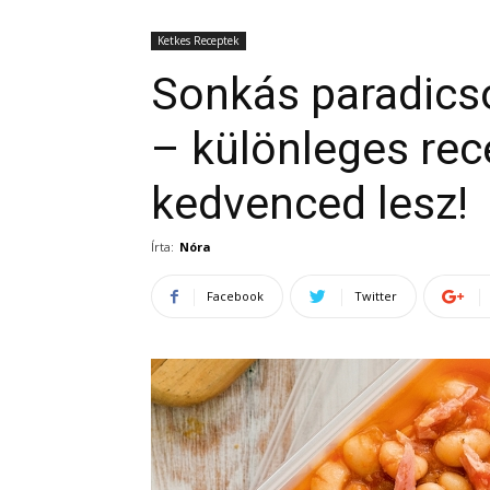
Ketkes Receptek
Sonkás paradics
– különleges rec
kedvenced lesz!
Írta:
Nóra
Facebook
Twitter