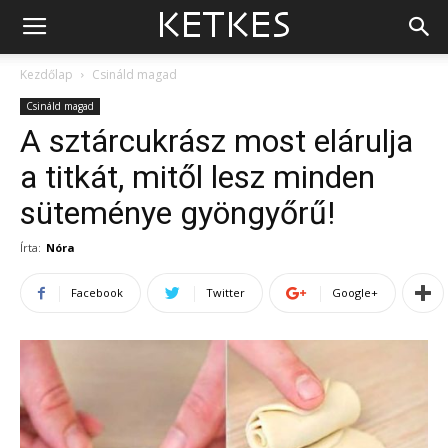
Kezdőlap
Csináld magad
Csináld magad
A sztárcukrász most elárulja
a titkát, mitől lesz minden
süteménye gyöngyőrű!
Írta:
Nóra
Facebook
Twitter
Google+