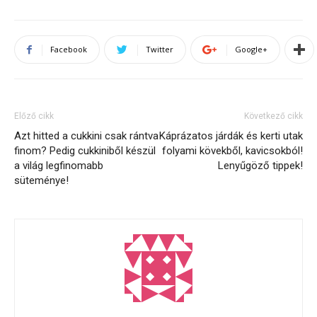
Facebook
Twitter
Google+
Előző cikk
Következő cikk
Azt hitted a cukkini csak rántva
Káprázatos járdák és kerti utak
finom? Pedig cukkiniből készül
folyami kövekből, kavicsokból!
a világ legfinomabb
Lenyűgöző tippek!
süteménye!