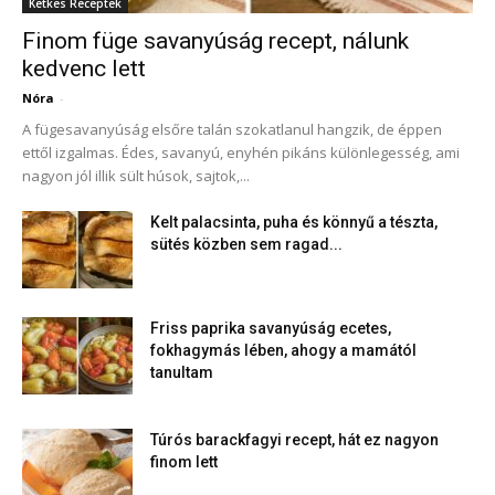
Ketkes Receptek
Finom füge savanyúság recept, nálunk
kedvenc lett
Nóra
-
A fügesavanyúság elsőre talán szokatlanul hangzik, de éppen
ettől izgalmas. Édes, savanyú, enyhén pikáns különlegesség, ami
nagyon jól illik sült húsok, sajtok,...
Kelt palacsinta, puha és könnyű a tészta,
sütés közben sem ragad...
Friss paprika savanyúság ecetes,
fokhagymás lében, ahogy a mamától
tanultam
Túrós barackfagyi recept, hát ez nagyon
finom lett