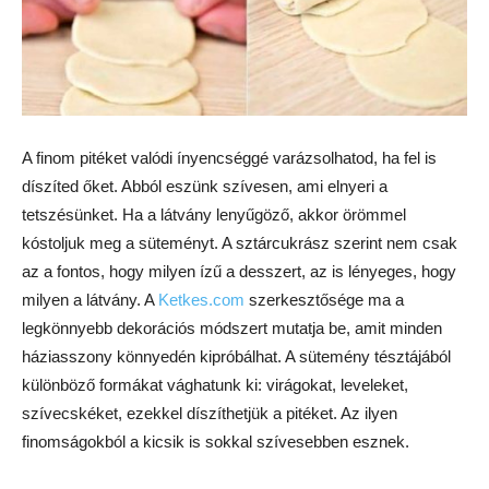
A finom pitéket valódi ínyencséggé varázsolhatod, ha fel is
díszíted őket. Abból eszünk szívesen, ami elnyeri a
tetszésünket. Ha a látvány lenyűgöző, akkor örömmel
kóstoljuk meg a süteményt. A sztárcukrász szerint nem csak
az a fontos, hogy milyen ízű a desszert, az is lényeges, hogy
milyen a látvány. A
Ketkes.com
szerkesztősége ma a
legkönnyebb dekorációs módszert mutatja be, amit minden
háziasszony könnyedén kipróbálhat. A sütemény tésztájából
különböző formákat vághatunk ki: virágokat, leveleket,
szívecskéket, ezekkel díszíthetjük a pitéket. Az ilyen
finomságokból a kicsik is sokkal szívesebben esznek.