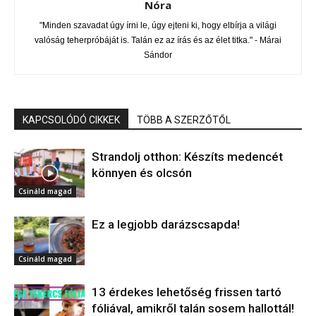
Nóra
"Minden szavadat úgy írni le, úgy ejteni ki, hogy elbírja a világi
valóság teherpróbáját is. Talán ez az írás és az élet titka." - Márai
Sándor
KAPCSOLÓDÓ CIKKEK
TÖBB A SZERZŐTŐL
Strandolj otthon: Készíts medencét
könnyen és olcsón
Csináld magad
Ez a legjobb darázscsapda!
Csináld magad
13 érdekes lehetőség frissen tartó
fóliával, amikről talán sosem hallottál!