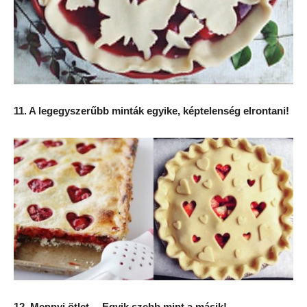
11. A legegyszerűbb minták egyike, képtelenség elrontani!
12. Mennyi ötlet… Egyik szebb mint a másik!