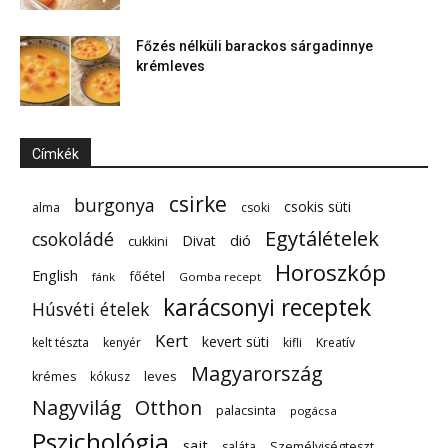
Főzés nélküli barackos sárgadinnye
krémleves
Címkék
csirke
burgonya
csokis süti
alma
csoki
Egytálételek
csokoládé
dió
Divat
cukkini
Horoszkóp
English
főétel
fánk
Gomba recept
karácsonyi receptek
Húsvéti ételek
Kert
kevert süti
kelt tészta
kenyér
kifli
Kreatív
Magyarország
leves
krémes
kókusz
Nagyvilág
Otthon
palacsinta
pogácsa
Pszichológia
sajt
saláta
Személyiségteszt