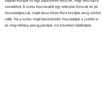
olajban kisütjük és egy papírtörlőre tesszük, hogy felszívja a
zsiradékot. A szósz hozzávalóit egy edénybe tesszük és jól
összedolgozzuk, majd lassú tűzön főzni kezdjük amíg sűrűvé
válik. Ha a szósz majd besűrűsödni, hozzáadjuk a csirkét is
és még néhány percig pároljuk, ezt követően tálalhatjuk.