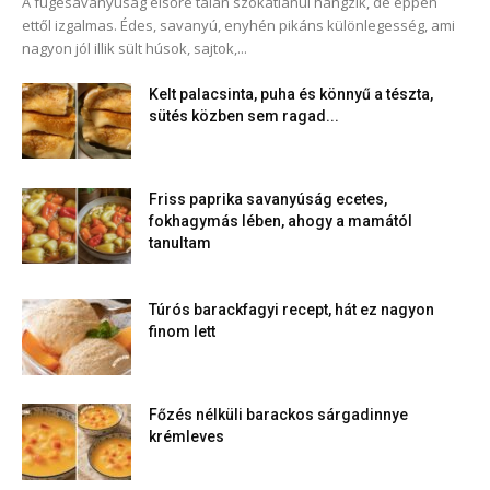
A fügesavanyúság elsőre talán szokatlanul hangzik, de éppen
ettől izgalmas. Édes, savanyú, enyhén pikáns különlegesség, ami
nagyon jól illik sült húsok, sajtok,...
Kelt palacsinta, puha és könnyű a tészta,
sütés közben sem ragad...
Friss paprika savanyúság ecetes,
fokhagymás lében, ahogy a mamától
tanultam
Túrós barackfagyi recept, hát ez nagyon
finom lett
Főzés nélküli barackos sárgadinnye
krémleves