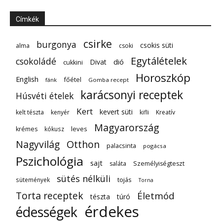
Címkék
csirke
burgonya
csokis süti
alma
csoki
Egytálételek
csokoládé
dió
Divat
cukkini
Horoszkóp
English
főétel
fánk
Gomba recept
karácsonyi receptek
Húsvéti ételek
Kert
kevert süti
kelt tészta
kenyér
kifli
Kreatív
Magyarország
leves
krémes
kókusz
Nagyvilág
Otthon
palacsinta
pogácsa
Pszichológia
sajt
saláta
Személyiségteszt
sütés nélküli
tojás
sütemények
Torna
Torta receptek
Életmód
tészta
túró
érdekes
édességek