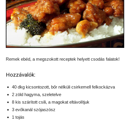
Remek ebéd, a megszokott receptek helyett csodás falatok!
Hozzávalók:
40 dkg kicsontozott, bőr nélküli csirkemell felkockázva
2 zöld hagyma, szeletelve
8 kis szárított csili, a magokat eltávolítjuk
3 evőkanál szójaszósz
1 tojás