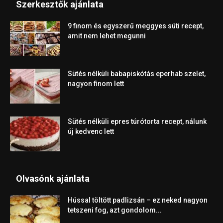
Szerkesztők ajánlata
9 finom és egyszerű meggyes süti recept,
amit nem lehet megunni
Sütés nélküli babapiskótás eperhab szelet,
nagyon finom lett
Sütés nélküli epres túrótorta recept, nálunk
új kedvenc lett
Olvasónk ajánlata
Hússal töltött padlizsán – ez neked nagyon
tetszeni fog, azt gondolom...