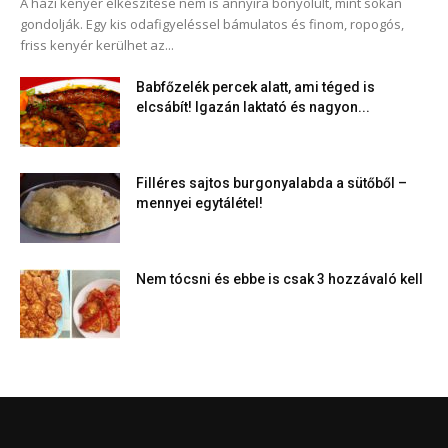
A házi kenyér elkészítése nem is annyira bonyolult, mint sokan
gondolják. Egy kis odafigyeléssel bámulatos és finom, ropogós,
friss kenyér kerülhet az...
Babfőzelék percek alatt, ami téged is
elcsábít! Igazán laktató és nagyon...
Filléres sajtos burgonyalabda a sütőből –
mennyei egytálétel!
Nem tócsni és ebbe is csak 3 hozzávaló kell