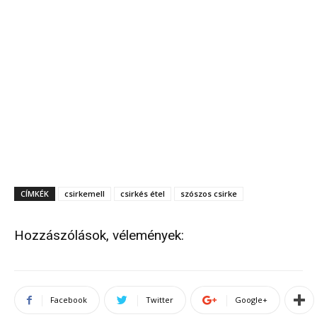
CÍMKÉK
csirkemell
csirkés étel
szószos csirke
Hozzászólások, vélemények:
Facebook
Twitter
Google+