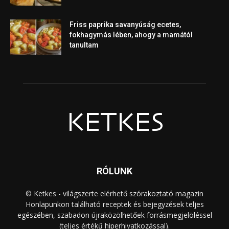
Friss paprika savanyúság ecetes,
fokhagymás lében, ahogy a mamától
tanultam
RÓLUNK
© Ketkes - világszerte elérhető szórakoztató magazin
Honlapunkon található receptek és bejegyzések teljes
egészében, szabadon újraközölhetőek forrásmegjelöléssel
(teljes értékű hiperhivatkozással).