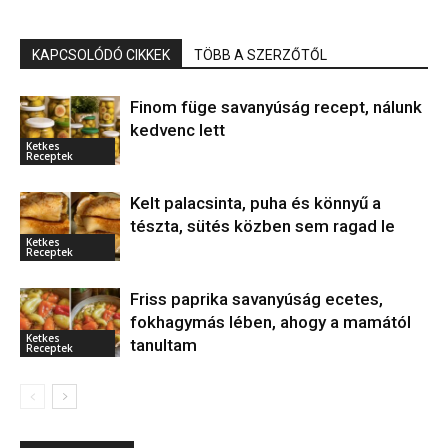
KAPCSOLÓDÓ CIKKEK
TÖBB A SZERZŐTŐL
Finom füge savanyúság recept, nálunk
kedvenc lett
Ketkes
Receptek
Kelt palacsinta, puha és könnyű a
tészta, sütés közben sem ragad le
Ketkes
Receptek
Friss paprika savanyúság ecetes,
fokhagymás lében, ahogy a mamától
Ketkes
tanultam
Receptek