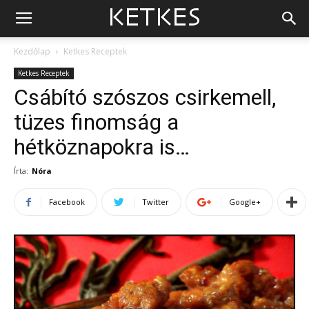
Kezdőlap
Ketkes Receptek
Ketkes Receptek
Csábító szószos csirkemell,
tüzes finomság a
hétköznapokra is…
Írta:
Nóra
Facebook
Twitter
Google+