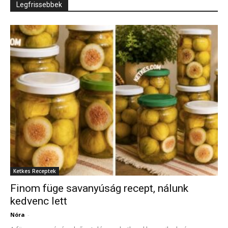
Legfrissebbek
Ketkes Receptek
Finom füge savanyúság recept, nálunk
kedvenc lett
Nóra
-