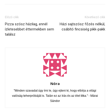
Előző cikk
Következő cikk
Pizza szósz házilag, ennél
Házi sajtszósz főzés nélkül,
ízletesebbet éttermekben sem
csábító fincsiség pikk-pakk
találsz
Nóra
"Minden szavadat úgy írni le, úgy ejteni ki, hogy elbírja a világi
valóság teherpróbáját is. Talán ez az írás és az élet titka." - Márai
Sándor