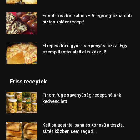
Fonott foszlós kalács – A legmegbízhatóbb,
biztos kalácsrecept!
Elképesztően gyors serpenyős pizza! Egy
szempillantás alatt el is készül!
Friss receptek
Finom füge savanyúság recept, nálunk
kedvenc lett
Kelt palacsinta, puha és könnyű a tészta,
sütés közben sem ragad...