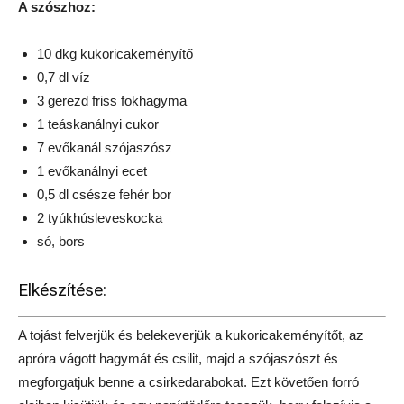
A szószhoz:
10 dkg kukoricakeményítő
0,7 dl víz
3 gerezd friss fokhagyma
1 teáskanálnyi cukor
7 evőkanál szójaszósz
1 evőkanálnyi ecet
0,5 dl csésze fehér bor
2 tyúkhúsleveskocka
só, bors
Elkészítése:
A tojást felverjük és belekeverjük a kukoricakeményítőt, az
apróra vágott hagymát és csilit, majd a szójaszószt és
megforgatjuk benne a csirkedarabokat. Ezt követően forró