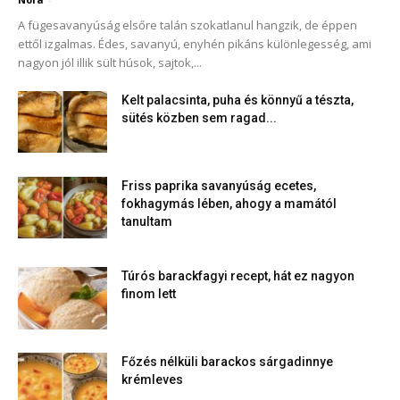
A fügesavanyúság elsőre talán szokatlanul hangzik, de éppen
ettől izgalmas. Édes, savanyú, enyhén pikáns különlegesség, ami
nagyon jól illik sült húsok, sajtok,...
Kelt palacsinta, puha és könnyű a tészta,
sütés közben sem ragad...
Friss paprika savanyúság ecetes,
fokhagymás lében, ahogy a mamától
tanultam
Túrós barackfagyi recept, hát ez nagyon
finom lett
Főzés nélküli barackos sárgadinnye
krémleves