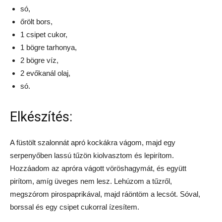
só,
őrölt bors,
1 csipet cukor,
1 bögre tarhonya,
2 bögre víz,
2 evőkanál olaj,
só.
Elkészítés:
A füstölt szalonnát apró kockákra vágom, majd egy
serpenyőben lassú tűzön kiolvasztom és lepirítom.
Hozzáadom az apróra vágott vöröshagymát, és együtt
pirítom, amíg üveges nem lesz. Lehúzom a tűzről,
megszórom pirospaprikával, majd ráöntöm a lecsót. Sóval,
borssal és egy csipet cukorral ízesítem.