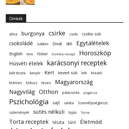
Címkék
csirke
burgonya
csokis süti
alma
csoki
Egytálételek
csokoládé
dió
Divat
cukkini
Horoszkóp
English
főétel
fánk
Gomba recept
karácsonyi receptek
Húsvéti ételek
Kert
kevert süti
kelt tészta
kenyér
kifli
Kreatív
Magyarország
leves
krémes
kókusz
Nagyvilág
Otthon
palacsinta
pogácsa
Pszichológia
sajt
saláta
Személyiségteszt
sütés nélküli
tojás
sütemények
Torna
Torta receptek
Életmód
tészta
túró