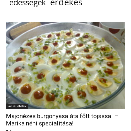
érdekes
édességek
Falusi ételek
Majonézes burgonyasaláta főtt tojással –
Marika néni specialitása!