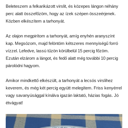
Beleteszem a felkarikázott virslit, és közepes lángon néhány
perc alatt összefőzöm, hogy az ízek szépen összeérjenek.
Közben elkészítem a tarhonyát.
Az olajon megpirítom a tarhonyát, amíg enyhén aranyszínt
kap. Megsózom, majd felöntöm kétszeres mennyiségű forró
vízzel. Lefedve, lassú tűzön körülbelül 15 percig főzöm.
Ezután elzárom a lángot, és fedő alatt még további 10 percig
párolódni hagyom.
Amikor mindkettő elkészült, a tarhonyát a lecsós virslihez
keverem, és még két percig együtt melegítem. Friss kenyérrel
vagy savanyúsággal kínálva igazán laktató, házias fogás. Jó
étvágyat!