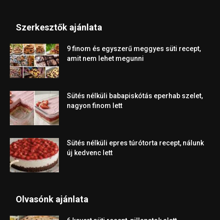
Szerkesztők ajánlata
9 finom és egyszerű meggyes süti recept,
amit nem lehet megunni
Sütés nélküli babapiskótás eperhab szelet,
nagyon finom lett
Sütés nélküli epres túrótorta recept, nálunk
új kedvenc lett
Olvasónk ajánlata