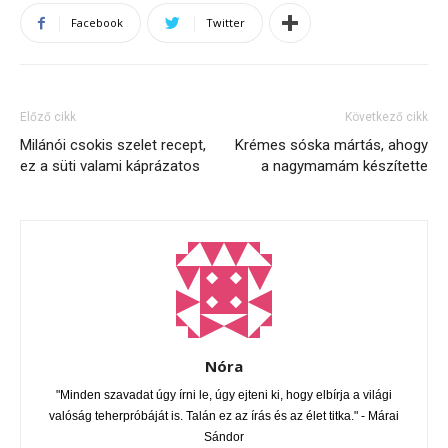
Facebook
Twitter
Előző cikk
Következő cikk
Milánói csokis szelet recept,
Krémes sóska mártás, ahogy
ez a süti valami káprázatos
a nagymamám készítette
Nóra
"Minden szavadat úgy írni le, úgy ejteni ki, hogy elbírja a világi
valóság teherpróbáját is. Talán ez az írás és az élet titka." - Márai
Sándor