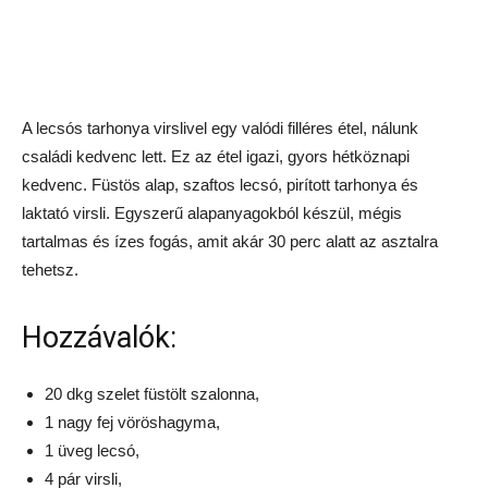
A lecsós tarhonya virslivel egy valódi filléres étel, nálunk
családi kedvenc lett. Ez az étel igazi, gyors hétköznapi
kedvenc. Füstös alap, szaftos lecsó, pirított tarhonya és
laktató virsli. Egyszerű alapanyagokból készül, mégis
tartalmas és ízes fogás, amit akár 30 perc alatt az asztalra
tehetsz.
Hozzávalók:
20 dkg szelet füstölt szalonna,
1 nagy fej vöröshagyma,
1 üveg lecsó,
4 pár virsli,