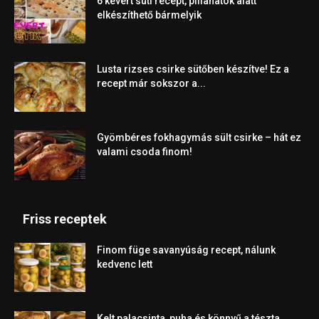
6 kevert süti recept, pillanatok alatt
elkészíthető bármelyik
Lusta rizses csirke sütőben készítve! Ez a
recept már sokszor a...
Gyömbéres fokhagymás sült csirke – hát ez
valami csoda finom!
Friss receptek
Finom füge savanyúság recept, nálunk
kedvenc lett
Kelt palacsinta, puha és könnyű a tészta,