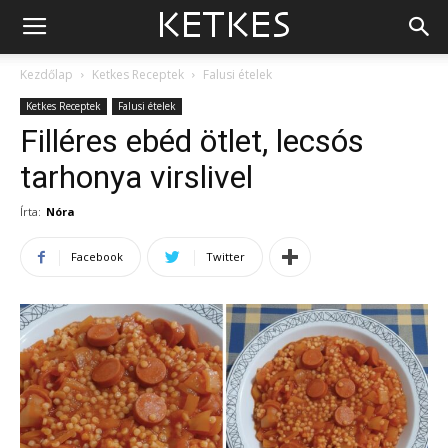
Kezdőlap
Ketkes Receptek
Falusi ételek
Ketkes Receptek
Falusi ételek
Filléres ebéd ötlet, lecsós
tarhonya virslivel
Írta:
Nóra
Facebook
Twitter