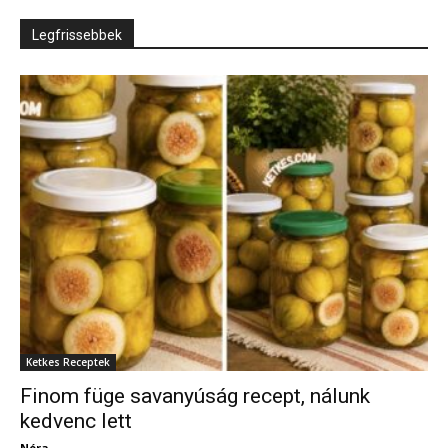
Legfrissebbek
Ketkes Receptek
Finom füge savanyúság recept, nálunk
kedvenc lett
Nóra
-