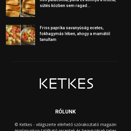
sütés közben sem ragad...
Friss paprika savanyúság ecetes,
fokhagymás lében, ahogy a mamától
tanultam
RÓLUNK
© Ketkes - világszerte elérhető szórakoztató magazin
Honlapunkon található receptek és bejegyzések teljes