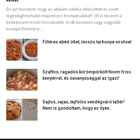
Ketkes
-
Én azt mondom, hogy az általam valaha elkészített és evett
legeslegfinomabb majonézes krumplisaláta!!! :) El is teszem a
kedvenceim közé! Hozzávalók 10 db közepes vagy nagyobb
krumpli 8 kemény...
Filléres ebéd ötlet, lecsós tarhonya virslivel
Szaftos, ragadós körömpörkölt finom friss
kenyérrel, és savanyúsággal az igazi!
Sajtos, vajas, tejfölös vendégváró tallér!
Nem is gondoltam, hogy ez ilyen...