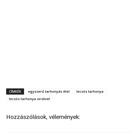
CÍMKÉK
egyszerű tarhonyás étel
lecsós tarhonya
lecsós tarhonya virslivel
Hozzászólások, vélemények: