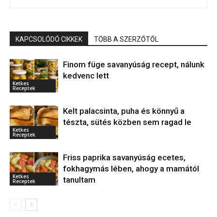
KAPCSOLÓDÓ CIKKEK
TÖBB A SZERZŐTŐL
Finom füge savanyúság recept, nálunk
kedvenc lett
Ketkes
Receptek
Kelt palacsinta, puha és könnyű a
tészta, sütés közben sem ragad le
Ketkes
Receptek
Friss paprika savanyúság ecetes,
fokhagymás lében, ahogy a mamától
Ketkes
tanultam
Receptek