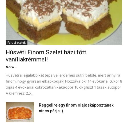
Falusi ételek
Húsvéti Finom Szelet házi főtt
vaníliakrémmel!
Nóra
-
Húsvétra legalább két tepsivel érdemes sütni belőle, mert annyira
finom, hogy gyorsan elkapkodják! Hozzávalók: 14 evőkanál cukor 8
tojás 4 evőkanál cukrozatlan kakaópor 10 dkg liszt 1 tasak sütőpor
A krémhez: 2,5...
Reggelire egy finom olajoskáposztának
nincs párja :)