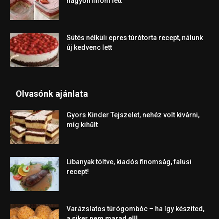
nagyon finom lett
Sütés nélküli epres túrótorta recept, nálunk
új kedvenc lett
Olvasónk ajánlata
Gyors Kinder Tejszelet, nehéz volt kivárni,
míg kihűlt
Libanyak töltve, kiadós finomság, falusi
recept!
Varázslatos túrógombóc – ha így készíted,
a siker nem marad el!!