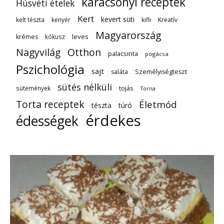
karácsonyi receptek
Húsvéti ételek
Kert
kevert süti
kelt tészta
kenyér
kifli
Kreatív
Magyarország
leves
krémes
kókusz
Nagyvilág
Otthon
palacsinta
pogácsa
Pszichológia
sajt
saláta
Személyiségteszt
sütés nélküli
tojás
sütemények
Torna
Torta receptek
Életmód
tészta
túró
érdekes
édességek