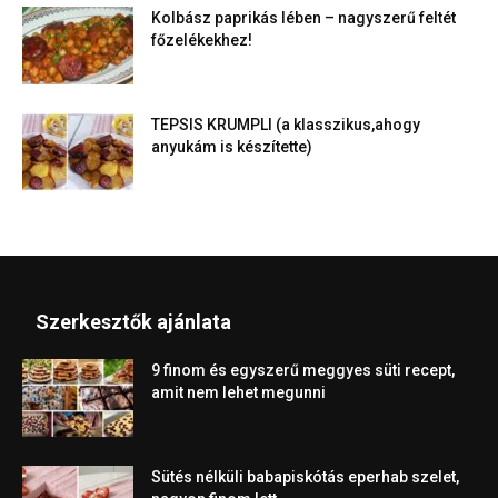
Kolbász paprikás lében – nagyszerű feltét
főzelékekhez!
TEPSIS KRUMPLI (a klasszikus,ahogy
anyukám is készítette)
Szerkesztők ajánlata
9 finom és egyszerű meggyes süti recept,
amit nem lehet megunni
Sütés nélküli babapiskótás eperhab szelet,