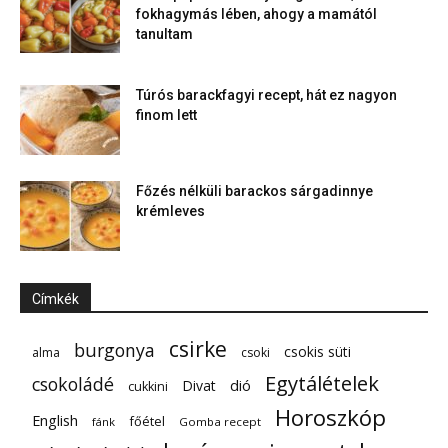
fokhagymás lében, ahogy a mamától
tanultam
Túrós barackfagyi recept, hát ez nagyon
finom lett
Főzés nélküli barackos sárgadinnye
krémleves
Címkék
csirke
burgonya
csokis süti
alma
csoki
Egytálételek
csokoládé
dió
Divat
cukkini
Horoszkóp
English
főétel
fánk
Gomba recept