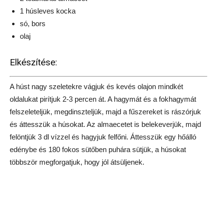
1 húsleves kocka
só, bors
olaj
Elkészítése:
A húst nagy szeletekre vágjuk és kevés olajon mindkét
oldalukat pirítjuk 2-3 percen át. A hagymát és a fokhagymát
felszeleteljük, megdinszteljük, majd a fűszereket is rászórjuk
és áttesszük a húsokat. Az almaecetet is belekeverjük, majd
felöntjük 3 dl vízzel és hagyjuk felfőni. Áttesszük egy hőálló
edénybe és 180 fokos sütőben puhára sütjük, a húsokat
többször megforgatjuk, hogy jól átsüljenek.