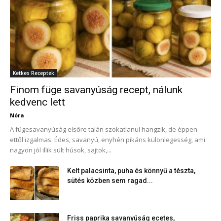
Ketkes Receptek
Finom füge savanyúság recept, nálunk
kedvenc lett
Nóra
-
A fügesavanyúság elsőre talán szokatlanul hangzik, de éppen
ettől izgalmas. Édes, savanyú, enyhén pikáns különlegesség, ami
nagyon jól illik sült húsok, sajtok,...
Kelt palacsinta, puha és könnyű a tészta,
sütés közben sem ragad...
Friss paprika savanyúság ecetes,