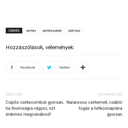
CÍMKÉK
sertés
sertésszelet
sült hús
Hozzászólások, vélemények:
Facebook
Twitter
Előző cikk
Következő cikk
Csípős csirkecombok gyorsan,
Narancsos csirkemell, csábtó
ha finomságra vágysz, ezt
fogás a hétköznapokra
érdemes megcsinálnod!
gyorsan