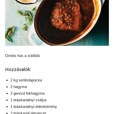
Omlós hús a sütőből.
Hozzávalók:
2 kg sertéslapocka
2 hagyma
2 gerezd fokhagyma
1 teáskanálnyi zsálya
1 teáskanálnyi édeskömény
2 teáskanál almaecet