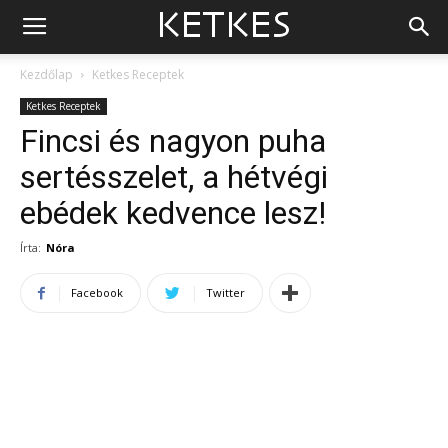
Kezdőlap
Ketkes Receptek
Ketkes Receptek
Fincsi és nagyon puha
sertésszelet, a hétvégi
ebédek kedvence lesz!
Írta:
Nóra
Facebook
Twitter