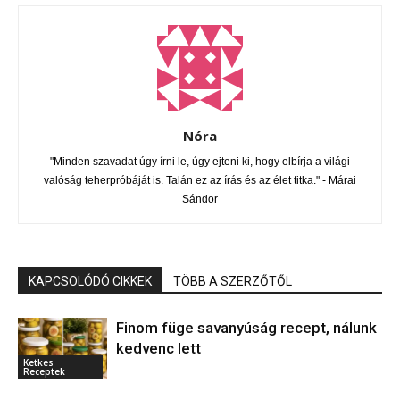
Nóra
"Minden szavadat úgy írni le, úgy ejteni ki, hogy elbírja a világi
valóság teherpróbáját is. Talán ez az írás és az élet titka." - Márai
Sándor
KAPCSOLÓDÓ CIKKEK
TÖBB A SZERZŐTŐL
Finom füge savanyúság recept, nálunk
kedvenc lett
Ketkes
Receptek