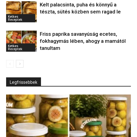
Kelt palacsinta, puha és könnyű a
tészta, sütés közben sem ragad le
Ketkes
Receptek
Friss paprika savanyúság ecetes,
fokhagymás lében, ahogy a mamától
Ketkes
tanultam
Receptek
Legfrissebbek