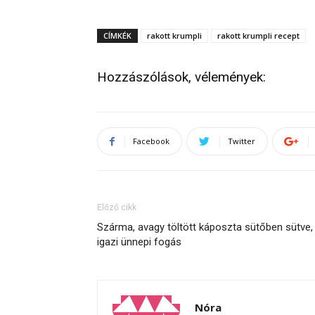
CÍMKÉK
rakott krumpli
rakott krumpli recept
Hozzászólások, vélemények:
Facebook
Twitter
Előző cikk
Szárma, avagy töltött káposzta sütőben sütve,
igazi ünnepi fogás
Nóra