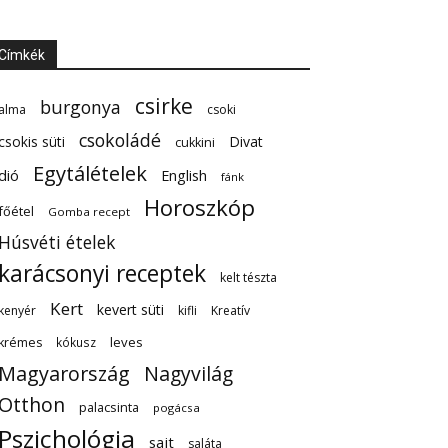
Címkék
csirke
burgonya
alma
csoki
csokoládé
csokis süti
Divat
cukkini
Egytálételek
dió
English
fánk
Horoszkóp
főétel
Gomba recept
Húsvéti ételek
karácsonyi receptek
kelt tészta
Kert
kevert süti
kenyér
kifli
Kreatív
leves
krémes
kókusz
Magyarország
Nagyvilág
Otthon
palacsinta
pogácsa
Pszichológia
sajt
saláta