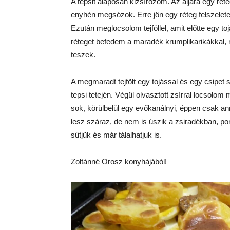
A tepsit alaposan kizsírozom. Az aljára egy réte
enyhén megsózok. Erre jön egy réteg felszeletelt
Ezután meglocsolom tejföllel, amit előtte egy t
réteget befedem a maradék krumplikarikákkal, m
teszek.
A megmaradt tejfölt egy tojással és egy csipet
tepsi tetején. Végül olvasztott zsírral locsol
sok, körülbelül egy evőkanálnyi, éppen csak ann
lesz száraz, de nem is úszik a zsiradékban, p
sütjük és már tálalhatjuk is.
Zoltánné Orosz konyhájából!