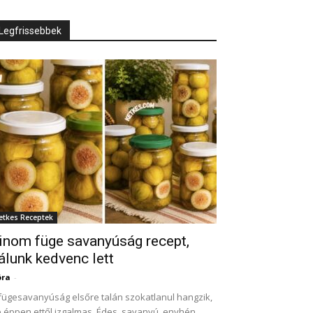
Legfrissebbek
etkes Receptek
inom füge savanyúság recept,
álunk kedvenc lett
óra
-
fügesavanyúság elsőre talán szokatlanul hangzik,
 éppen ettől izgalmas. Édes, savanyú, enyhén