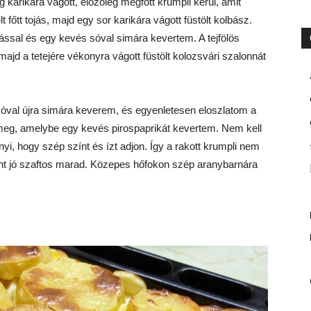
g karikára vágott, előzőleg megfőtt krumpli kerül, amit
 főtt tojás, majd egy sor karikára vágott füstölt kolbász.
ojással és egy kevés sóval simára kevertem. A tejfölös
ajd a tetejére vékonyra vágott füstölt kolozsvári szalonnát
 sóval újra simára keverem, és egyenletesen eloszlatom a
om meg, amelybe egy kevés pirospaprikát kevertem. Nem kell
yi, hogy szép színt és ízt adjon. Így a rakott krumpli nem
ont jó szaftos marad. Közepes hőfokon szép aranybarnára