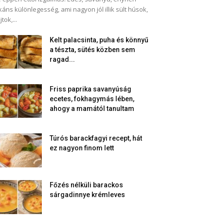
káns különlegesség, ami nagyon jól illik sült húsok,
jtok,...
Kelt palacsinta, puha és könnyű
a tészta, sütés közben sem
ragad...
Friss paprika savanyúság
ecetes, fokhagymás lében,
ahogy a mamától tanultam
Túrós barackfagyi recept, hát
ez nagyon finom lett
Főzés nélküli barackos
sárgadinnye krémleves