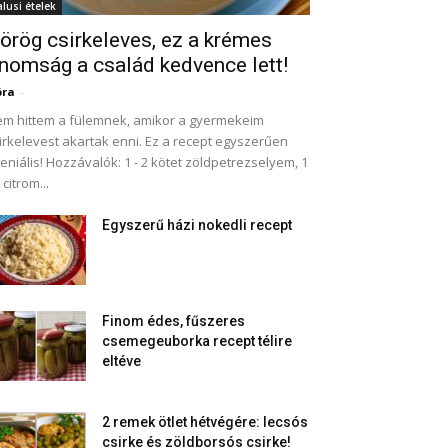
alusi ételek
örög csirkeleves, ez a krémes
inomság a család kedvence lett!
óra
-
m hittem a fülemnek, amikor a gyermekeim
irkelevest akartak enni. Ez a recept egyszerűen
eniális! Hozzávalók: 1 - 2 kötet zöldpetrezselyem, 1
2 citrom...
Egyszerű házi nokedli recept
Finom édes, fűszeres
csemegeuborka recept télire
eltéve
2 remek ötlet hétvégére: lecsós
csirke és zöldborsós csirke!