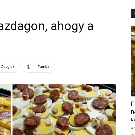
gazdagon, ahogy a
Google+
Tumblr
K
F
n
N
A 
de