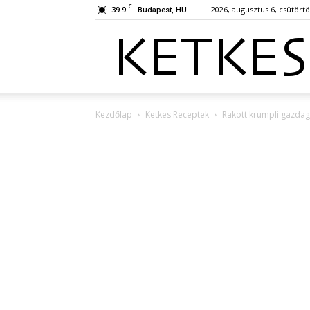
C
39.9
2026, augusztus 6, csütört
Budapest, HU
Kezdőlap
Ketkes Receptek
Rakott krumpli gazdag