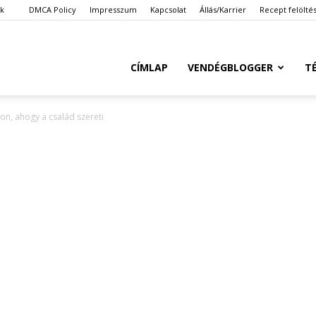
ök
DMCA Policy
Impresszum
Kapcsolat
Állás/Karrier
Recept felölté
Ketkes.com
CÍMLAP
VENDÉGBLOGGER
T
on, ahogy a család szereti