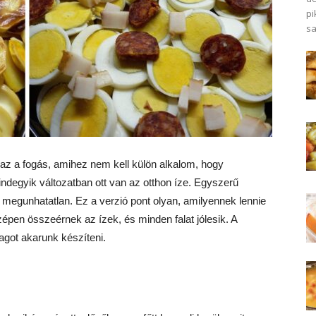
pi
sa
 az a fogás, amihez nem kell külön alkalom, hogy
ndegyik változatban ott van az otthon íze. Egyszerű
s megunhatatlan. Ez a verzió pont olyan, amilyennek lennie
épen összeérnek az ízek, és minden falat jólesik. A
got akarunk készíteni.