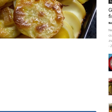
F
G
f
N
Ne
cs
zs
- 