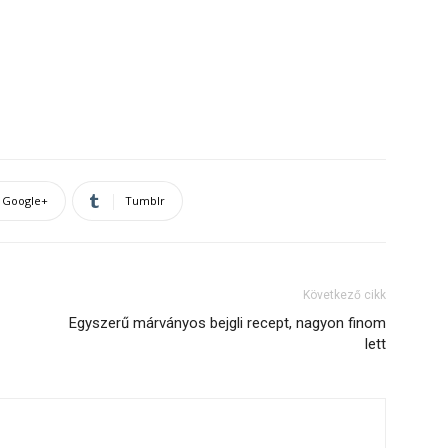
Google+
Tumblr
Következő cikk
Egyszerű márványos bejgli recept, nagyon finom
lett