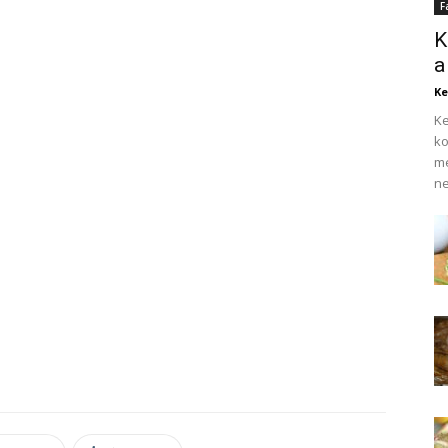
F
K
a
Ke
Ke
ko
me
ne