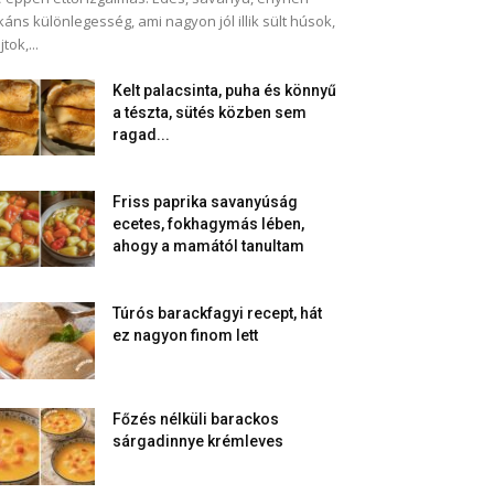
káns különlegesség, ami nagyon jól illik sült húsok,
jtok,...
Kelt palacsinta, puha és könnyű
a tészta, sütés közben sem
ragad...
Friss paprika savanyúság
ecetes, fokhagymás lében,
ahogy a mamától tanultam
Túrós barackfagyi recept, hát
ez nagyon finom lett
Főzés nélküli barackos
sárgadinnye krémleves