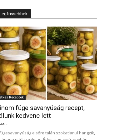
Legfrissebbek
etkes Receptek
inom füge savanyúság recept,
álunk kedvenc lett
óra
-
fügesavanyúság elsőre talán szokatlanul hangzik,
 éppen ettől izgalmas. Édes, savanyú, enyhén