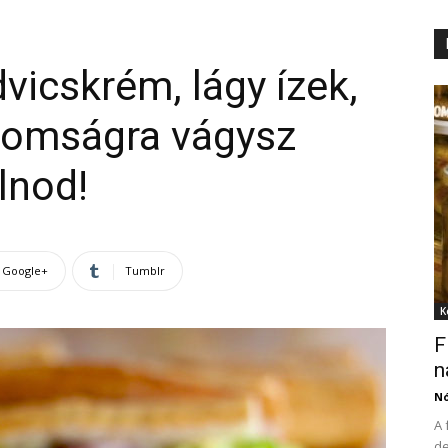
vicskrém, lágy ízek,
inomságra vágysz
lnod!
Google+
Tumblr
K
F
n
N
A 
de