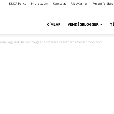
t
DMCA Policy
Impresszum
Kapcsolat
Állás/Karrier
Recept felöltés
Ketkes.com
CÍMLAP
VENDÉGBLOGGER
T
rém, lágy ízek, ha különleges finomságra vágysz érdemes kipróbálnod!