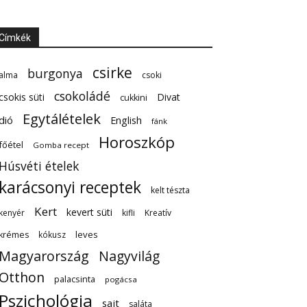
Címkék
csirke
burgonya
alma
csoki
csokoládé
csokis süti
Divat
cukkini
Egytálételek
dió
English
fánk
Horoszkóp
főétel
Gomba recept
Húsvéti ételek
karácsonyi receptek
kelt tészta
Kert
kevert süti
kenyér
kifli
Kreatív
leves
krémes
kókusz
Magyarország
Nagyvilág
Otthon
palacsinta
pogácsa
Pszichológia
sajt
saláta