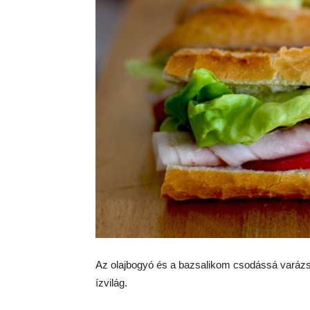
Az olajbogyó és a bazsalikom csodássá varázso
ízvilág.