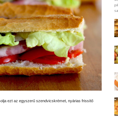
pi
sa
lja ezt az egyszerű szendvicskrémet, nyárias frissítő