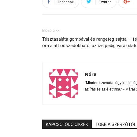
Facebook
Twitter
Előző cikk
Tésztasaláta gombával és rengeteg sajttal – fé
óra alatt összedobható, az íze pedig varázslat
Nóra
"Minden szavadat úgy írni le, úgy
az írás és az élet titka." - Mára
KAPCSOLÓDÓ CIKKEK
TÖBB A SZERZŐTŐL