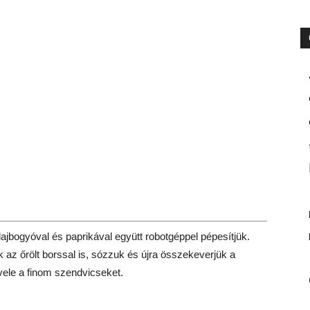
 olajbogyóval és paprikával együtt robotgéppel pépesítjük.
az őrölt borssal is, sózzuk és újra összekeverjük a
vele a finom szendvicseket.