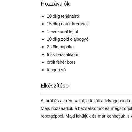
Hozzávalók:
10 dkg tehéntúró
15 dkg natúr krémsajt
1 evőkanál tejföl
10 dkg zöld olajbogyó
2 zöld paprika
friss bazsalikom
őrölt fehér bors
tengeri só
Elkészítése:
A túrót és a krémsajtot, a tejfölt a felvagdosott
Majs hozzáadjuk a bazsalikomot és megszórjuk 
robotgéppel. Majd lehűtjük és már kenhetjük is 