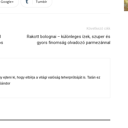
Google+
Tumblr
Következő cikk
l
Rakott bolognai – különleges ízek, szuper és
os
gyors finomság olvadozó parmezánnal
 ejteni ki, hogy elbírja a világi valóság teherpróbáját is. Talán ez
i Sándor