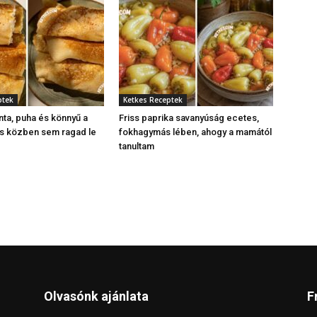
ptek
Ketkes Receptek
nta, puha és könnyű a
Friss paprika savanyúság ecetes,
és közben sem ragad le
fokhagymás lében, ahogy a mamától
tanultam
Olvasónk ajánlata
F