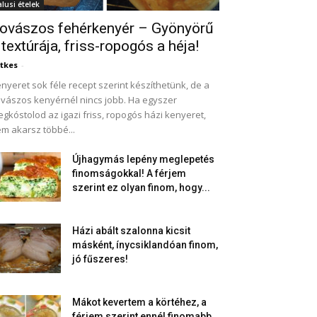
alusi ételek
ovászos fehérkenyér – Gyönyörű
 textúrája, friss-ropogós a héja!
tkes
-
nyeret sok féle recept szerint készíthetünk, de a
vászos kenyérnél nincs jobb. Ha egyszer
gkóstolod az igazi friss, ropogós házi kenyeret,
m akarsz többé...
Újhagymás lepény meglepetés
finomságokkal! A férjem
szerint ez olyan finom, hogy...
Házi abált szalonna kicsit
másként, ínycsiklandóan finom,
jó fűszeres!
Mákot kevertem a körtéhez, a
férjem szerint ennél finomabb