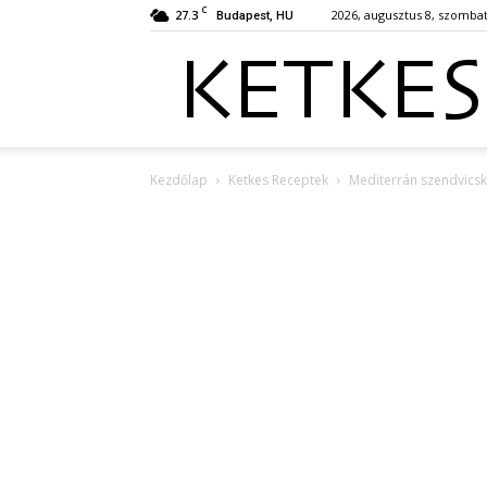
C
27.3
2026, augusztus 8, szomba
Budapest, HU
Kezdőlap
Ketkes Receptek
Mediterrán szendvicsk