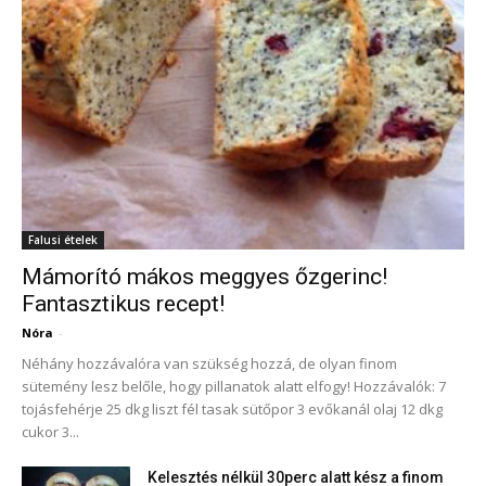
Falusi ételek
Mámorító mákos meggyes őzgerinc!
Fantasztikus recept!
Nóra
-
Néhány hozzávalóra van szükség hozzá, de olyan finom
sütemény lesz belőle, hogy pillanatok alatt elfogy! Hozzávalók: 7
tojásfehérje 25 dkg liszt fél tasak sütőpor 3 evőkanál olaj 12 dkg
cukor 3...
Kelesztés nélkül 30perc alatt kész a finom