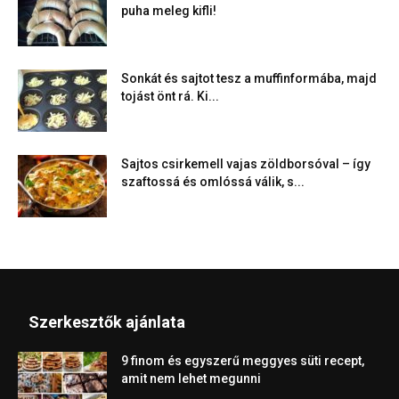
puha meleg kifli!
Sonkát és sajtot tesz a muffinformába, majd
tojást önt rá. Ki...
Sajtos csirkemell vajas zöldborsóval – így
szaftossá és omlóssá válik, s...
Szerkesztők ajánlata
9 finom és egyszerű meggyes süti recept,
amit nem lehet megunni