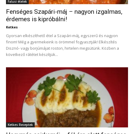
Falusi ételek
Fenséges Szapári-máj – nagyon izgalmas,
érdemes is kipróbálni!
Ketkes
-
Gyorsan elkészíthető étel a Szapári-máj, egyszerű és nagyon
finom! Még a gyermekeink is örömmel fogyasztják! Elkészítés
Disznó- vagy borjúmájat roston, hirtelen megsütünk. Közben a
következő rátétet készítjük...
Ketkes Receptek