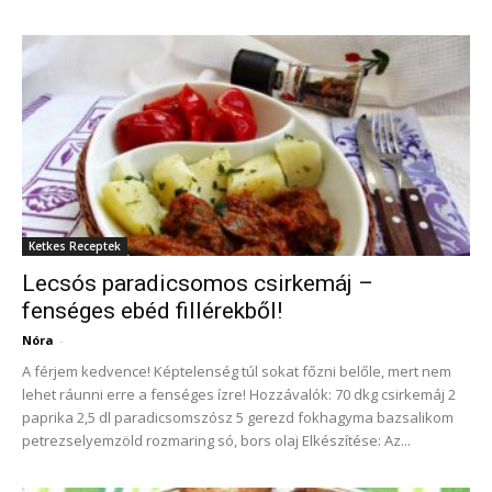
Ketkes Receptek
Lecsós paradicsomos csirkemáj –
fenséges ebéd fillérekből!
Nóra
-
A férjem kedvence! Képtelenség túl sokat főzni belőle, mert nem
lehet ráunni erre a fenséges ízre! Hozzávalók: 70 dkg csirkemáj 2
paprika 2,5 dl paradicsomszósz 5 gerezd fokhagyma bazsalikom
petrezselyemzöld rozmaring só, bors olaj Elkészítése: Az...