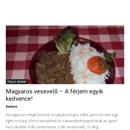
Falusi ételek
Magyaros vesevelő – A férjem egyik
kedvence!
Ketkes
-
Ha egyszer megkóstolod, a rabjává fogsz válni, persze nem egy
light-os kaja :) Friss kenyérrel és savanyított paprikával az igazi!
Hozzávalók 4 db sertésvese, 2 db sertésvelő, 15 dkg...