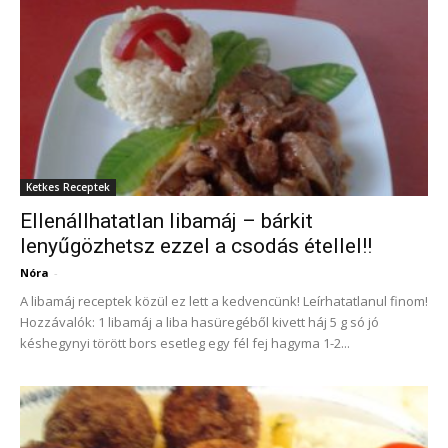
Ketkes Receptek
Ellenállhatatlan libamáj – bárkit
lenyűgözhetsz ezzel a csodás étellel!!
Nóra
-
A libamáj receptek közül ez lett a kedvencünk! Leírhatatlanul finom!
Hozzávalók: 1 libamáj a liba hasüregéből kivett háj 5 g só jó
késhegynyi törött bors esetleg egy fél fej hagyma 1-2...