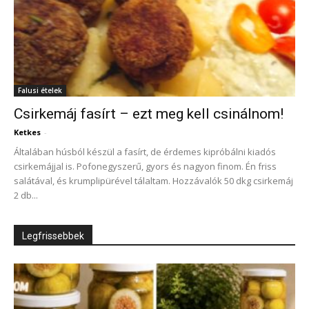
Falusi ételek
Csirkemáj fasírt – ezt meg kell csinálnom!
Ketkes
-
Általában húsból készül a fasírt, de érdemes kipróbálni kiadós
csirkemájjal is. Pofonegyszerű, gyors és nagyon finom. Én friss
salátával, és krumplipürével tálaltam. Hozzávalók 50 dkg csirkemáj
2 db...
Legfrissebbek