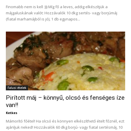
Finomabb nem is kell :))) Míg fő a leves, addig elkészítjük a
májgaluskának valót: Hozzávalók 10 dkg sertés- vagy borjúmáj
(fiatal marhamájból is jó), 1 db egynapos...
Falusi ételek
Pirított máj – könnyű, olcsó és fenséges íze
van!!
Ketkes
-
Mámorító főétel! Ha olcsó és könnyen elkészíthető ételt főznél, ezt
ajánljuk neked! Hozzávalók 60 dkg borjú- vagy fiatal sertésmáj, 10