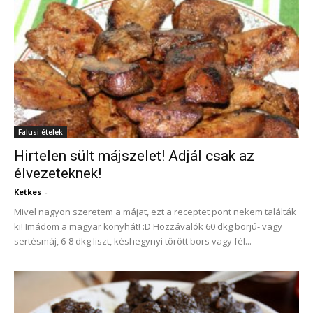
Falusi ételek
Hirtelen sült májszelet! Adjál csak az
élvezeteknek!
Ketkes
-
Mivel nagyon szeretem a májat, ezt a receptet pont nekem találták
ki! Imádom a magyar konyhát! :D Hozzávalók 60 dkg borjú- vagy
sertésmáj, 6-8 dkg liszt, késhegynyi törött bors vagy fél...