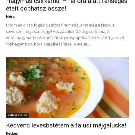
Hagymás csirkemáj – fél óra alatt fenséges
ételt dobhatsz össze!
Nóra
-
Finom és olcsó fogás! Szaftos finomság, amit még a kicsik is
szívesen megesznek így! Hozzávalók: 50 dkg csirkemáj 2
vöröshagyma 1 teáskanál őrölt pirospaprika ételízesítő 1 gerezd
fokhagyma só, bors olaj Elkészítése: A májat...
Falusi ételek
Kedvenc levesbetétem a falusi májgaluska!
Ketkes
-