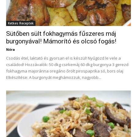
Ketkes Receptek
Sütőben sült fokhagymás fűszeres máj
burgonyával! Mámorító és olcsó fogás!
Nóra
-
Csodás étel, laktató és gyorsan el is készül! Nyűgözd le vele a
családod! Hozzávalók: 50 dkg csirkemáj 60 dkg burgonya 3 gerezd
fokhagyma majoránna oregáno őrölt pirospaprika só, bors olaj
Elkészítése: A burgonyát meghámozzuk, nagyobb...