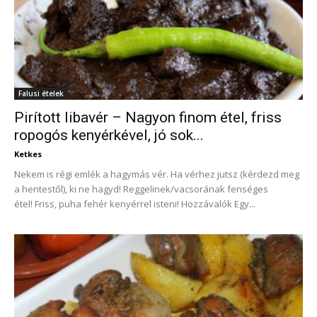
Falusi ételek
Pirított libavér – Nagyon finom étel, friss
ropogós kenyérkével, jó sok...
Ketkes
-
Nekem is régi emlék a hagymás vér. Ha vérhez jutsz (kérdezd meg
a hentestől), ki ne hagyd! Reggelinek/vacsorának fenséges
étel! Friss, puha fehér kenyérrel isteni! Hozzávalók Egy...