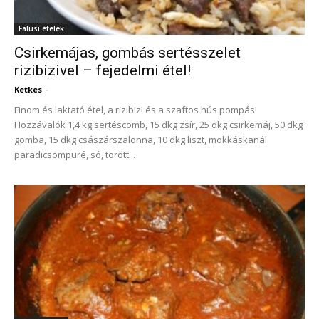
Falusi ételek
Csirkemájas, gombás sertésszelet
rizibizivel – fejedelmi étel!
Ketkes
-
Finom és laktató étel, a rizibizi és a szaftos hús pompás!
Hozzávalók 1,4 kg sertéscomb, 15 dkg zsír, 25 dkg csirkemáj, 50 dkg
gomba, 15 dkg császárszalonna, 10 dkg liszt, mokkáskanál
paradicsompüré, só, törött...