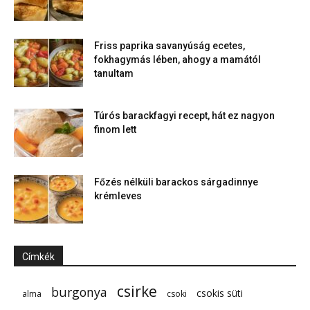
Friss paprika savanyúság ecetes,
fokhagymás lében, ahogy a mamától
tanultam
Túrós barackfagyi recept, hát ez nagyon
finom lett
Főzés nélküli barackos sárgadinnye
krémleves
Címkék
csirke
burgonya
csokis süti
alma
csoki