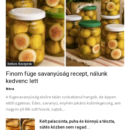
Ketkes Receptek
Finom füge savanyúság recept, nálunk
kedvenc lett
Nóra
-
A fügesavanyúság elsőre talán szokatlanul hangzik, de éppen
ettől izgalmas. Édes, savanyú, enyhén pikáns különlegesség, ami
nagyon jól illik sült húsok, sajtok,...
Kelt palacsinta, puha és könnyű a tészta,
sütés közben sem ragad...