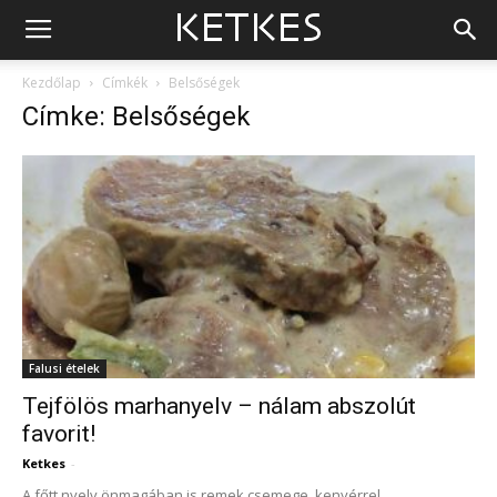
Kezdőlap
Címkék
Belsőségek
Címke: Belsőségek
Falusi ételek
Tejfölös marhanyelv – nálam abszolút
favorit!
Ketkes
-
A főtt nyelv önmagában is remek csemege, kenyérrel,