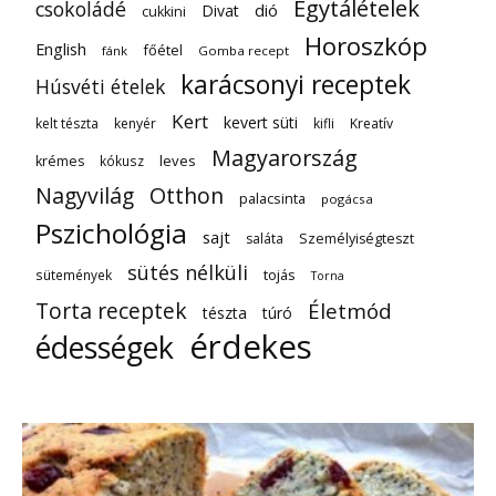
Egytálételek
csokoládé
dió
Divat
cukkini
Horoszkóp
English
főétel
fánk
Gomba recept
karácsonyi receptek
Húsvéti ételek
Kert
kevert süti
kelt tészta
kenyér
kifli
Kreatív
Magyarország
leves
krémes
kókusz
Nagyvilág
Otthon
palacsinta
pogácsa
Pszichológia
sajt
saláta
Személyiségteszt
sütés nélküli
tojás
sütemények
Torna
Torta receptek
Életmód
tészta
túró
érdekes
édességek