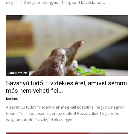
dkg zsír, 12 dkg vöröshagyma, 1 dkg só, 1 kávéskanál...
Falusi ételek
Savanyú tüdő – vidékies étel, amivel semmi
más nem veheti fel...
Ketkes
-
A savanyú tüdőt mindenkinek meg kell kóstolnia, nagyon, nagyon
finom!! Te is odaleszel ezért az ételért! Hozzávalók 1 kg sertés-
vagy borjútüdő és szív, 16 dkg vegyes...