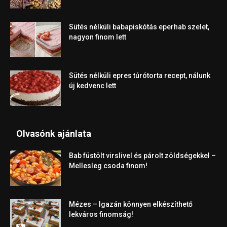
Sütés nélküli babapiskótás eperhab szelet,
nagyon finom lett
Sütés nélküli epres túrótorta recept, nálunk
új kedvenc lett
Olvasónk ajánlata
Bab füstölt virslivel és párolt zöldségekkel –
Mellesleg csoda finom!
Mézes – Igazán könnyen elkészíthető
lekváros finomság!