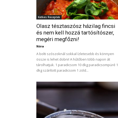
Ketkes Receptek
Olasz tésztaszósz házilag fincsi
és nem kell hozzá tartósítószer,
megéri megfőzni!
Nóra
-
A bolti szószoknál sokkal ízletesebb és könnyen
össze is lehet dobni! A hűtőben több napon át
tárolhatjuk. 1 paradicsom 10 dkg paradicsompüré 
dkg szárított paradicsom 1 zöld...