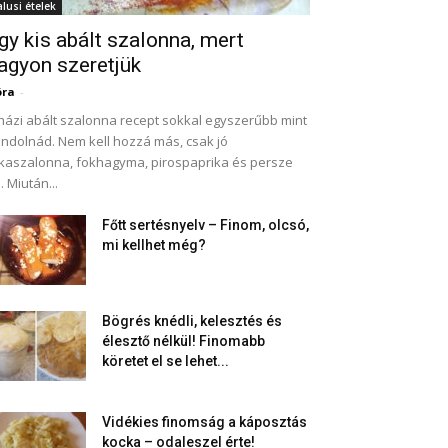
alusi ételek
gy kis abált szalonna, mert
agyon szeretjük
óra
-
házi abált szalonna recept sokkal egyszerűbb mint
ndolnád. Nem kell hozzá más, csak jó
kaszalonna, fokhagyma, pirospaprika és persze
. Miután...
Főtt sertésnyelv – Finom, olcsó,
mi kellhet még?
Bögrés knédli, kelesztés és
élesztő nélkül! Finomabb
köretet el se lehet...
Vidékies finomság a káposztás
kocka – odaleszel érte!