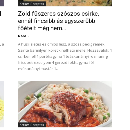
Ketkes Receptek
l
Zöld fűszeres szószos csirke,
ennél fincsibb és egyszerűbb
főételt még nem...
Nóra
-
, a
A husi ízletes és omlós lesz, a szósz pedig remek.
Szinte bármilyen köret kínálható mellé. Hozzávalók: 1
csirkemell 1 póréhagyma 1 teáskanálnyi rozmaring
friss petrezselyem 4 gerezd fokhagyma fél
evőkanálnyi mustár 1...
Ketkes Receptek