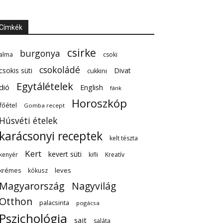
Címkék
csirke
burgonya
alma
csoki
csokoládé
csokis süti
Divat
cukkini
Egytálételek
dió
English
fánk
Horoszkóp
főétel
Gomba recept
Húsvéti ételek
karácsonyi receptek
kelt tészta
Kert
kevert süti
kenyér
kifli
Kreatív
leves
krémes
kókusz
Magyarország
Nagyvilág
Otthon
palacsinta
pogácsa
Pszichológia
sajt
saláta