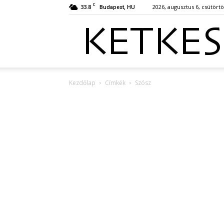
C
33.8
2026, augusztus 6, csütört
Budapest, HU
Kezdőlap
Címkék
Szósz