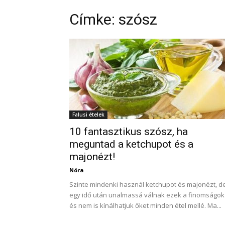
Címke: szósz
Falusi ételek
10 fantasztikus szósz, ha
meguntad a ketchupot és a
majonézt!
Nóra
-
Szinte mindenki használ ketchupot és majonézt, d
egy idő után unalmassá válnak ezek a finomságok
és nem is kínálhatjuk őket minden étel mellé. Ma...