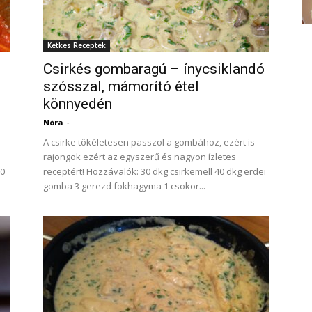
Ketkes Receptek
Csirkés gombaragú – ínycsiklandó
szósszal, mámorító étel
könnyedén
Nóra
-
A csirke tökéletesen passzol a gombához, ezért is
rajongok ezért az egyszerű és nagyon ízletes
10
receptért! Hozzávalók: 30 dkg csirkemell 40 dkg erdei
gomba 3 gerezd fokhagyma 1 csokor...