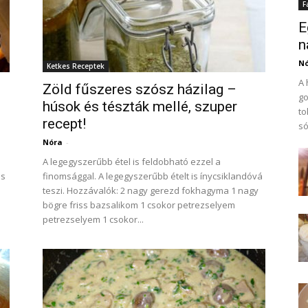
F
E
n
N
Ketkes Receptek
A 
Zöld fűszeres szósz házilag –
go
húsok és tészták mellé, szuper
to
recept!
só
Nóra
-
A legegyszerűbb étel is feldobható ezzel a
ss
finomsággal. A legegyszerűbb ételt is ínycsiklandóvá
teszi. Hozzávalók: 2 nagy gerezd fokhagyma 1 nagy
bögre friss bazsalikom 1 csokor petrezselyem
petrezselyem 1 csokor...