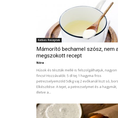
Ketkes Receptek
Mámorító bechamel szósz, nem 
megszokott recept
Nóra
-
Húsok és tészták mellé is felszolgálhatjuk, nagyon
fincsi! Hozzávalók: 5 dl tej 1 hagyma friss
petrezselyemzöld 5dkg vaj 2 evőkanál liszt só, bor
Elkészítése: A tejet, a petrezselymet és a hagymát,
illetve a...