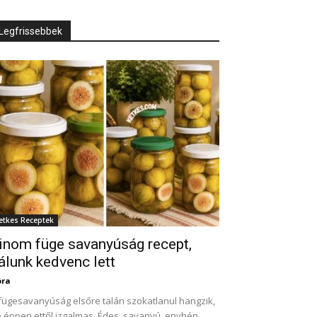
Legfrissebbek
etkes Receptek
inom füge savanyúság recept,
álunk kedvenc lett
óra
-
fügesavanyúság elsőre talán szokatlanul hangzik,
 éppen ettől izgalmas. Édes, savanyú, enyhén