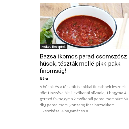
Ketkes Receptek
Bazsalikomos paradicsomszósz
húsok, tészták mellé pikk-pakk
finomság!
Nóra
-
A húsok és a tészták is sokkal fincsibbek lesznek
tőle! Hozzávalók: 1 evőkanál olívaolaj 1 hagyma 4
gerezd fokhagyma 2 evőkanál paradicsompüré 50
dkg paradicsom (konzerv) friss bazsalikom
Elkészítése: A hagymát és a...