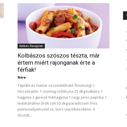
Ketkes Receptek
Kolbászos szószos tészta, már
értem miért rajonganak érte a
férfiak!
Nóra
-
Tápláló és hamar összedobható finomság! :)
Hozzávalók: 1 csomag csőtészta 25 dkg kolbász 1
hagyma 3 gerezd fokhagyma 1 nagy piros paprika 1
teáskanálnyi őrölt csili 50 dkg paradicsom friss
petrezselyemzöld só, bors olaj Elkészítése: A
tésztát...