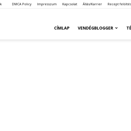
ök
DMCA Policy
Impresszum
Kapcsolat
Állás/Karrier
Recept felölté
Ketkes.com
CÍMLAP
VENDÉGBLOGGER
T