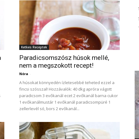
Ketkes Receptek
a
Paradicsomszósz húsok mellé,
nem a megszokott recept!
Nóra
-
A húsokat könnyedén ízletesebbé teheted ezzel a
fincsi szósszal! Hozzávalók: 40 dkg apróra vágott
s
paradicsom 3 evőkanál ecet 2 evőkanál barna cukor
1 evőkanálmustár 1 evőkanál paradicsompüré 1
zellerlevél só, bors 2 evőkanál...