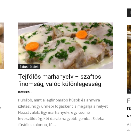
Falusi ételek
Tejfölös marhanyelv – szaftos
finomság, valód különlegesség!
K
Ketkes
-
Puhább, mint a legfinomabb húsok és annyira
F
ízletes, hogy ünnepi fogásként is megállja a helyét!
e
n
Hozzávalók: Egy marhanyelv, egy csomó
N
leveszöldség, két darab nagyobb gomba, 8 deka
A 
füstölt szalonna, fél...
de