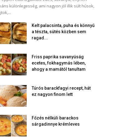
káns különlegesség, ami nagyon jól illik sült húsok,
jtok,...
Kelt palacsinta, puha és könnyű
a tészta, sütés közben sem
ragad...
Friss paprika savanyúság
ecetes, fokhagymás lében,
ahogy a mamától tanultam
Túrós barackfagyi recept, hát
ez nagyon finom lett
Főzés nélküli barackos
sárgadinnye krémleves