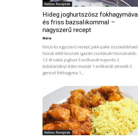
Ketkes Receptek
Hideg joghurtszósz fokhagymáva
és friss bazsalikommal –
nagyszerű recept
Nóra
-
Fincsi és egyszerű recept, pikk-pakk összedobható
húsok ettől lesznek igazán csodásak! Hozzávalók:
1,5 dl natúr joghurt 3 evőkanál majonéz 2
teáskanálnyi édes mustár 1 evőkanál citromlé 3
gerezd fokhagyma 1...
Ketkes Receptek