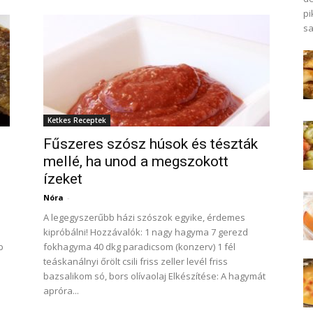
pi
sa
Ketkes Receptek
Fűszeres szósz húsok és tészták
mellé, ha unod a megszokott
ízeket
Nóra
-
A legegyszerűbb házi szószok egyike, érdemes
kipróbálni! Hozzávalók: 1 nagy hagyma 7 gerezd
b
fokhagyma 40 dkg paradicsom (konzerv) 1 fél
teáskanálnyi őrölt csili friss zeller levél friss
bazsalikom só, bors olívaolaj Elkészítése: A hagymát
apróra...