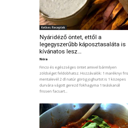
Ketkes Receptek
Nyáridéző öntet, ettől a
legegyszerűbb káposztasaláta is
kívánatos lesz…
Nóra
-
Fincsi és egészséges öntet amivel bármilyen
zöldséget feldobhatsz. Hozzávalók: 1 maréknyi fri
mentalevél 2 dl natúr görög joghurtot is 1 közepes
durvára vágott gerezd fokhagyma 1 teáskanál
frissen facsart...