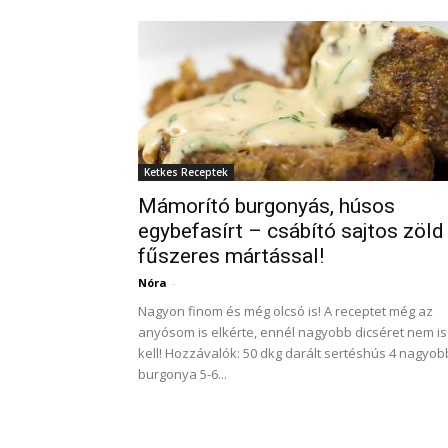
Ketkes Receptek
Mámorító burgonyás, húsos
egybefasírt – csábító sajtos zöld
fűszeres mártással!
Nóra
-
Nagyon finom és még olcsó is! A receptet még az
anyósom is elkérte, ennél nagyobb dicséret nem is
kell! Hozzávalók: 50 dkg darált sertéshús 4 nagyob
burgonya 5-6...